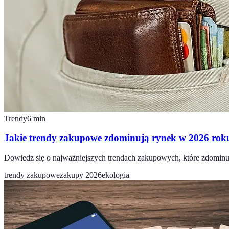
Trendy
6
min
Jakie trendy zakupowe zdominują rynek w 2026 rok
Dowiedz się o najważniejszych trendach zakupowych, które zdominu
trendy zakupowe
zakupy 2026
ekologia