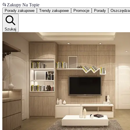
📂
Zakupy Na Topie
Porady zakupowe
Trendy zakupowe
Promocje
Porady
Oszczędza
Szukaj