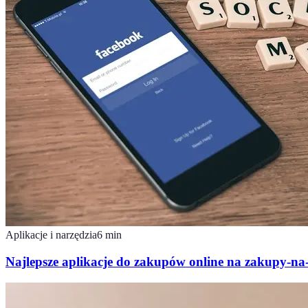
Aplikacje i narzędzia
6
min
Najlepsze aplikacje do zakupów online na zakupy-na-