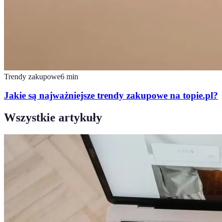
Trendy zakupowe
6
min
Jakie są najważniejsze trendy zakupowe na topie.pl?
Wszystkie artykuły