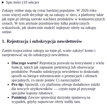
Spis treści
(
10
sekcje
)
Zakupy online stają się coraz bardziej popularne. W 2026 roku
coraz więcej osób decyduje się na zakupy w sieci, a platformy takie
jak topie.pl oferują szeroki wachlarz produktów w konkurencyjnych
cenach. W tym artykule przedstawimy kilka praktycznych
wskazówek, jak skutecznie znaleźć najlepsze oferty na zakupy
online.
1. Rejestracja i subskrypcja newsletterów
Zanim rozpoczniesz zakupy na topie.pl, warto założyć konto i
zarejestrować się do subskrypcji newslettera.
Dlaczego warto?
Rejestracja pozwala na korzystanie z wielu
funkcji, takich jak zapisanie preferencji lub obserwacja
produktów. Ponadto subskrypcja newslettera to doskonały
sposób na bieżące informowanie o promocjach i ofertach
specjalnych, co może pomóc Ci zaoszczędzić.
Pro tip:
Sprawdź, czy platforma oferuje dodatkowe zniżki
dla nowych użytkowników — często topie.pl przyznaje
specjalne kupony rabatowe.
Pamiętaj:
Zawsze sprawdzaj skrzynkę spamową na
wypadek, gdyby najnowsze oferty trafiły tam.