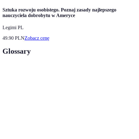
Sztuka rozwoju osobistego. Poznaj zasady najlepszego
nauczyciela dobrobytu w Ameryce
Legimi PL
49.90
PLN
Zobacz cenę
Glossary
Terme
Définition
Kupon
Kod pozwalający na uzyskanie zniżki podczas
rabatowy
zakupu.
Oferty
Promocje, które mają miejsce w określonych
sezonowe
porach roku.
Porównanie
Proces oceny różnych produktów pod względem
produktów
ich specyfikacji i cen.