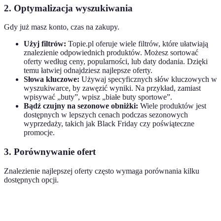
2. Optymalizacja wyszukiwania
Gdy już masz konto, czas na zakupy.
Użyj filtrów:
Topie.pl oferuje wiele filtrów, które ułatwiają
znalezienie odpowiednich produktów. Możesz sortować
oferty według ceny, popularności, lub daty dodania. Dzięki
temu łatwiej odnajdziesz najlepsze oferty.
Słowa kluczowe:
Używaj specyficznych słów kluczowych w
wyszukiwarce, by zawęzić wyniki. Na przykład, zamiast
wpisywać „buty”, wpisz „białe buty sportowe”.
Bądź czujny na sezonowe obniżki:
Wiele produktów jest
dostępnych w lepszych cenach podczas sezonowych
wyprzedaży, takich jak Black Friday czy poświąteczne
promocje.
3. Porównywanie ofert
Znalezienie najlepszej oferty często wymaga porównania kilku
dostępnych opcji.
Kryterium
Oferta 1
Oferta 2
Oferta 3
Werdykt