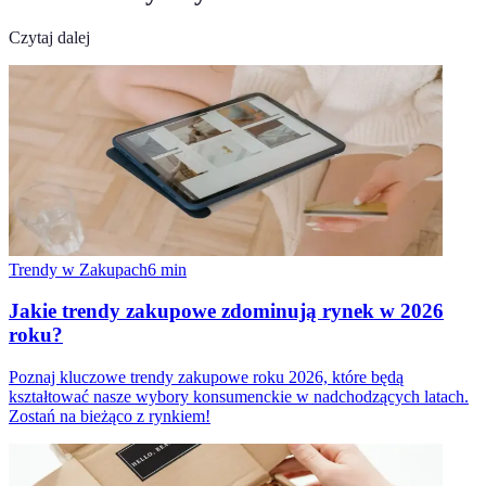
Czytaj dalej
Trendy w Zakupach
6
min
Jakie trendy zakupowe zdominują rynek w 2026
roku?
Poznaj kluczowe trendy zakupowe roku 2026, które będą
kształtować nasze wybory konsumenckie w nadchodzących latach.
Zostań na bieżąco z rynkiem!