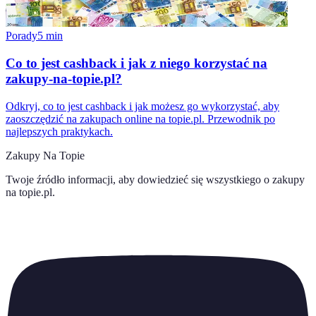
Porady
5
min
Co to jest cashback i jak z niego korzystać na
zakupy-na-topie.pl?
Odkryj, co to jest cashback i jak możesz go wykorzystać, aby
zaoszczędzić na zakupach online na topie.pl. Przewodnik po
najlepszych praktykach.
Zakupy Na Topie
Twoje źródło informacji, aby dowiedzieć się wszystkiego o
zakupy
na topie.pl
.