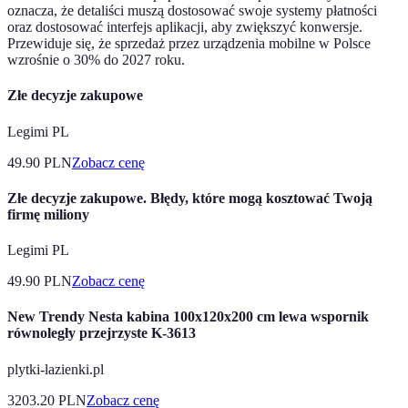
oznacza, że ​​detaliści muszą dostosować swoje systemy płatności
oraz dostosować interfejs aplikacji, aby zwiększyć konwersje.
Przewiduje się, że sprzedaż przez urządzenia mobilne w Polsce
wzrośnie o 30% do 2027 roku.
Złe decyzje zakupowe
Legimi PL
49.90
PLN
Zobacz cenę
Złe decyzje zakupowe. Błędy, które mogą kosztować Twoją
firmę miliony
Legimi PL
49.90
PLN
Zobacz cenę
New Trendy Nesta kabina 100x120x200 cm lewa wspornik
równoległy przejrzyste K-3613
plytki-lazienki.pl
3203.20
PLN
Zobacz cenę