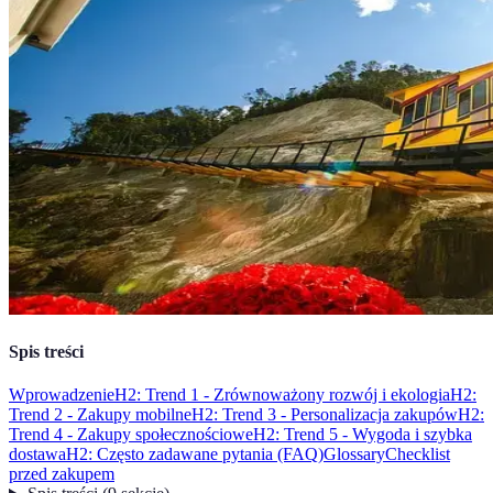
Spis treści
Wprowadzenie
H2: Trend 1 - Zrównoważony rozwój i ekologia
H2:
Trend 2 - Zakupy mobilne
H2: Trend 3 - Personalizacja zakupów
H2:
Trend 4 - Zakupy społecznościowe
H2: Trend 5 - Wygoda i szybka
dostawa
H2: Często zadawane pytania (FAQ)
Glossary
Checklist
przed zakupem