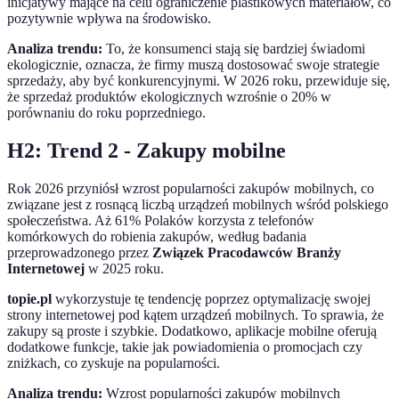
inicjatywy mające na celu ograniczenie plastikowych materiałów, co
pozytywnie wpływa na środowisko.
Analiza trendu:
To, że konsumenci stają się bardziej świadomi
ekologicznie, oznacza, że firmy muszą dostosować swoje strategie
sprzedaży, aby być konkurencyjnymi. W 2026 roku, przewiduje się,
że sprzedaż produktów ekologicznych wzrośnie o 20% w
porównaniu do roku poprzedniego.
H2: Trend 2 - Zakupy mobilne
Rok 2026 przyniósł wzrost popularności zakupów mobilnych, co
związane jest z rosnącą liczbą urządzeń mobilnych wśród polskiego
społeczeństwa. Aż 61% Polaków korzysta z telefonów
komórkowych do robienia zakupów, według badania
przeprowadzonego przez
Związek Pracodawców Branży
Internetowej
w 2025 roku.
topie.pl
wykorzystuje tę tendencję poprzez optymalizację swojej
strony internetowej pod kątem urządzeń mobilnych. To sprawia, że
zakupy są proste i szybkie. Dodatkowo, aplikacje mobilne oferują
dodatkowe funkcje, takie jak powiadomienia o promocjach czy
zniżkach, co zyskuje na popularności.
Analiza trendu:
Wzrost popularności zakupów mobilnych