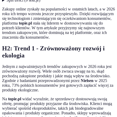
Spis treści
(
9
sekcje
)
Zakupy online zyskały na popularności w ostatnich latach, a w 2026
roku ich tempo wzrostu jeszcze przyspieszyło. Dzięki rozwijającym
się technologiom i zmieniającym się oczekiwaniom konsumentów,
platforma
topie.pl
stała się liderem w dostosowywaniu się do
potrzeb klientów. W tym artykule przyjrzymy się najnowszym
trendom zakupowym, które dominują na tej platformie, oraz ich
znaczeniu dla konsumentów.
H2: Trend 1 - Zrównoważony rozwój i
ekologia
Jednym z najważniejszych trendów zakupowych w 2026 roku jest
zrównoważony rozwój. Wiele osób zwraca uwagę na to, skąd
pochodzą zakupione produkty i jakie mają wpływ na środowisko.
Zgodnie z badaniami przeprowadzonymi przez
Nielsen
w 2025
roku, 73% polskich konsumentów jest gotowych zapłacić więcej za
produkty ekologiczne.
Na
topie.pl
widać wyraźnie, że sprzedawcy dostosowują swoją
ofertę, promując produkty przyjazne dla środowiska. Klienci mogą
wybierać spośród ekoproduktów, takich jak biodegradowalne
opakowania i produkty organiczne. Ponadto, sklepy wprowadzają