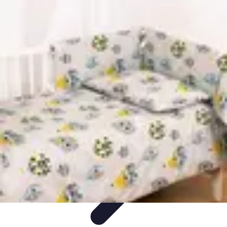
Zakupy Na Topie
Oferty
Porady Zakupowe
Porady zakupowe
Promocje
Trendy i
nowości
Zakupy Na Topie