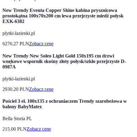
New Trendy Eventa Copper Shine kabina prysznicowa
prostokątna 100x70x200 cm lewa przejrzyste miedź połysk
EXK-6382
plytki-lazienki.pl
6276.27
PLN
Zobacz cenę
New Trendy New Soleo Light Gold 150x195 cm drzwi
wnękowe wspornik skośny złoty połysk/szkło przejrzyste D-
0987A
plytki-lazienki.pl
2930.20
PLN
Zobacz cenę
Pościel 3 el. 100x135 z ochraniaczem Trendy szarobeżowa w
balony BabyMatex
Bella Storia PL
215.00
PLN
Zobacz cenę