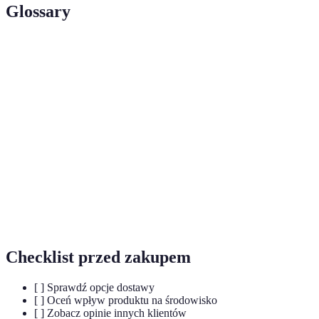
Glossary
Terma
Definicja
Zrównoważony
Podejście do produkcji i konsumpcji, które
rozwój
minimalizuje szkodliwy wpływ na środowisko.
Proces dostosowywania produktów lub usług na
Personalizacja
podstawie preferencji klienta.
Proces zakupów realizowanych za pomocą
Zakupy
urządzeń mobilnych, takich jak smartfony i
mobilne
tablety.
Checklist przed zakupem
[ ] Sprawdź opcje dostawy
[ ] Oceń wpływ produktu na środowisko
[ ] Zobacz opinie innych klientów