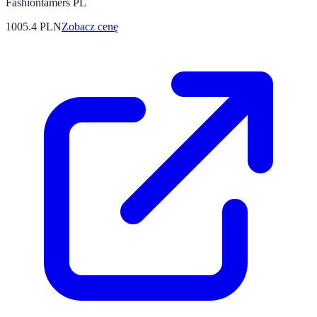
Fashiontamers PL
1005.4
PLN
Zobacz cenę