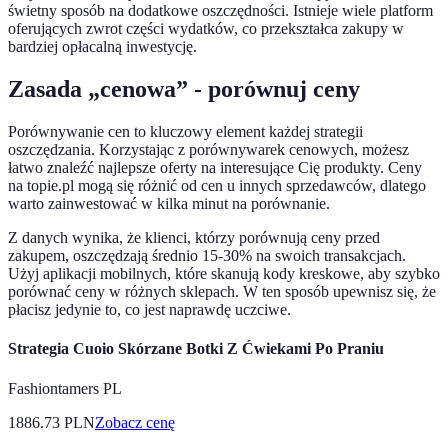
świetny sposób na dodatkowe oszczędności. Istnieje wiele platform
oferujących zwrot części wydatków, co przekształca zakupy w
bardziej opłacalną inwestycję.
Zasada „cenowa” - porównuj ceny
Porównywanie cen to kluczowy element każdej strategii
oszczędzania. Korzystając z porównywarek cenowych, możesz
łatwo znaleźć najlepsze oferty na interesujące Cię produkty. Ceny
na topie.pl mogą się różnić od cen u innych sprzedawców, dlatego
warto zainwestować w kilka minut na porównanie.
Z danych wynika, że klienci, którzy porównują ceny przed
zakupem, oszczędzają średnio 15-30% na swoich transakcjach.
Użyj aplikacji mobilnych, które skanują kody kreskowe, aby szybko
porównać ceny w różnych sklepach. W ten sposób upewnisz się, że
płacisz jedynie to, co jest naprawdę uczciwe.
Strategia Cuoio Skórzane Botki Z Ćwiekami Po Praniu
Fashiontamers PL
1886.73
PLN
Zobacz cenę