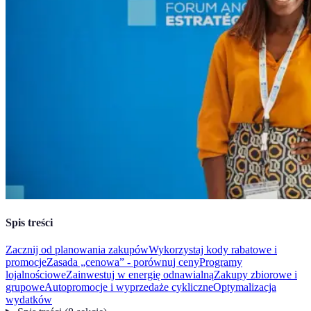
Spis treści
Zacznij od planowania zakupów
Wykorzystaj kody rabatowe i
promocje
Zasada „cenowa” - porównuj ceny
Programy
lojalnościowe
Zainwestuj w energię odnawialną
Zakupy zbiorowe i
grupowe
Autopromocje i wyprzedaże cykliczne
Optymalizacja
wydatków