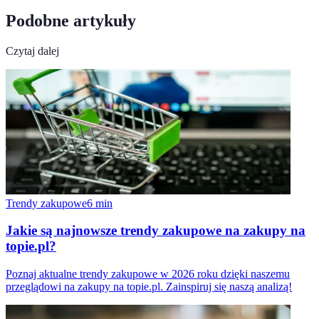
Podobne artykuły
Czytaj dalej
Trendy zakupowe
6
min
Jakie są najnowsze trendy zakupowe na zakupy na
topie.pl?
Poznaj aktualne trendy zakupowe w 2026 roku dzięki naszemu
przeglądowi na zakupy na topie.pl. Zainspiruj się naszą analizą!