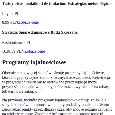
Tesis y otras modalidad de titulación: Estrategias metodológicas
Legimi PL
8.99
PLN
Zobacz cenę
Strategia Sigaro Zamszowe Botki Skórzane
Fashiontamers PL
1638.59
PLN
Zobacz cenę
Programy lojalnościowe
Obecnie coraz więcej sklepów oferuje programy lojalnościowe,
które mogą przyczynić się do znacznych oszczędności. Rejestracja
w programach takich jak te oferowane przez topie.pl może
przynieść ci dodatkowe punkty, które można wymieniać na rabaty
lub darmowe zakupy.
Na przykład, niektóre programy lojalnościowe oferują zniżki dla
stałych klientów lub bonusowe punkty po każdym zakupie. Warto
zgromadzić punkty przez dłuższy czas, aby móc je później zamienić
na większe zakupy. Zgodnie z informacjami na stronie topie.pl,