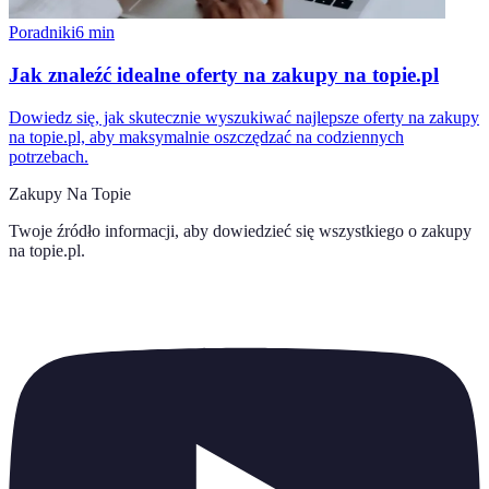
Poradniki
6
min
Jak znaleźć idealne oferty na zakupy na topie.pl
Dowiedz się, jak skutecznie wyszukiwać najlepsze oferty na zakupy
na topie.pl, aby maksymalnie oszczędzać na codziennych
potrzebach.
Zakupy Na Topie
Twoje źródło informacji, aby dowiedzieć się wszystkiego o
zakupy
na topie.pl
.