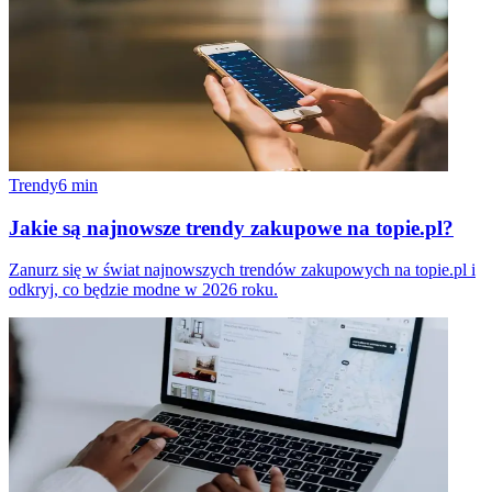
Trendy
6
min
Jakie są najnowsze trendy zakupowe na topie.pl?
Zanurz się w świat najnowszych trendów zakupowych na topie.pl i
odkryj, co będzie modne w 2026 roku.