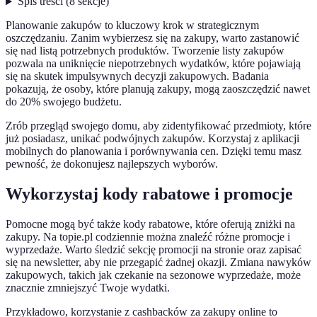
Spis treści
(
8
sekcje
)
Planowanie zakupów to kluczowy krok w strategicznym
oszczędzaniu. Zanim wybierzesz się na zakupy, warto zastanowić
się nad listą potrzebnych produktów. Tworzenie listy zakupów
pozwala na uniknięcie niepotrzebnych wydatków, które pojawiają
się na skutek impulsywnych decyzji zakupowych. Badania
pokazują, że osoby, które planują zakupy, mogą zaoszczędzić nawet
do 20% swojego budżetu.
Zrób przegląd swojego domu, aby zidentyfikować przedmioty, które
już posiadasz, unikać podwójnych zakupów. Korzystaj z aplikacji
mobilnych do planowania i porównywania cen. Dzięki temu masz
pewność, że dokonujesz najlepszych wyborów.
Wykorzystaj kody rabatowe i promocje
Pomocne mogą być także kody rabatowe, które oferują zniżki na
zakupy. Na topie.pl codziennie można znaleźć różne promocje i
wyprzedaże. Warto śledzić sekcję promocji na stronie oraz zapisać
się na newsletter, aby nie przegapić żadnej okazji. Zmiana nawyków
zakupowych, takich jak czekanie na sezonowe wyprzedaże, może
znacznie zmniejszyć Twoje wydatki.
Przykładowo, korzystanie z cashbacków za zakupy online to