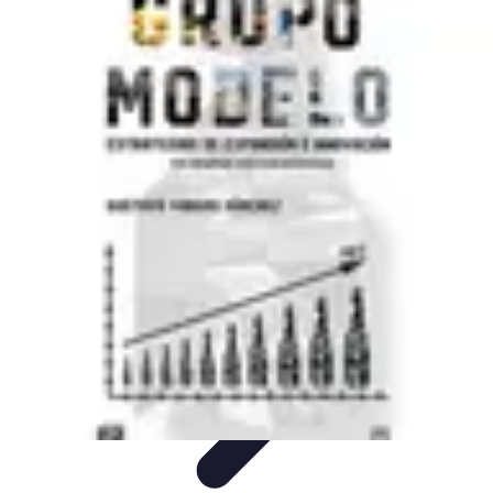
Zakupy Na Topie
Oferty
Porady Zakupowe
Porady zakupowe
Promocje
Trendy i
nowości
Zakupy Na Topie