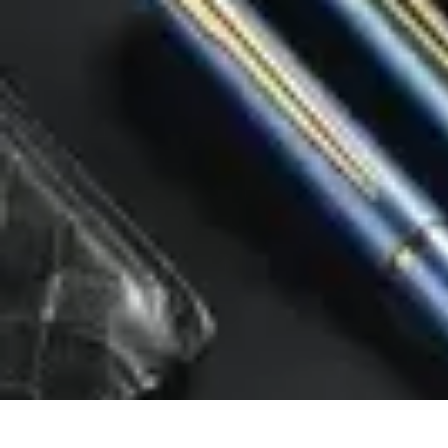
Zakupy Na Topie
Oferty
Porady Zakupowe
Porady zakupowe
Promocje
Trendy i nowośc
Zakupy Na Topie