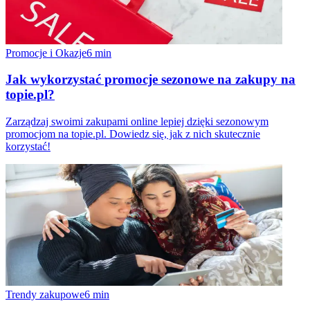
Promocje i Okazje
6
min
Jak wykorzystać promocje sezonowe na zakupy na
topie.pl?
Zarządzaj swoimi zakupami online lepiej dzięki sezonowym
promocjom na topie.pl. Dowiedz się, jak z nich skutecznie
korzystać!
Trendy zakupowe
6
min