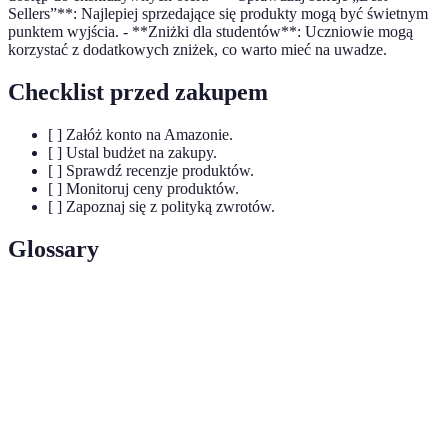
Sellers”**: Najlepiej sprzedające się produkty mogą być świetnym
punktem wyjścia. - **Zniżki dla studentów**: Uczniowie mogą
korzystać z dodatkowych zniżek, co warto mieć na uwadze.
Checklist przed zakupem
[ ] Załóż konto na Amazonie.
[ ] Ustal budżet na zakupy.
[ ] Sprawdź recenzje produktów.
[ ] Monitoruj ceny produktów.
[ ] Zapoznaj się z polityką zwrotów.
Glossary
Terma
Definicja
Amazon
Program subskrypcyjny oferujący dodatkowe
Prime
korzyści.
Recenzja
Opinia użytkownika na temat produktu.