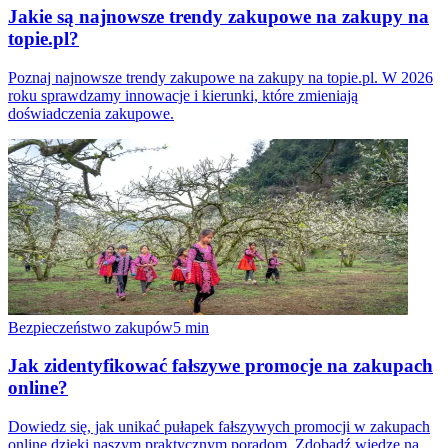
Jakie są najnowsze trendy zakupowe na zakupy na
topie.pl?
Poznaj najnowsze trendy zakupowe na zakupy na topie.pl. W 2026
roku sprawdzamy innowacje i kierunki, które zmieniają
doświadczenia zakupowe.
Bezpieczeństwo zakupów
5
min
Jak zidentyfikować fałszywe promocje na zakupach
online?
Dowiedz się, jak unikać pułapek fałszywych promocji w zakupach
online dzięki naszym praktycznym poradom. Zdobądź wiedzę na