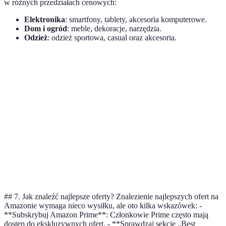
w różnych przedziałach cenowych:
Elektronika
: smartfony, tablety, akcesoria komputerowe.
Dom i ogród
: meble, dekoracje, narzędzia.
Odzież
: odzież sportowa, casual oraz akcesoria.
Kategoria
Przykładowe produkty
Popularne marki
Ce
50
Elektronika
Smartfon, słuchawki
Apple
,
Samsung
zł
Dom i
Meble, urządzenia
20
IKEA
,
Bosch
ogród
kuchenne
zł
10
Odzież
Ubrania, akcesoria
Zara
,
H&M
zł
## 7. Jak znaleźć najlepsze oferty? Znalezienie najlepszych ofert na
Amazonie wymaga nieco wysiłku, ale oto kilka wskazówek: -
**Subskrybuj Amazon Prime**: Członkowie Prime często mają
dostęp do ekskluzywnych ofert. - **Sprawdzaj sekcje „Best