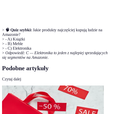
Opcja umożliwiająca zawężenie wyników
Filtr
wyszukiwania.
>
🧠 Quiz szybki:
Jakie produkty najczęściej kupują ludzie na
Amazonie?
> - A) Książki
> - B) Meble
> - C) Elektronika
>
Odpowiedź: C — Elektronika to jeden z najlepiej sprzedających
się segmentów na Amazonie.
Podobne artykuły
Czytaj dalej