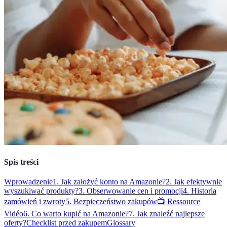
Spis treści
Wprowadzenie
1. Jak założyć konto na Amazonie?
2. Jak efektywnie
wyszukiwać produkty?
3. Obserwowanie cen i promocji
4. Historia
zamówień i zwroty
5. Bezpieczeństwo zakupów
📺 Ressource
Vidéo
6. Co warto kupić na Amazonie?
7. Jak znaleźć najlepsze
oferty?
Checklist przed zakupem
Glossary