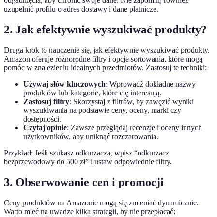
odgadnięcia, aby chronić swoje dane. Nie zapomnij również
uzupełnić profilu o adres dostawy i dane płatnicze.
2. Jak efektywnie wyszukiwać produkty?
Druga krok to nauczenie się, jak efektywnie wyszukiwać produkty.
Amazon oferuje różnorodne filtry i opcje sortowania, które mogą
pomóc w znalezieniu idealnych przedmiotów. Zastosuj te techniki:
Używaj słów kluczowych
: Wprowadź dokładne nazwy
produktów lub kategorie, które cię interesują.
Zastosuj filtry
: Skorzystaj z filtrów, by zawęzić wyniki
wyszukiwania na podstawie ceny, oceny, marki czy
dostępności.
Czytaj opinie
: Zawsze przeglądaj recenzje i oceny innych
użytkowników, aby uniknąć rozczarowania.
Przykład: Jeśli szukasz odkurzacza, wpisz “odkurzacz
bezprzewodowy do 500 zł” i ustaw odpowiednie filtry.
3. Obserwowanie cen i promocji
Ceny produktów na Amazonie mogą się zmieniać dynamicznie.
Warto mieć na uwadze kilka strategii, by nie przepłacać: