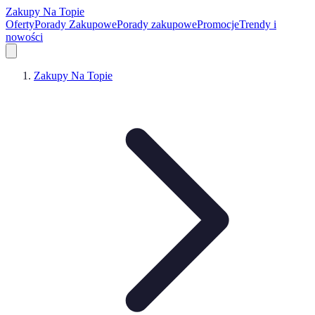
Zakupy Na Topie
Oferty
Porady Zakupowe
Porady zakupowe
Promocje
Trendy i
nowości
Zakupy Na Topie