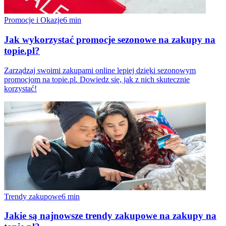
Promocje i Okazje
6
min
Jak wykorzystać promocje sezonowe na zakupy na
topie.pl?
Zarządzaj swoimi zakupami online lepiej dzięki sezonowym
promocjom na topie.pl. Dowiedz się, jak z nich skutecznie
korzystać!
Trendy zakupowe
6
min
Jakie są najnowsze trendy zakupowe na zakupy na