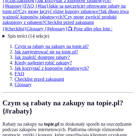
{#czas-zakupów}
Jak korzystać z kuponów rabatowych?
{#kupony}
FAQ {#faq}
Jakie są najczęściej oferowane rabaty na
topie.pl?
Czy mogę łączyć różne kupony rabatowe?
Jak długo trwa
ważność kuponów rabatowych?
Czy mogę zwrócić produkt
zakupiony z rabatem?
Checklist przed zakupami
{#checklist}
Glossary {#glossary}
📺 Pour aller plus loin :
Spis treści
(
14
sekcje
)
Czym są rabaty na zakupy na topie.pl?
Jak zarejestrować się na topie.pl?
Jak znaleźć dostępne rabaty?
Kiedy najlepiej robić zakupy?
Jak korzystać z kuponów rabatowych?
FAQ
Checklist przed zakupami
Glossary
Czym są rabaty na zakupy na topie.pl?
{#rabaty}
Rabaty na zakupy na
topie.pl
to doskonały sposób na oszczędzanie
podczas zakupów internetowych. Platforma oferuje różnorodne
promocje, zniżki i kupony, które umożliwiają klientom uzyskanie