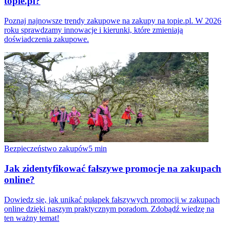
topie.pl?
Poznaj najnowsze trendy zakupowe na zakupy na topie.pl. W 2026
roku sprawdzamy innowacje i kierunki, które zmieniają
doświadczenia zakupowe.
Bezpieczeństwo zakupów
5
min
Jak zidentyfikować fałszywe promocje na zakupach
online?
Dowiedz się, jak unikać pułapek fałszywych promocji w zakupach
online dzięki naszym praktycznym poradom. Zdobądź wiedzę na
ten ważny temat!