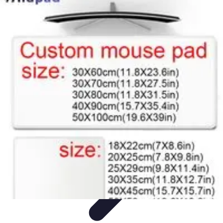
Zakupy Na Topie
Oferty
Porady Zakupowe
Porady zakupowe
Promocje
Trendy i
nowości
Zakupy Na Topie