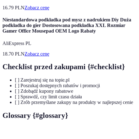
16.79
PLN
Zobacz cenę
Niestandardowa podkładka pod mysz z nadrukiem Diy Duża
podkładka do gier Dostosowana podkładka XXL Rozmiar
Gamer Office Mousepad OEM Logo Rabaty
AliExpress PL
18.70
PLN
Zobacz cenę
Checklist przed zakupami {#checklist}
[ ] Zarejestruj się na topie.pl
[ ] Poszukaj dostępnych rabatów i promocji
[ ] Zdobądź kupony rabatowe
[ ] Sprawdź, czy limit czasu działa
[ ] Zrób przemyślane zakupy na produkty w najlepszej cenie
Glossary {#glossary}
Terme
Définition