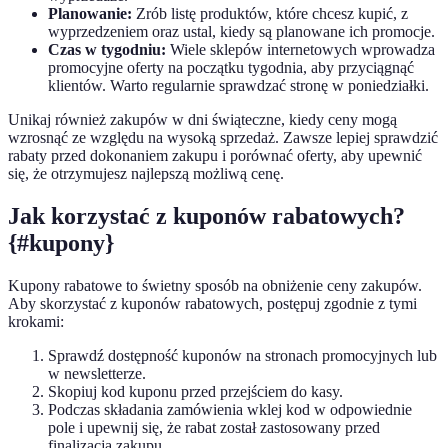
Planowanie:
Zrób listę produktów, które chcesz kupić, z
wyprzedzeniem oraz ustal, kiedy są planowane ich promocje.
Czas w tygodniu:
Wiele sklepów internetowych wprowadza
promocyjne oferty na początku tygodnia, aby przyciągnąć
klientów. Warto regularnie sprawdzać stronę w poniedziałki.
Unikaj również zakupów w dni świąteczne, kiedy ceny mogą
wzrosnąć ze względu na wysoką sprzedaż. Zawsze lepiej sprawdzić
rabaty przed dokonaniem zakupu i porównać oferty, aby upewnić
się, że otrzymujesz najlepszą możliwą cenę.
Jak korzystać z kuponów rabatowych?
{#kupony}
Kupony rabatowe to świetny sposób na obniżenie ceny zakupów.
Aby skorzystać z kuponów rabatowych, postępuj zgodnie z tymi
krokami:
Sprawdź dostępność kuponów na stronach promocyjnych lub
w newsletterze.
Skopiuj kod kuponu przed przejściem do kasy.
Podczas składania zamówienia wklej kod w odpowiednie
pole i upewnij się, że rabat został zastosowany przed
finalizacją zakupu.