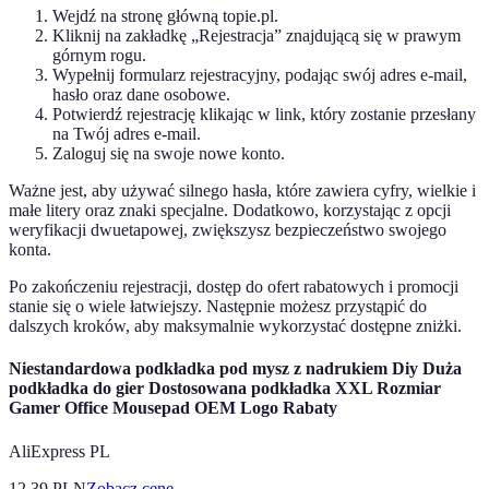
Wejdź na stronę główną topie.pl.
Kliknij na zakładkę „Rejestracja” znajdującą się w prawym
górnym rogu.
Wypełnij formularz rejestracyjny, podając swój adres e-mail,
hasło oraz dane osobowe.
Potwierdź rejestrację klikając w link, który zostanie przesłany
na Twój adres e-mail.
Zaloguj się na swoje nowe konto.
Ważne jest, aby używać silnego hasła, które zawiera cyfry, wielkie i
małe litery oraz znaki specjalne. Dodatkowo, korzystając z opcji
weryfikacji dwuetapowej, zwiększysz bezpieczeństwo swojego
konta.
Po zakończeniu rejestracji, dostęp do ofert rabatowych i promocji
stanie się o wiele łatwiejszy. Następnie możesz przystąpić do
dalszych kroków, aby maksymalnie wykorzystać dostępne zniżki.
Niestandardowa podkładka pod mysz z nadrukiem Diy Duża
podkładka do gier Dostosowana podkładka XXL Rozmiar
Gamer Office Mousepad OEM Logo Rabaty
AliExpress PL
12.39
PLN
Zobacz cenę