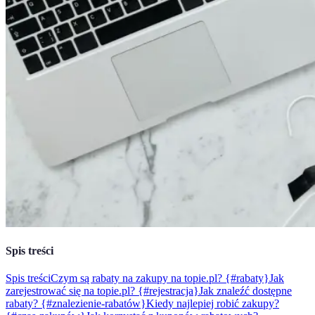
Spis treści
Spis treści
Czym są rabaty na zakupy na topie.pl? {#rabaty}
Jak
zarejestrować się na topie.pl? {#rejestracja}
Jak znaleźć dostępne
rabaty? {#znalezienie-rabatów}
Kiedy najlepiej robić zakupy?