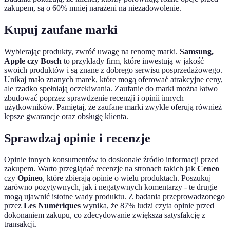
zakupem, są o 60% mniej narażeni na niezadowolenie.
Kupuj zaufane marki
Wybierając produkty, zwróć uwagę na renomę marki.
Samsung,
Apple czy Bosch
to przykłady firm, które inwestują w jakość
swoich produktów i są znane z dobrego serwisu posprzedażowego.
Unikaj mało znanych marek, które mogą oferować atrakcyjne ceny,
ale rzadko spełniają oczekiwania. Zaufanie do marki można łatwo
zbudować poprzez sprawdzenie recenzji i opinii innych
użytkowników. Pamiętaj, że zaufane marki zwykle oferują również
lepsze gwarancje oraz obsługę klienta.
Sprawdzaj opinie i recenzje
Opinie innych konsumentów to doskonałe źródło informacji przed
zakupem. Warto przeglądać recenzje na stronach takich jak
Ceneo
czy
Opineo
, które zbierają opinie o wielu produktach. Poszukuj
zarówno pozytywnych, jak i negatywnych komentarzy - te drugie
mogą ujawnić istotne wady produktu. Z badania przeprowadzonego
przez
Les Numériques
wynika, że 87% ludzi czyta opinie przed
dokonaniem zakupu, co zdecydowanie zwiększa satysfakcję z
transakcji.