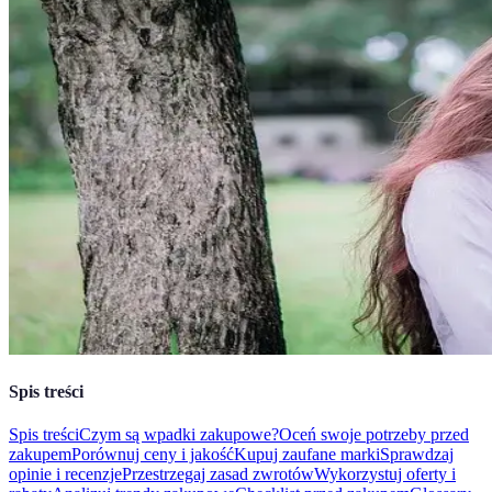
Spis treści
Spis treści
Czym są wpadki zakupowe?
Oceń swoje potrzeby przed
zakupem
Porównuj ceny i jakość
Kupuj zaufane marki
Sprawdzaj
opinie i recenzje
Przestrzegaj zasad zwrotów
Wykorzystuj oferty i