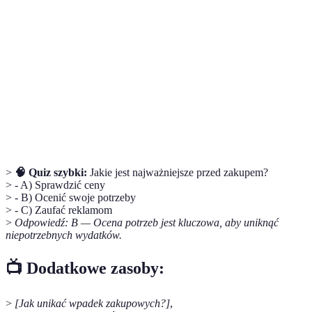
zakupowe
rozczarowania.
Opinie
Informacje zwrotne od osób, które kupiły
konsumentów
produkt, używane do oceny jakości.
Poziom zaufania i jakości związany z daną
Renoma
marką, wyrażający jej wartość w oczach
marki
konsumentów.
>
🧠 Quiz szybki:
Jakie jest najważniejsze przed zakupem?
> - A) Sprawdzić ceny
> - B) Ocenić swoje potrzeby
> - C) Zaufać reklamom
>
Odpowiedź: B — Ocena potrzeb jest kluczowa, aby uniknąć
niepotrzebnych wydatków.
📺 Dodatkowe zasoby:
>
[Jak unikać wpadek zakupowych?]
,