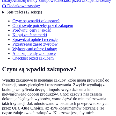
rabaty
Analizuj trendy zakupowe
Checklist przed zakupem
Glossary
📺 Dodatkowe zasoby:
Spis treści
(
12
sekcje
)
Czym są wpadki zakupowe?
Oceń swoje potrzeby przed zakupem
Porównuj ceny i jakość
Kupuj zaufane marki
Sprawdzaj opinie i recenzje
Przestrzegaj zasad zwrotów
Wykorzystuj oferty i rabaty
Analizuj trendy zakupowe
Checklist przed zakupem
Czym są wpadki zakupowe?
Wpadki zakupowe to nieudane zakupy, które mogą prowadzić do
frustracji, straty pieniędzy i rozczarowania. Zwykle wynikają z
braku przemyślenia decyzji, impulsowego działania lub
niewłaściwego doboru produktów. Choć każdy z nas czasem
dokonuje błędnych wyborów, warto dążyć do minimalizowania
takich sytuacji. Jak odnotowano w badaniach przeprowadzonych
przez
UFC-Que Choisir
, aż 45% konsumentów przyznaje, że
często żałuje swoich zakupów. Kluczowe jest, aby mieć