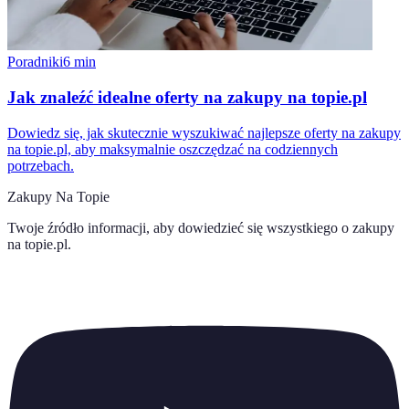
Poradniki
6
min
Jak znaleźć idealne oferty na zakupy na topie.pl
Dowiedz się, jak skutecznie wyszukiwać najlepsze oferty na zakupy
na topie.pl, aby maksymalnie oszczędzać na codziennych
potrzebach.
Zakupy Na Topie
Twoje źródło informacji, aby dowiedzieć się wszystkiego o
zakupy
na topie.pl
.