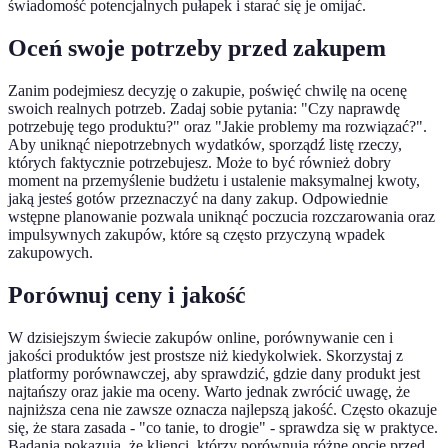
świadomość potencjalnych pułapek i starać się je omijać.
Oceń swoje potrzeby przed zakupem
Zanim podejmiesz decyzję o zakupie, poświęć chwilę na ocenę
swoich realnych potrzeb. Zadaj sobie pytania: "Czy naprawdę
potrzebuję tego produktu?" oraz "Jakie problemy ma rozwiązać?".
Aby uniknąć niepotrzebnych wydatków, sporządź listę rzeczy,
których faktycznie potrzebujesz. Może to być również dobry
moment na przemyślenie budżetu i ustalenie maksymalnej kwoty,
jaką jesteś gotów przeznaczyć na dany zakup. Odpowiednie
wstępne planowanie pozwala uniknąć poczucia rozczarowania oraz
impulsywnych zakupów, które są często przyczyną wpadek
zakupowych.
Porównuj ceny i jakość
W dzisiejszym świecie zakupów online, porównywanie cen i
jakości produktów jest prostsze niż kiedykolwiek. Skorzystaj z
platformy porównawczej, aby sprawdzić, gdzie dany produkt jest
najtańszy oraz jakie ma oceny. Warto jednak zwrócić uwagę, że
najniższa cena nie zawsze oznacza najlepszą jakość. Często okazuje
się, że stara zasada - "co tanie, to drogie" - sprawdza się w praktyce.
Badania pokazują, że klienci, którzy porównują różne opcje przed