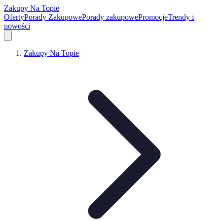
Zakupy Na Topie
Oferty
Porady Zakupowe
Porady zakupowe
Promocje
Trendy i
nowości
Zakupy Na Topie