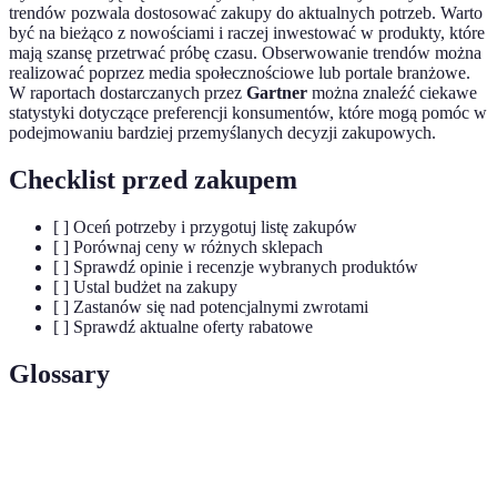
trendów pozwala dostosować zakupy do aktualnych potrzeb. Warto
być na bieżąco z nowościami i raczej inwestować w produkty, które
mają szansę przetrwać próbę czasu. Obserwowanie trendów można
realizować poprzez media społecznościowe lub portale branżowe.
W raportach dostarczanych przez
Gartner
można znaleźć ciekawe
statystyki dotyczące preferencji konsumentów, które mogą pomóc w
podejmowaniu bardziej przemyślanych decyzji zakupowych.
Checklist przed zakupem
[ ] Oceń potrzeby i przygotuj listę zakupów
[ ] Porównaj ceny w różnych sklepach
[ ] Sprawdź opinie i recenzje wybranych produktów
[ ] Ustal budżet na zakupy
[ ] Zastanów się nad potencjalnymi zwrotami
[ ] Sprawdź aktualne oferty rabatowe
Glossary
Termin
Definicja
Wpadki
Nieudane zakupy, które prowadzą do frustracji i