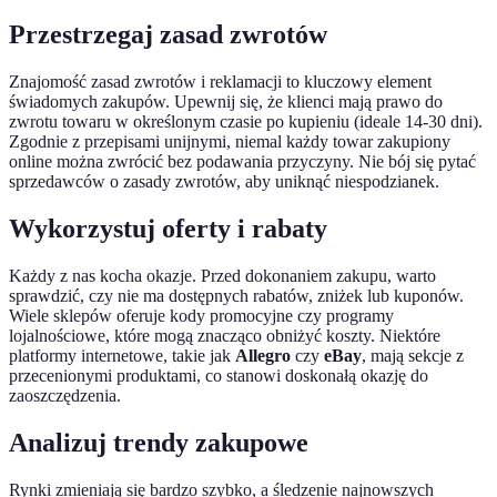
Przestrzegaj zasad zwrotów
Znajomość zasad zwrotów i reklamacji to kluczowy element
świadomych zakupów. Upewnij się, że klienci mają prawo do
zwrotu towaru w określonym czasie po kupieniu (ideale 14-30 dni).
Zgodnie z przepisami unijnymi, niemal każdy towar zakupiony
online można zwrócić bez podawania przyczyny. Nie bój się pytać
sprzedawców o zasady zwrotów, aby uniknąć niespodzianek.
Wykorzystuj oferty i rabaty
Każdy z nas kocha okazje. Przed dokonaniem zakupu, warto
sprawdzić, czy nie ma dostępnych rabatów, zniżek lub kuponów.
Wiele sklepów oferuje kody promocyjne czy programy
lojalnościowe, które mogą znacząco obniżyć koszty. Niektóre
platformy internetowe, takie jak
Allegro
czy
eBay
, mają sekcje z
przecenionymi produktami, co stanowi doskonałą okazję do
zaoszczędzenia.
Analizuj trendy zakupowe
Rynki zmieniają się bardzo szybko, a śledzenie najnowszych