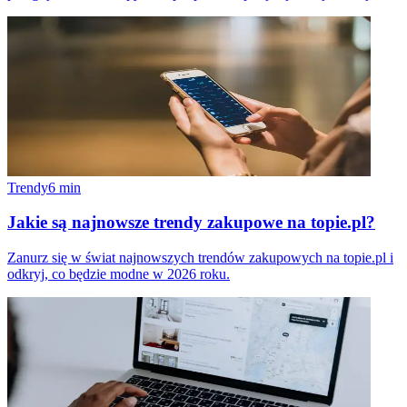
Trendy
6
min
Jakie są najnowsze trendy zakupowe na topie.pl?
Zanurz się w świat najnowszych trendów zakupowych na topie.pl i
odkryj, co będzie modne w 2026 roku.