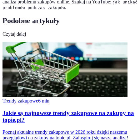
analiza problemu zakupów online. Szukaj na YouTube:
jak unikać
.
problemów podczas zakupów
Podobne artykuły
Czytaj dalej
Trendy zakupowe
6
min
Jakie są najnowsze trendy zakupowe na zakupy na
topie.pl?
Poznaj aktualne trendy zakupowe w 2026 roku dzięki naszemu
przeglądowi na zakupy na topie.pl. Zainspiruj się naszą analizą!