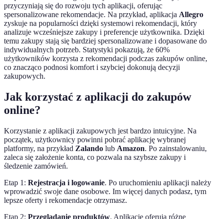
przyczyniają się do rozwoju tych aplikacji, oferując
spersonalizowane rekomendacje. Na przykład, aplikacja
Allegro
zyskuje na popularności dzięki systemowi rekomendacji, który
analizuje wcześniejsze zakupy i preferencje użytkownika. Dzięki
temu zakupy stają się bardziej spersonalizowane i dopasowane do
indywidualnych potrzeb. Statystyki pokazują, że 60%
użytkowników korzysta z rekomendacji podczas zakupów online,
co znacząco podnosi komfort i szybciej dokonują decyzji
zakupowych.
Jak korzystać z aplikacji do zakupów
online?
Korzystanie z aplikacji zakupowych jest bardzo intuicyjne. Na
początek, użytkownicy powinni pobrać aplikację wybranej
platformy, na przykład
Zalando
lub
Amazon
. Po zainstalowaniu,
zaleca się założenie konta, co pozwala na szybsze zakupy i
śledzenie zamówień.
Etap 1:
Rejestracja i logowanie
. Po uruchomieniu aplikacji należy
wprowadzić swoje dane osobowe. Im więcej danych podasz, tym
lepsze oferty i rekomendacje otrzymasz.
Etap 2:
Przeglądanie produktów
. Aplikacje oferują różne