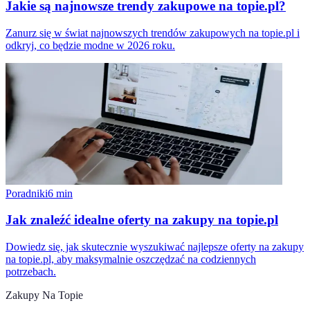
Jakie są najnowsze trendy zakupowe na topie.pl?
Zanurz się w świat najnowszych trendów zakupowych na topie.pl i
odkryj, co będzie modne w 2026 roku.
Poradniki
6
min
Jak znaleźć idealne oferty na zakupy na topie.pl
Dowiedz się, jak skutecznie wyszukiwać najlepsze oferty na zakupy
na topie.pl, aby maksymalnie oszczędzać na codziennych
potrzebach.
Zakupy Na Topie