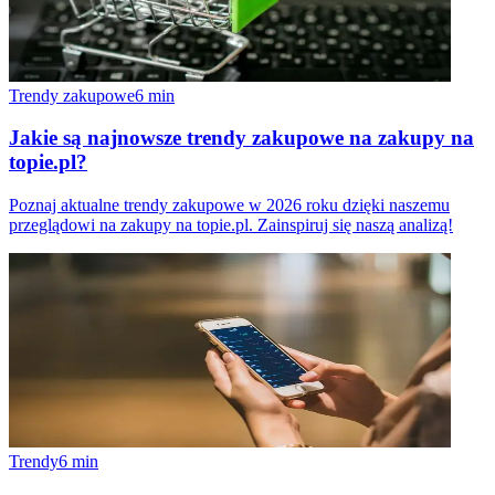
Trendy zakupowe
6
min
Jakie są najnowsze trendy zakupowe na zakupy na
topie.pl?
Poznaj aktualne trendy zakupowe w 2026 roku dzięki naszemu
przeglądowi na zakupy na topie.pl. Zainspiruj się naszą analizą!
Trendy
6
min