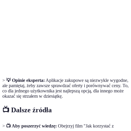
Propozycje produktów na podstawie
Rekomendacje
wcześniejszych zakupów użytkownika.
Kwota, jaką klienci muszą zapłacić za dostawę
Koszt dostawy
zamówionych produktów.
Proces dostosowywania oferty do
Personalizacja
indywidualnych Preferencji użytkownika.
>
💡 Opinie eksperta:
Aplikacje zakupowe są niezwykle wygodne,
ale pamiętaj, żeby zawsze sprawdzać oferty i porównywać ceny. To,
co dla jednego użytkownika jest najlepszą opcją, dla innego może
okazać się strzałem w dziesiątkę.
📺 Dalsze źródła
>
📺 Aby poszerzyć wiedzę:
Obejrzyj film "Jak korzystać z