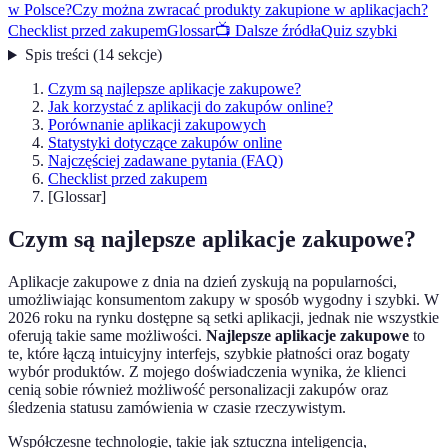
w Polsce?
Czy można zwracać produkty zakupione w aplikacjach?
Checklist przed zakupem
Glossar
📺 Dalsze źródła
Quiz szybki
Spis treści
(
14
sekcje
)
Czym są najlepsze aplikacje zakupowe?
Jak korzystać z aplikacji do zakupów online?
Porównanie aplikacji zakupowych
Statystyki dotyczące zakupów online
Najczęściej zadawane pytania (FAQ)
Checklist przed zakupem
[Glossar]
Czym są najlepsze aplikacje zakupowe?
Aplikacje zakupowe z dnia na dzień zyskują na popularności,
umożliwiając konsumentom zakupy w sposób wygodny i szybki. W
2026 roku na rynku dostępne są setki aplikacji, jednak nie wszystkie
oferują takie same możliwości.
Najlepsze aplikacje zakupowe
to
te, które łączą intuicyjny interfejs, szybkie płatności oraz bogaty
wybór produktów. Z mojego doświadczenia wynika, że klienci
cenią sobie również możliwość personalizacji zakupów oraz
śledzenia statusu zamówienia w czasie rzeczywistym.
Współczesne technologie, takie jak sztuczna inteligencja,