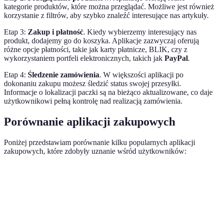
kategorie produktów, które można przeglądać. Możliwe jest również
korzystanie z filtrów, aby szybko znaleźć interesujące nas artykuły.
Etap 3:
Zakup i płatność
. Kiedy wybierzemy interesujący nas
produkt, dodajemy go do koszyka. Aplikacje zazwyczaj oferują
różne opcje płatności, takie jak karty płatnicze, BLIK, czy z
wykorzystaniem portfeli elektronicznych, takich jak
PayPal
.
Etap 4:
Śledzenie zamówienia
. W większości aplikacji po
dokonaniu zakupu możesz śledzić status swojej przesyłki.
Informacje o lokalizacji paczki są na bieżąco aktualizowane, co daje
użytkownikowi pełną kontrolę nad realizacją zamówienia.
Porównanie aplikacji zakupowych
Poniżej przedstawiam porównanie kilku popularnych aplikacji
zakupowych, które zdobyły uznanie wśród użytkowników:
Kryterium
Allegro
Amazon
Zalando
Cene
Bardzo
Asortyment
Ogromny
Ograniczony
Umia
szeroki