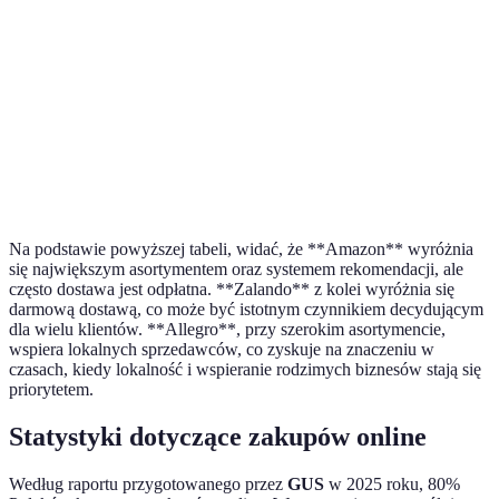
Koszty
10/100
Zdarza się
Zazwyczaj
Zmie
dostawy
zł
bezpłatny
darmowy
System
Bardzo
Silny
Umiarkowany
Ogra
rekomendacji
silny
Personalizacja
Dobra
Doskonała
Przyzwoita
Ogra
Na podstawie powyższej tabeli, widać, że **Amazon** wyróżnia
się największym asortymentem oraz systemem rekomendacji, ale
często dostawa jest odpłatna. **Zalando** z kolei wyróżnia się
darmową dostawą, co może być istotnym czynnikiem decydującym
dla wielu klientów. **Allegro**, przy szerokim asortymencie,
wspiera lokalnych sprzedawców, co zyskuje na znaczeniu w
czasach, kiedy lokalność i wspieranie rodzimych biznesów stają się
priorytetem.
Statystyki dotyczące zakupów online
Według raportu przygotowanego przez
GUS
w 2025 roku, 80%