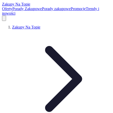
Zakupy Na Topie
Oferty
Porady Zakupowe
Porady zakupowe
Promocje
Trendy i
nowości
Zakupy Na Topie