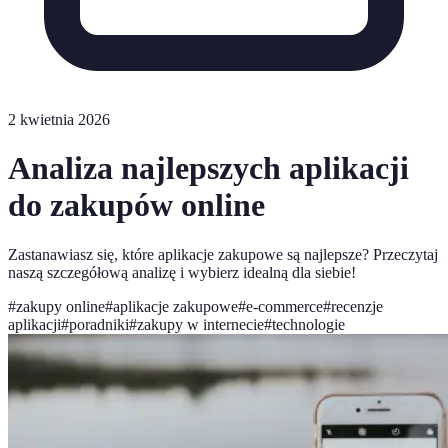
2 kwietnia 2026
Analiza najlepszych aplikacji
do zakupów online
Zastanawiasz się, które aplikacje zakupowe są najlepsze? Przeczytaj
naszą szczegółową analizę i wybierz idealną dla siebie!
#
zakupy online
#
aplikacje zakupowe
#
e-commerce
#
recenzje
aplikacji
#
poradniki
#
zakupy w internecie
#
technologie