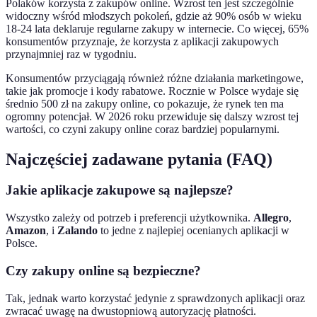
Polaków korzysta z zakupów online. Wzrost ten jest szczególnie
widoczny wśród młodszych pokoleń, gdzie aż 90% osób w wieku
18-24 lata deklaruje regularne zakupy w internecie. Co więcej, 65%
konsumentów przyznaje, że korzysta z aplikacji zakupowych
przynajmniej raz w tygodniu.
Konsumentów przyciągają również różne działania marketingowe,
takie jak promocje i kody rabatowe. Rocznie w Polsce wydaje się
średnio 500 zł na zakupy online, co pokazuje, że rynek ten ma
ogromny potencjał. W 2026 roku przewiduje się dalszy wzrost tej
wartości, co czyni zakupy online coraz bardziej popularnymi.
Najczęściej zadawane pytania (FAQ)
Jakie aplikacje zakupowe są najlepsze?
Wszystko zależy od potrzeb i preferencji użytkownika.
Allegro
,
Amazon
, i
Zalando
to jedne z najlepiej ocenianych aplikacji w
Polsce.
Czy zakupy online są bezpieczne?
Tak, jednak warto korzystać jedynie z sprawdzonych aplikacji oraz
zwracać uwagę na dwustopniową autoryzację płatności.