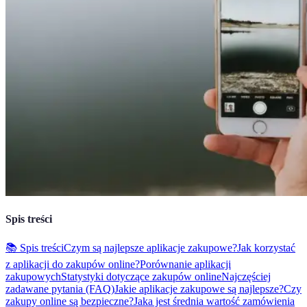
Spis treści
📚 Spis treści
Czym są najlepsze aplikacje zakupowe?
Jak korzystać
z aplikacji do zakupów online?
Porównanie aplikacji
zakupowych
Statystyki dotyczące zakupów online
Najczęściej
zadawane pytania (FAQ)
Jakie aplikacje zakupowe są najlepsze?
Czy
zakupy online są bezpieczne?
Jaka jest średnia wartość zamówienia