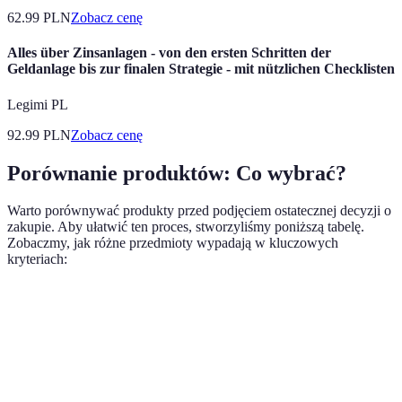
62.99
PLN
Zobacz cenę
Alles über Zinsanlagen - von den ersten Schritten der
Geldanlage bis zur finalen Strategie - mit nützlichen Checklisten
Legimi PL
92.99
PLN
Zobacz cenę
Porównanie produktów: Co wybrać?
Warto porównywać produkty przed podjęciem ostatecznej decyzji o
zakupie. Aby ułatwić ten proces, stworzyliśmy poniższą tabelę.
Zobaczmy, jak różne przedmioty wypadają w kluczowych
kryteriach:
Kryterium
Produkt A
Produkt B
Produkt C
Werd
Produ
Cena
99 PLN
109 PLN
95 PLN
C