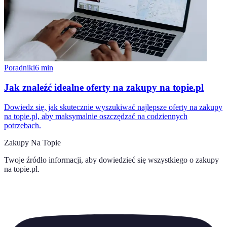
Poradniki
6
min
Jak znaleźć idealne oferty na zakupy na topie.pl
Dowiedz się, jak skutecznie wyszukiwać najlepsze oferty na zakupy
na topie.pl, aby maksymalnie oszczędzać na codziennych
potrzebach.
Zakupy Na Topie
Twoje źródło informacji, aby dowiedzieć się wszystkiego o
zakupy
na topie.pl
.