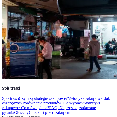
Spis treści
Spis treści
Czym są strategie zakupowe?
Metodyka zakupowa: Jak
oszczędzać?
Porównanie produktów: Co wybrać?
Statystyki
zakupowe: Co mówią dane?
FAQ: Najczęściej zadawane
pytania
Glossary
Checklist przed zakupem