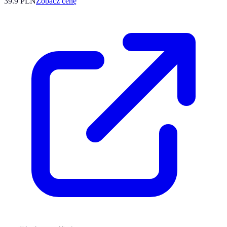
39.9
PLN
Zobacz cenę