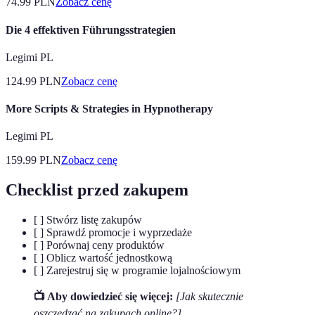
74.99
PLN
Zobacz cenę
Die 4 effektiven Führungsstrategien
Legimi PL
124.99
PLN
Zobacz cenę
More Scripts & Strategies in Hypnotherapy
Legimi PL
159.99
PLN
Zobacz cenę
Checklist przed zakupem
[ ] Stwórz listę zakupów
[ ] Sprawdź promocje i wyprzedaże
[ ] Porównaj ceny produktów
[ ] Oblicz wartość jednostkową
[ ] Zarejestruj się w programie lojalnościowym
📺 Aby dowiedzieć się więcej:
[Jak skutecznie
oszczędzać na zakupach online?]
,