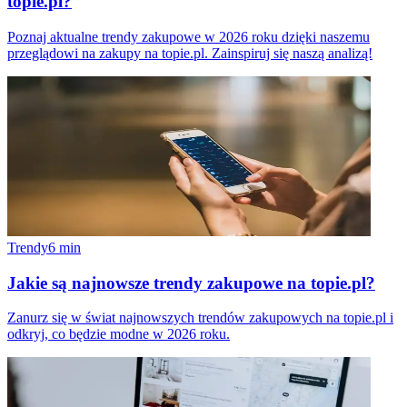
topie.pl?
Poznaj aktualne trendy zakupowe w 2026 roku dzięki naszemu
przeglądowi na zakupy na topie.pl. Zainspiruj się naszą analizą!
Trendy
6
min
Jakie są najnowsze trendy zakupowe na topie.pl?
Zanurz się w świat najnowszych trendów zakupowych na topie.pl i
odkryj, co będzie modne w 2026 roku.