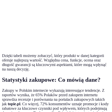
Produ
Funkcje
2 w 1
3 w 1
2 w 1
B
Produ
Ocena
4.2/5
4.5/5
3.8/5
B
Produ
Gwarancja
2 lata
1 rok
2 lata
A i C
Dzięki tabeli możemy zobaczyć, który produkt w danej kategorii
oferuje najlepszą wartość. Względna cena, funkcje, ocena oraz
długość gwarancji są kluczowymi aspektami, które mogą wpłynąć
na naszą decyzję.
Statystyki zakupowe: Co mówią dane?
Zakupy w Polskim internecie wykazują interesujące tendencje. Z
raportów wynika, że 65% Polaków przed zakupem internetu
sprawdza recenzje i porównania na portalach zakupowych takich
jak
topie.pl
. Co więcej, 72% konsumentów uznaje promocje i kody
rabatowe za kluczowe czynniki pod wpływem, których podejmują