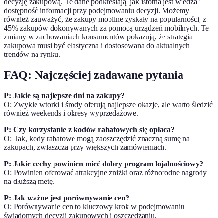
decyzję zakupową. Te dane podkreślają, jak istotna jest wiedza i
dostępność informacji przy podejmowaniu decyzji. Możemy
również zauważyć, że zakupy mobilne zyskały na popularności, z
45% zakupów dokonywanych za pomocą urządzeń mobilnych. Te
zmiany w zachowaniach konsumentów pokazują, że strategia
zakupowa musi być elastyczna i dostosowana do aktualnych
trendów na rynku.
FAQ: Najczęściej zadawane pytania
P: Jakie są najlepsze dni na zakupy?
O: Zwykle wtorki i środy oferują najlepsze okazje, ale warto śledzić
również weekends i okresy wyprzedażowe.
P: Czy korzystanie z kodów rabatowych się opłaca?
O: Tak, kody rabatowe mogą zaoszczędzić znaczną sumę na
zakupach, zwłaszcza przy większych zamówieniach.
P: Jakie cechy powinien mieć dobry program lojalnościowy?
O: Powinien oferować atrakcyjne zniżki oraz różnorodne nagrody
na dłuższą metę.
P: Jak ważne jest porównywanie cen?
O: Porównywanie cen to kluczowy krok w podejmowaniu
świadomych decyzji zakupowych i oszczędzaniu.