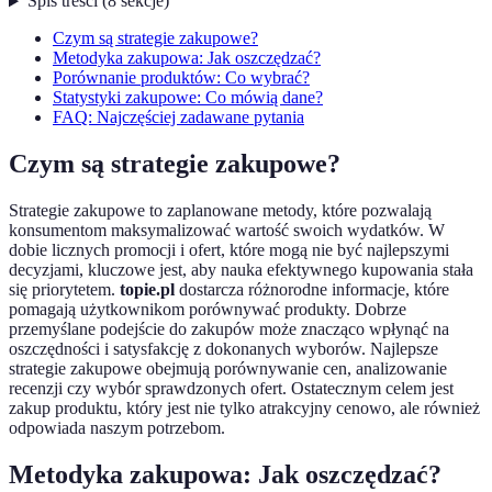
Spis treści
(
8
sekcje
)
Czym są strategie zakupowe?
Metodyka zakupowa: Jak oszczędzać?
Porównanie produktów: Co wybrać?
Statystyki zakupowe: Co mówią dane?
FAQ: Najczęściej zadawane pytania
Czym są strategie zakupowe?
Strategie zakupowe to zaplanowane metody, które pozwalają
konsumentom maksymalizować wartość swoich wydatków. W
dobie licznych promocji i ofert, które mogą nie być najlepszymi
decyzjami, kluczowe jest, aby nauka efektywnego kupowania stała
się priorytetem.
topie.pl
dostarcza różnorodne informacje, które
pomagają użytkownikom porównywać produkty. Dobrze
przemyślane podejście do zakupów może znacząco wpłynąć na
oszczędności i satysfakcję z dokonanych wyborów. Najlepsze
strategie zakupowe obejmują porównywanie cen, analizowanie
recenzji czy wybór sprawdzonych ofert. Ostatecznym celem jest
zakup produktu, który jest nie tylko atrakcyjny cenowo, ale również
odpowiada naszym potrzebom.
Metodyka zakupowa: Jak oszczędzać?