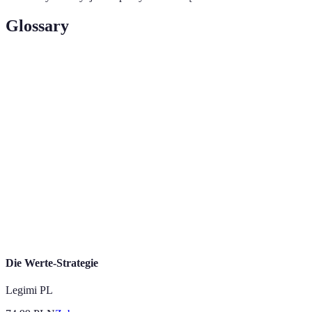
Glossary
Terme
Définition
Strategia
Metoda na efektywne dokonywanie zakupów,
zakupowa
która pozwala na oszczędzanie pieniędzy.
Wartość
Cena jednego produktu w porównaniu do jego
jednostkowa
funkcji i jakości.
System nagród, który zachęca klientów do
Program
regularnych zakupów poprzez oferowanie zniżek i
lojalnościowy
promocji.
Die Werte-Strategie
Legimi PL