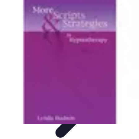
Zakupy Na Topie
Oferty
Porady Zakupowe
Porady zakupowe
Promocje
Trendy i
nowości
Zakupy Na Topie