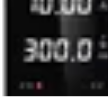
Zakupy Na Topie
Oferty
Porady Zakupowe
Porady zakupowe
Promocje
Trendy i nowośc
Zakupy Na Topie