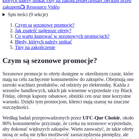
których należy unikać
Tipy na zakończenie
Glossar
Checklist przed
zakupem
📺 Ressource Vidéo
Spis treści
(
9
sekcje
)
Czym są sezonowe promocje?
Jak znaleźć najlepsze oferty?
Co warto kupować w sezonowych promocjach?
Błędy, których należy unikać
Tipy na zakończenie
Czym są sezonowe promocje?
Sezonowe promocje to oferty dostępne w określonym czasie, które
mają na celu zachęcenie konsumentów do zakupów. Obejmują one
szeroki wachlarz produktów, od odzieży po elektronikę. Każda z
sezonów handlowych, takich jak wiosenne wyprzedaże czy Black
Friday, oferuje kupony rabatowe, obniżki cen oraz inne korzystne
warunki. Dzięki tym promocjom, klienci mają szansę na znaczne
oszczędności.
Według badań przeprowadzonych przez
UFC-Que Choisir
, około
80% konsumentów przyznaje, że czeka na sezonowe wyprzedaże,
aby dokonać większych zakupów. Warto zauważyć, że takie oferty
niosą ze sobą nie tylko możliwość zaoszczędzenia pieniędzy, ale