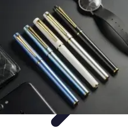
Zakupy Na Topie
Oferty
Porady Zakupowe
Porady zakupowe
Promocje
Trendy i
nowości
Zakupy Na Topie