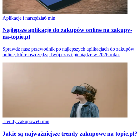
Aplikacje i narzędzia
6
min
Najlepsze aplikacje do zakupów online na zakupy-
na-topie.pl
Sprawdź nasz przewodnik po najlepszych aplikacjach do zakupów
online, które oszczędzą Twój czas i pieniądze w 2026 roku.
Trendy zakupowe
6
min
Jakie są najważniejsze trendy zakupowe na topie.pl?