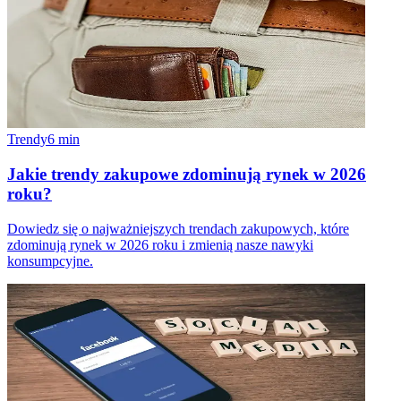
Trendy
6
min
Jakie trendy zakupowe zdominują rynek w 2026
roku?
Dowiedz się o najważniejszych trendach zakupowych, które
zdominują rynek w 2026 roku i zmienią nasze nawyki
konsumpcyjne.