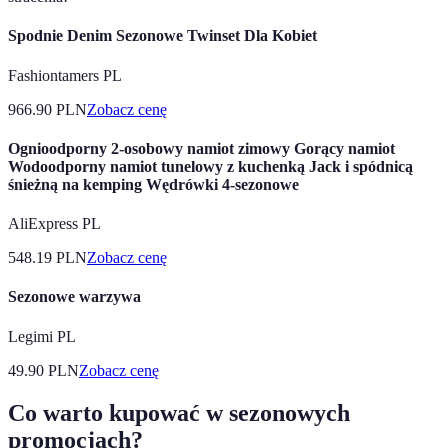
Spodnie Denim Sezonowe Twinset Dla Kobiet
Fashiontamers PL
966.90
PLN
Zobacz cenę
Ognioodporny 2-osobowy namiot zimowy Gorący namiot
Wodoodporny namiot tunelowy z kuchenką Jack i spódnicą
śnieżną na kemping Wędrówki 4-sezonowe
AliExpress PL
548.19
PLN
Zobacz cenę
Sezonowe warzywa
Legimi PL
49.90
PLN
Zobacz cenę
Co warto kupować w sezonowych
promocjach?