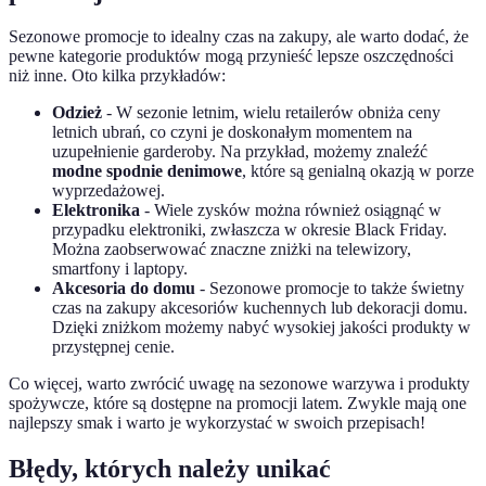
Sezonowe promocje to idealny czas na zakupy, ale warto dodać, że
pewne kategorie produktów mogą przynieść lepsze oszczędności
niż inne. Oto kilka przykładów:
Odzież
- W sezonie letnim, wielu retailerów obniża ceny
letnich ubrań, co czyni je doskonałym momentem na
uzupełnienie garderoby. Na przykład, możemy znaleźć
modne spodnie denimowe
, które są genialną okazją w porze
wyprzedażowej.
Elektronika
- Wiele zysków można również osiągnąć w
przypadku elektroniki, zwłaszcza w okresie Black Friday.
Można zaobserwować znaczne zniżki na telewizory,
smartfony i laptopy.
Akcesoria do domu
- Sezonowe promocje to także świetny
czas na zakupy akcesoriów kuchennych lub dekoracji domu.
Dzięki zniżkom możemy nabyć wysokiej jakości produkty w
przystępnej cenie.
Co więcej, warto zwrócić uwagę na sezonowe warzywa i produkty
spożywcze, które są dostępne na promocji latem. Zwykle mają one
najlepszy smak i warto je wykorzystać w swoich przepisach!
Błędy, których należy unikać