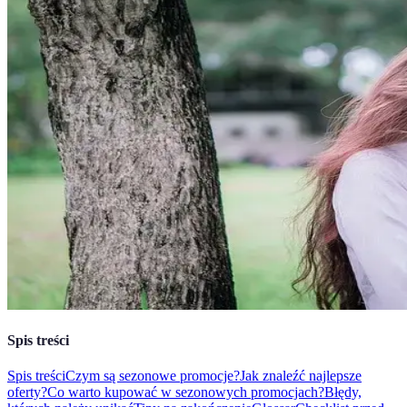
Spis treści
Spis treści
Czym są sezonowe promocje?
Jak znaleźć najlepsze
oferty?
Co warto kupować w sezonowych promocjach?
Błędy,