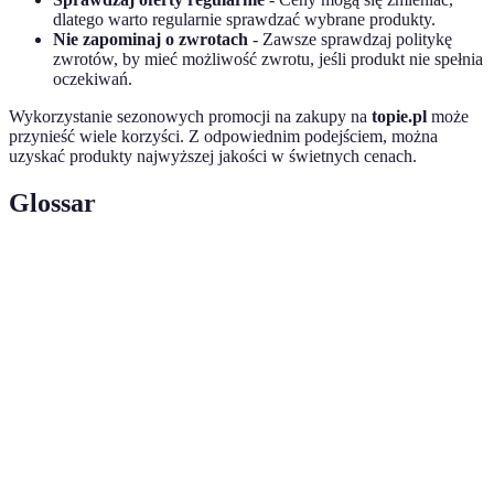
dlatego warto regularnie sprawdzać wybrane produkty.
Nie zapominaj o zwrotach
- Zawsze sprawdzaj politykę
zwrotów, by mieć możliwość zwrotu, jeśli produkt nie spełnia
oczekiwań.
Wykorzystanie sezonowych promocji na zakupy na
topie.pl
może
przynieść wiele korzyści. Z odpowiednim podejściem, można
uzyskać produkty najwyższej jakości w świetnych cenach.
Glossar
Terme
Définicja
Sezonowe
Oferty dostępne w określonym czasie, które
promocje
obniżają ceny produktów.
Zniżki na cenę produktów oferowane przez
Rabaty
sprzedawców.
Porównywarka
Narzędzie do porównywania cen produktów w
cen
różnych sklepach.