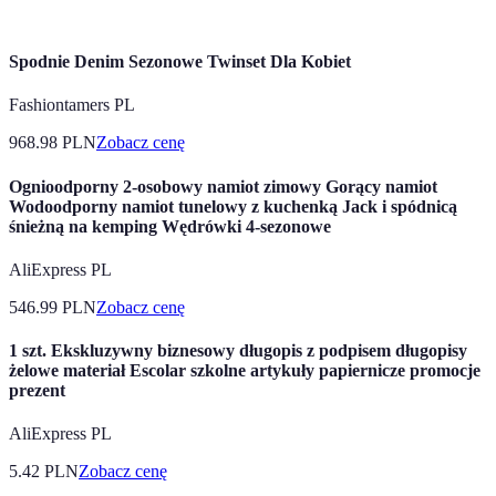
Spodnie Denim Sezonowe Twinset Dla Kobiet
Fashiontamers PL
968.98
PLN
Zobacz cenę
Ognioodporny 2-osobowy namiot zimowy Gorący namiot
Wodoodporny namiot tunelowy z kuchenką Jack i spódnicą
śnieżną na kemping Wędrówki 4-sezonowe
AliExpress PL
546.99
PLN
Zobacz cenę
1 szt. Ekskluzywny biznesowy długopis z podpisem długopisy
żelowe materiał Escolar szkolne artykuły papiernicze promocje
prezent
AliExpress PL
5.42
PLN
Zobacz cenę