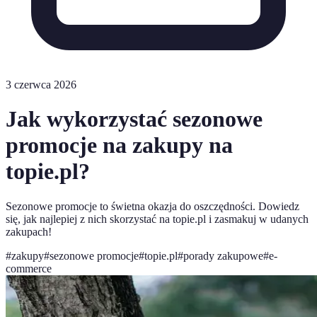
3 czerwca 2026
Jak wykorzystać sezonowe
promocje na zakupy na
topie.pl?
Sezonowe promocje to świetna okazja do oszczędności. Dowiedz
się, jak najlepiej z nich skorzystać na topie.pl i zasmakuj w udanych
zakupach!
#
zakupy
#
sezonowe promocje
#
topie.pl
#
porady zakupowe
#
e-
commerce