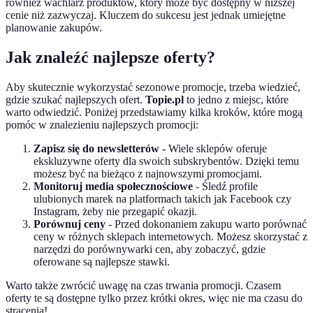
również wachlarz produktów, który może być dostępny w niższej
cenie niż zazwyczaj. Kluczem do sukcesu jest jednak umiejętne
planowanie zakupów.
Jak znaleźć najlepsze oferty?
Aby skutecznie wykorzystać sezonowe promocje, trzeba wiedzieć,
gdzie szukać najlepszych ofert.
Topie.pl
to jedno z miejsc, które
warto odwiedzić. Poniżej przedstawiamy kilka kroków, które mogą
pomóc w znalezieniu najlepszych promocji:
Zapisz się do newsletterów
- Wiele sklepów oferuje
ekskluzywne oferty dla swoich subskrybentów. Dzięki temu
możesz być na bieżąco z najnowszymi promocjami.
Monitoruj media społecznościowe
- Śledź profile
ulubionych marek na platformach takich jak Facebook czy
Instagram, żeby nie przegapić okazji.
Porównuj ceny
- Przed dokonaniem zakupu warto porównać
ceny w różnych sklepach internetowych. Możesz skorzystać z
narzędzi do porównywarki cen, aby zobaczyć, gdzie
oferowane są najlepsze stawki.
Warto także zwrócić uwagę na czas trwania promocji. Czasem
oferty te są dostępne tylko przez krótki okres, więc nie ma czasu do
stracenia!