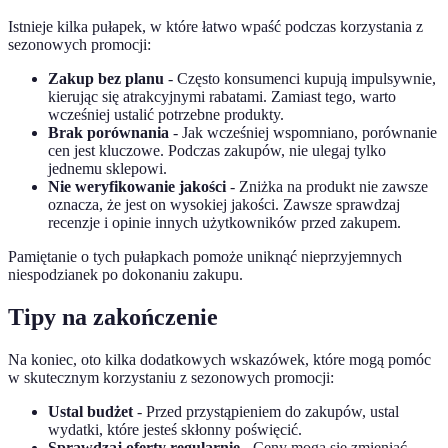
Istnieje kilka pułapek, w które łatwo wpaść podczas korzystania z
sezonowych promocji:
Zakup bez planu
- Często konsumenci kupują impulsywnie,
kierując się atrakcyjnymi rabatami. Zamiast tego, warto
wcześniej ustalić potrzebne produkty.
Brak porównania
- Jak wcześniej wspomniano, porównanie
cen jest kluczowe. Podczas zakupów, nie ulegaj tylko
jednemu sklepowi.
Nie weryfikowanie jakości
- Zniżka na produkt nie zawsze
oznacza, że jest on wysokiej jakości. Zawsze sprawdzaj
recenzje i opinie innych użytkowników przed zakupem.
Pamiętanie o tych pułapkach pomoże uniknąć nieprzyjemnych
niespodzianek po dokonaniu zakupu.
Tipy na zakończenie
Na koniec, oto kilka dodatkowych wskazówek, które mogą pomóc
w skutecznym korzystaniu z sezonowych promocji:
Ustal budżet
- Przed przystąpieniem do zakupów, ustal
wydatki, które jesteś skłonny poświęcić.
Sprawdzaj oferty regularnie
- Ceny mogą się zmieniać,