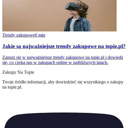
Trendy zakupowe
6
min
Jakie są najważniejsze trendy zakupowe na topie.pl?
Zanurz się w najważniejsze trendy zakupowe na topie.pl i dowiedz
się, co czeka nas w zakupach online w najbliższych latach.
Zakupy Na Topie
Twoje źródło informacji, aby dowiedzieć się wszystkiego o
zakupy
na topie.pl
.