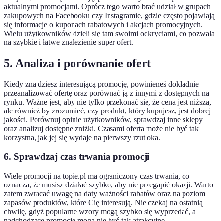
aktualnymi promocjami. Oprócz tego warto brać udział w grupach
zakupowych na Facebooku czy Instagramie, gdzie często pojawiają
się informacje o kuponach rabatowych i akcjach promocyjnych.
Wielu użytkowników dzieli się tam swoimi odkryciami, co pozwala
na szybkie i łatwe znalezienie super ofert.
5. Analiza i porównanie ofert
Kiedy znajdziesz interesującą promocję, powinieneś dokładnie
przeanalizować ofertę oraz porównać ją z innymi z dostępnych na
rynku. Ważne jest, aby nie tylko przekonać się, że cena jest niższa,
ale również by zrozumieć, czy produkt, który kupujesz, jest dobrej
jakości. Porównuj opinie użytkowników, sprawdzaj inne sklepy
oraz analizuj dostępne zniżki. Czasami oferta może nie być tak
korzystna, jak jej się wydaje na pierwszy rzut oka.
6. Sprawdzaj czas trwania promocji
Wiele promocji na topie.pl ma ograniczony czas trwania, co
oznacza, że musisz działać szybko, aby nie przegapić okazji. Warto
zatem zwracać uwagę na daty ważności rabatów oraz na poziom
zapasów produktów, które Cię interesują. Nie czekaj na ostatnią
chwilę, gdyż popularne wzory mogą szybko się wyprzedać, a
nadchodzące promocje mogą nie być tak atrakcyjne.