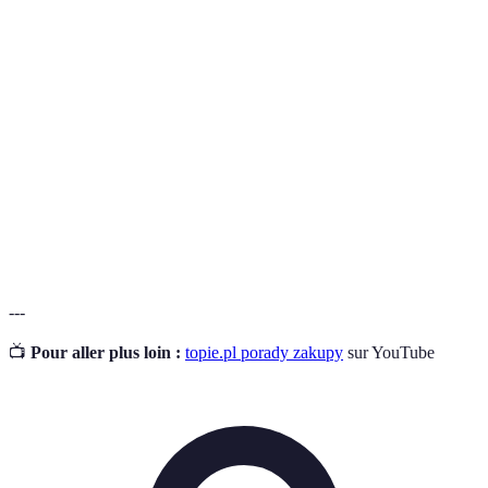
Terme
Définicja
Specjalne oferty dostępne przez ograniczony czas,
Promocje
które oferują rabaty na produkty lub usługi.
Redukcja ceny, która jest tymczasowa lub trwała,
Rabaty
zachęcająca do zakupu.
Oferty
Dodatkowe korzyści, które można uzyskać, np.
specjalne
gratisy lub zniżki dla subskrybentów.
---
📺
Pour aller plus loin :
topie.pl porady zakupy
sur YouTube