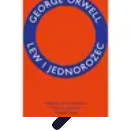
Zakupy Na Topie
Oferty
Porady Zakupowe
Porady zakupowe
Promocje
Trendy i
nowości
Zakupy Na Topie