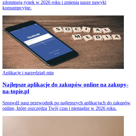
zdominują rynek w 2026 roku i zmienią nasze nawyki
konsumpcyjne.
Aplikacje i narzędzia
6
min
Najlepsze aplikacje do zakupów online na zakupy-
na-topie.pl
Sprawdź nasz przewodnik po najlepszych aplikacjach do zakupów
online, które oszczędzą Twój czas i pieniądze w 2026 roku.