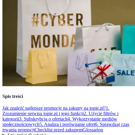
Spis treści
Jak znaleźć najlepsze promocje na zakupy na topie.pl?
1.
Zrozumienie serwisu topie.pl i jego funkcji
2. Użycie filtrów i
kategorii
3. Subskrybcja o ofertach
4. Wykorzystanie mediów
społecznościowych
5. Analiza i porównanie ofert
6. Sprawdzaj czas
trwania promocji
Checklist przed zakupem
Glossarion