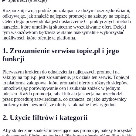
Spis treści
(
9
sekcje
)
Rozpocznij swoją podróż po zakupach z dużymi oszczędnościami,
odkrywając, jak znaleźć najlepsze promocje na zakupy na topie.pl.
Celem tego przewodnika jest dostarczenie Ci praktycznych metod i
narzędzi, które umożliwią skuteczne wyszukiwanie ofert. Dzięki
tym wskazówkom będziesz w stanie maksymalnie wykorzystać
możliwości, które oferuje ta platforma.
1. Zrozumienie serwisu topie.pl i jego
funkcji
Pierwszym krokiem do odnalezienia najlepszych promocji na
zakupy na topie.pl jest zrozumienie, jak działa ten serwis. Topie.pl
to platforma zakupowa, która gromadzi oferty z różnych sklepów,
umożliwiając porównywanie cen i szukania zniżek w jednym
miejscu. Każda promocja, rabat lub akcja specjalna przechodzi
przez procedurę zatwierdzania, co oznacza, że jako użytkownicy
możemy mieć pewność, że oferty są aktualne i wiarygodne.
2. Użycie filtrów i kategorii
Aby skutecznie znaleźć interesujące nas promocje, należy korzystać
z dostępnych filtrów na topie.pl. Platforma oferuje różne filtry (takie