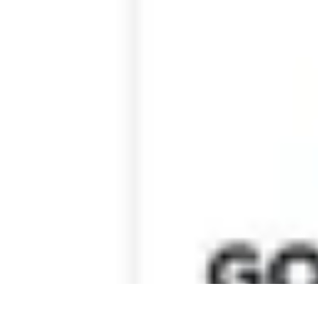
Zakupy Na Topie
Oferty
Porady Zakupowe
Porady zakupowe
Promocje
Trendy i nowośc
Zakupy Na Topie