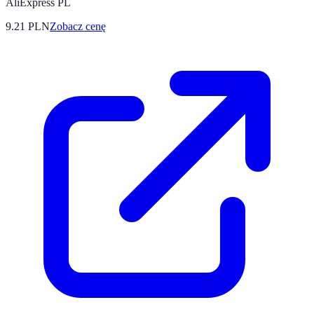
AliExpress PL
9.21
PLN
Zobacz cenę