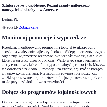
Sztuka rozwoju osobistego. Poznaj zasady najlepszego
nauczyciela dobrobytu w Ameryce
Legimi PL
49.90
PLN
Zobacz cenę
Monitoruj promocje i wyprzedaże
Regularne monitorowanie promocji na topie.pl to niezawodny
sposób na znalezienie najlepszych okazji. Sklepy internetowe często
organizują wyprzedaże sezonowe, okolicznościowe czy flash sales,
które trwają tylko przez krótki czas. Warto więc zapisywać się na
alerty e-mailowe, które informują o aktualnych promocjach. Możesz
też odwiedzać zakładkę „Promocje” na stronie, aby być na bieżąco
z najnowszymi ofertami. Nie zapomnij również sprawdzać, czy
zniżki są stosowane do produktów, które już planowałeś kupić, co
może przynieść dodatkowe oszczędności.
Dołącz do programów lojalnościowych
Dołączenie do programów lojalnościowych na topie.pl może
przynieść wiele korzyści. Zwykle programy te oferują rabaty,