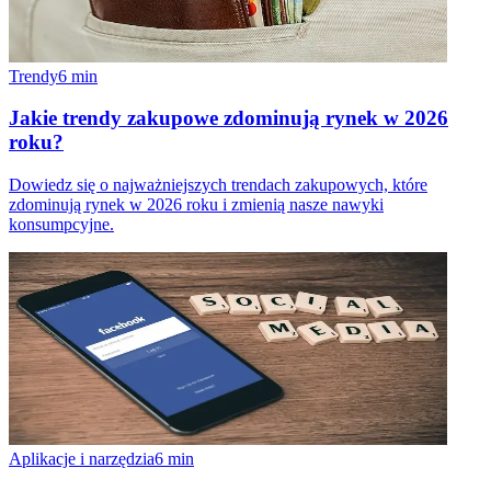
Trendy
6
min
Jakie trendy zakupowe zdominują rynek w 2026
roku?
Dowiedz się o najważniejszych trendach zakupowych, które
zdominują rynek w 2026 roku i zmienią nasze nawyki
konsumpcyjne.
Aplikacje i narzędzia
6
min