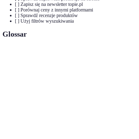
[ ] Zapisz się na newsletter topie.pl
[ ] Porównaj ceny z innymi platformami
[ ] Sprawdź recenzje produktów
[ ] Użyj filtrów wyszukiwania
Glossar
Terme
Définition
Okazje
wyjątkowe oferty dostępne w sklepach online,
zakupowe
które pozwalają na znaczne oszczędności.
oferty czasowe, które obniżają cenę produktów w
Promocje
celu ich szybszej sprzedaży.
Programy
systemy nagradzania klientów, którzy często
lojalnościowe
korzystają z danej platformy zakupowej.
---