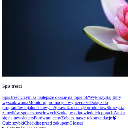
Spis treści
Spis treści
Czym są najlepsze okazje na topie.pl?
Wykorzystaj filtry
wyszukiwania
Monitoruj promocje i wyprzedaże
Dołącz do
programów lojalnościowych
Sprawdź recenzje produktów
Skorzystaj
z mediów społecznościowych
Szukaj w odpowiednich porach
Zapisz
się na newsletters
Porównuj ceny
Zobacz nasze rekomendacje
🧠
Quiz szybki
Checklist przed zakupem
Glossar