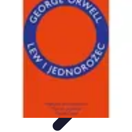
Zakupy Na Topie
Oferty
Porady Zakupowe
Porady zakupowe
Promocje
Trendy i
nowości
Zakupy Na Topie