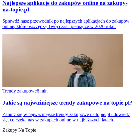
Najlepsze aplikacje do zakupów online na zakupy-
na-topie.pl
Sprawdź nasz przewodnik po najlepszych aplikacjach do zakupów
online, które oszczędzą Twój czas i pieniądze w 2026 roku.
Trendy zakupowe
6
min
Jakie są najważniejsze trendy zakupowe na topie.pl?
Zanurz się w najważniejsze trendy zakupowe na topie.pl i dowiedz
się, co czeka nas w zakupach online w najbliższych latach.
Zakupy Na Topie