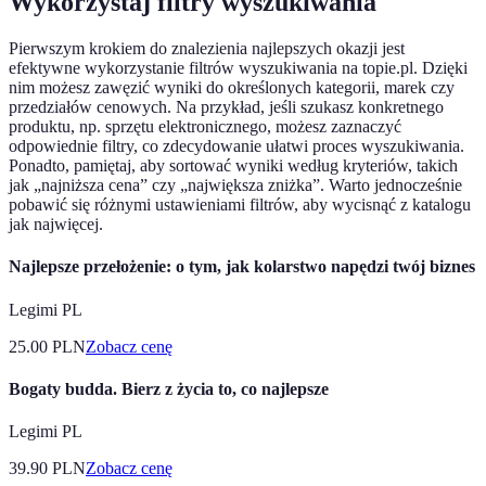
Wykorzystaj filtry wyszukiwania
Pierwszym krokiem do znalezienia najlepszych okazji jest
efektywne wykorzystanie filtrów wyszukiwania na topie.pl. Dzięki
nim możesz zawęzić wyniki do określonych kategorii, marek czy
przedziałów cenowych. Na przykład, jeśli szukasz konkretnego
produktu, np. sprzętu elektronicznego, możesz zaznaczyć
odpowiednie filtry, co zdecydowanie ułatwi proces wyszukiwania.
Ponadto, pamiętaj, aby sortować wyniki według kryteriów, takich
jak „najniższa cena” czy „największa zniżka”. Warto jednocześnie
pobawić się różnymi ustawieniami filtrów, aby wycisnąć z katalogu
jak najwięcej.
Najlepsze przełożenie: o tym, jak kolarstwo napędzi twój biznes
Legimi PL
25.00
PLN
Zobacz cenę
Bogaty budda. Bierz z życia to, co najlepsze
Legimi PL
39.90
PLN
Zobacz cenę