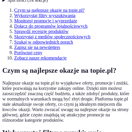
Spis treści
(
14
sekcje
)
Czym są najlepsze okazje na topie.pl?
Wykorzystaj filtry wyszukiwania
Monitoruj promocje i wyprzedaże
Dołącz do programów lojalnościowych
Sprawdź recenzje produktów
Skorzystaj z mediów społecznościowych
Szukaj w odpowiednich porach
Zapisz się na newsletters
Porównuj ceny
Zobacz nasze rekomendacje
Czym są najlepsze okazje na topie.pl?
Najlepsze okazje na topie.pl to wyjątkowe oferty, promocje i zniżki,
które pozwalają na korzystne zakupy online. Dzięki nim możesz
zaoszczędzić znaczną część budżetu, a także zdobyć produkty, które
w normalnych warunkach mogą być zbyt drogie. Platforma topie.pl
stale aktualizuje swoje oferty, co czyni ją idealnym miejscem dla
łowców okazji. Warto zwracać uwagę na najlepsze okazje na strony
głównej, gdzie często znajdują się atrakcyjne promocje na
różnorodne kategorie produktów.