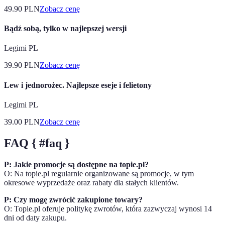
49.90
PLN
Zobacz cenę
Bądź sobą, tylko w najlepszej wersji
Legimi PL
39.90
PLN
Zobacz cenę
Lew i jednorożec. Najlepsze eseje i felietony
Legimi PL
39.00
PLN
Zobacz cenę
FAQ { #faq }
P: Jakie promocje są dostępne na topie.pl?
O: Na topie.pl regularnie organizowane są promocje, w tym
okresowe wyprzedaże oraz rabaty dla stałych klientów.
P: Czy mogę zwrócić zakupione towary?
O: Topie.pl oferuje politykę zwrotów, która zazwyczaj wynosi 14
dni od daty zakupu.