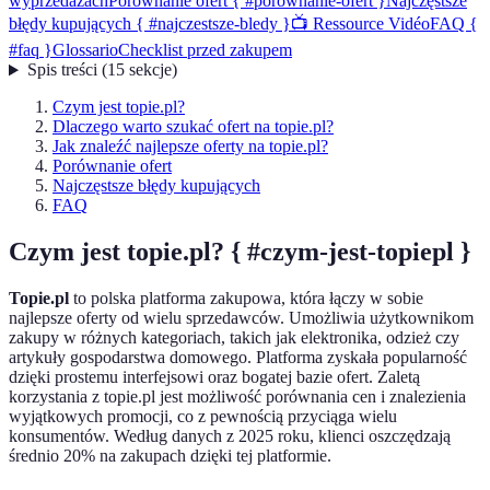
wyprzedażach
Porównanie ofert { #porownanie-ofert }
Najczęstsze
błędy kupujących { #najczestsze-bledy }
📺 Ressource Vidéo
FAQ {
#faq }
Glossario
Checklist przed zakupem
Spis treści
(
15
sekcje
)
Czym jest topie.pl?
Dlaczego warto szukać ofert na topie.pl?
Jak znaleźć najlepsze oferty na topie.pl?
Porównanie ofert
Najczęstsze błędy kupujących
FAQ
Czym jest topie.pl? { #czym-jest-topiepl }
Topie.pl
to polska platforma zakupowa, która łączy w sobie
najlepsze oferty od wielu sprzedawców. Umożliwia użytkownikom
zakupy w różnych kategoriach, takich jak elektronika, odzież czy
artykuły gospodarstwa domowego. Platforma zyskała popularność
dzięki prostemu interfejsowi oraz bogatej bazie ofert. Zaletą
korzystania z topie.pl jest możliwość porównania cen i znalezienia
wyjątkowych promocji, co z pewnością przyciąga wielu
konsumentów. Według danych z 2025 roku, klienci oszczędzają
średnio 20% na zakupach dzięki tej platformie.