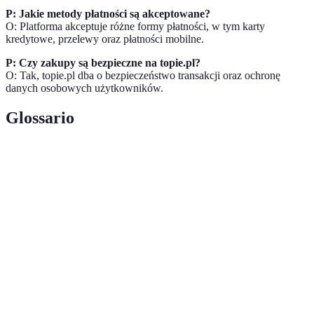
P: Jakie metody płatności są akceptowane?
O: Platforma akceptuje różne formy płatności, w tym karty
kredytowe, przelewy oraz płatności mobilne.
P: Czy zakupy są bezpieczne na topie.pl?
O: Tak, topie.pl dba o bezpieczeństwo transakcji oraz ochronę
danych osobowych użytkowników.
Glossario
Terme
Définition
Obniżona cena, często oferowana w ramach
Zniżka
promocji.
Broker
Osoba lub platforma pośrednicząca w zakupach
zakupowy
online.
Opinie
Subiektywna ocena produktu opublikowana
użytkowników
przez kupujących.