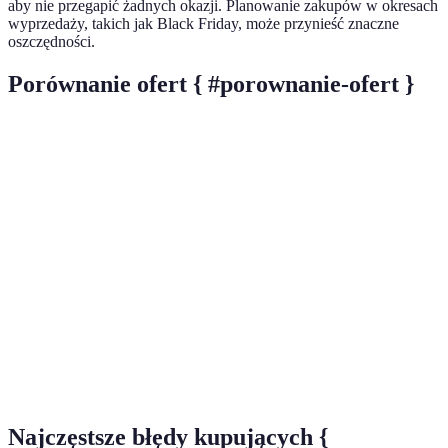
aby nie przegapić żadnych okazji. Planowanie zakupów w okresach
wyprzedaży, takich jak Black Friday, może przynieść znaczne
oszczędności.
Porównanie ofert { #porownanie-ofert }
Kryterium
Oferta A
Oferta B
Oferta C
Cena
100 PLN
90 PLN
110 PLN
Opinie użytkowników
4.5/5
4.0/5
4.2/5
Koszty wysyłki
10 PLN
0 PLN
15 PLN
Czas realizacji
3 dni
1 dzień
5 dni
Werdykt
Najlepsza
Dobra
Droga
Najczęstsze błędy kupujących {