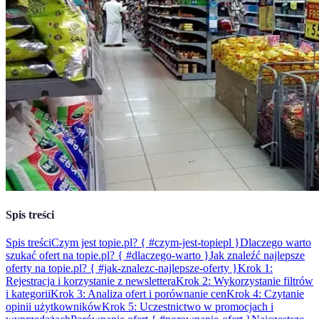
Spis treści
Spis treści
Czym jest topie.pl? { #czym-jest-topiepl }
Dlaczego warto
szukać ofert na topie.pl? { #dlaczego-warto }
Jak znaleźć najlepsze
oferty na topie.pl? { #jak-znalezc-najlepsze-oferty }
Krok 1:
Rejestracja i korzystanie z newslettera
Krok 2: Wykorzystanie filtrów
i kategorii
Krok 3: Analiza ofert i porównanie cen
Krok 4: Czytanie
opinii użytkowników
Krok 5: Uczestnictwo w promocjach i