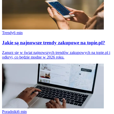
Trendy
6
min
Jakie są najnowsze trendy zakupowe na topie.pl?
Zanurz się w świat najnowszych trendów zakupowych na topie.pl i
odkryj, co będzie modne w 2026 roku.
Poradniki
6
min