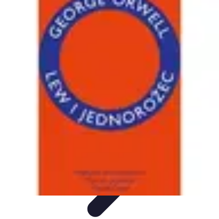
Zakupy Na Topie
Oferty
Porady Zakupowe
Porady zakupowe
Promocje
Trendy i
nowości
Zakupy Na Topie