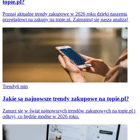
topie.pl?
Poznaj aktualne trendy zakupowe w 2026 roku dzięki naszemu
przeglądowi na zakupy na topie.pl. Zainspiruj się naszą analizą!
Trendy
6
min
Jakie są najnowsze trendy zakupowe na topie.pl?
Zanurz się w świat najnowszych trendów zakupowych na topie.pl i
odkryj, co będzie modne w 2026 roku.