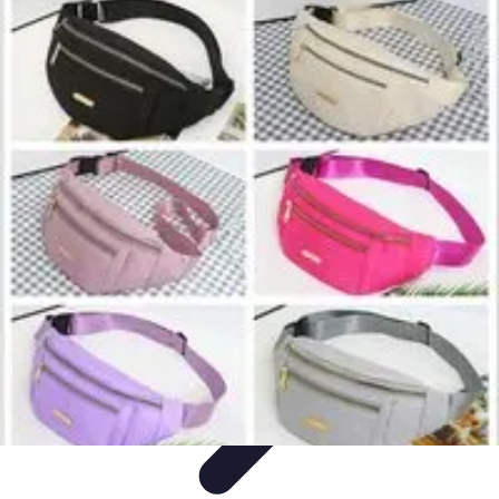
Zakupy Na Topie
Oferty
Porady Zakupowe
Porady zakupowe
Promocje
Trendy i
nowości
Zakupy Na Topie