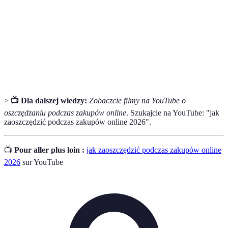
Zniżka
Obniżona cena na produkt lub usługę.
Cashback
Program zwrotu części wydatków na zakupy.
Porównywarka
Narzędzie do porównywania cen różnych
cenowa
produktów i sklepów.
>
📺 Dla dalszej wiedzy:
Zobaczcie filmy na YouTube o
oszczędzaniu podczas zakupów online
. Szukajcie na YouTube: "jak
zaoszczędzić podczas zakupów online 2026".
📺
Pour aller plus loin :
jak zaoszczędzić podczas zakupów online
2026
sur YouTube