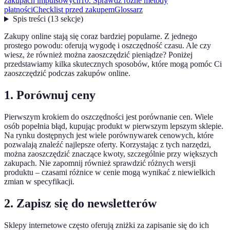
zakupach impulsowych
10. Sprawdź różne metody
płatności
Checklist przed zakupem
Glossarz
Spis treści
(
13
sekcje
)
Zakupy online stają się coraz bardziej popularne. Z jednego
prostego powodu: oferują wygodę i oszczędność czasu. Ale czy
wiesz, że również można zaoszczędzić pieniądze? Poniżej
przedstawiamy kilka skutecznych sposobów, które mogą pomóc Ci
zaoszczędzić podczas zakupów online.
1. Porównuj ceny
Pierwszym krokiem do oszczędności jest porównanie cen. Wiele
osób popełnia błąd, kupując produkt w pierwszym lepszym sklepie.
Na rynku dostępnych jest wiele porównywarek cenowych, które
pozwalają znaleźć najlepsze oferty. Korzystając z tych narzędzi,
można zaoszczędzić znaczące kwoty, szczególnie przy większych
zakupach. Nie zapomnij również sprawdzić różnych wersji
produktu – czasami różnice w cenie mogą wynikać z niewielkich
zmian w specyfikacji.
2. Zapisz się do newsletterów
Sklepy internetowe często oferują zniżki za zapisanie się do ich