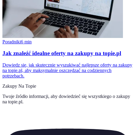
Poradniki
6
min
Jak znaleźć idealne oferty na zakupy na topie.pl
Dowiedz się, jak skutecznie wyszukiwać najlepsze oferty na zakupy
na topie.pl, aby maksymalnie oszczędzać na codziennych
potrzebach.
Zakupy Na Topie
Twoje źródło informacji, aby dowiedzieć się wszystkiego o
zakupy
na topie.pl
.