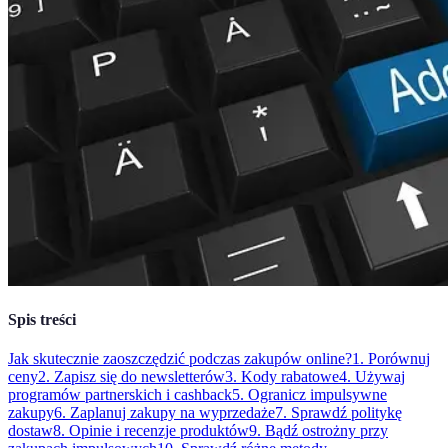
Spis treści
Jak skutecznie zaoszczędzić podczas zakupów online?
1. Porównuj
ceny
2. Zapisz się do newsletterów
3. Kody rabatowe
4. Używaj
programów partnerskich i cashback
5. Ogranicz impulsywne
zakupy
6. Zaplanuj zakupy na wyprzedaże
7. Sprawdź politykę
dostaw
8. Opinie i recenzje produktów
9. Bądź ostrożny przy