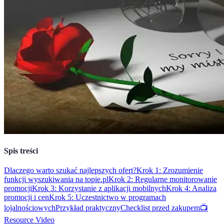
Spis treści
Dlaczego warto szukać najlepszych ofert?
Krok 1: Zrozumienie
funkcji wyszukiwania na topie.pl
Krok 2: Regularne monitorowanie
promocji
Krok 3: Korzystanie z aplikacji mobilnych
Krok 4: Analiza
promocji i cen
Krok 5: Uczestnictwo w programach
lojalnościowych
Przykład praktyczny
Checklist przed zakupem
📺
Resource Video