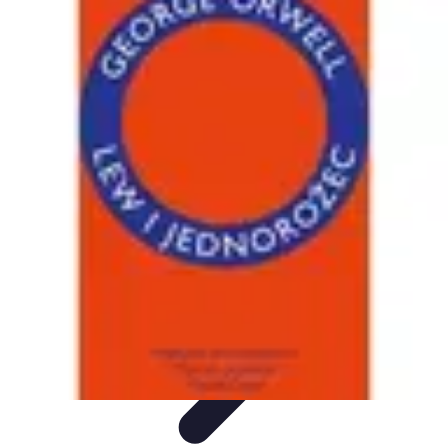
Zakupy Na Topie
Oferty
Porady Zakupowe
Porady zakupowe
Promocje
Trendy i
nowości
Zakupy Na Topie