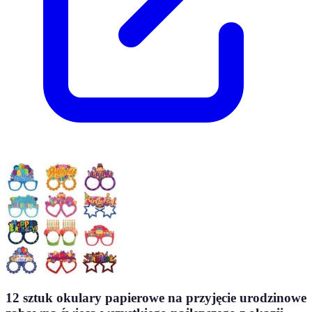
12 sztuk okulary papierowe na przyjęcie urodzinowe