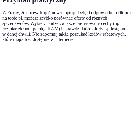
Przykład praktyczny
Załóżmy, że chcesz kupić nowy laptop. Dzięki odpowiednim filtrom
na topie.pl, możesz szybko porównać oferty od różnych
sprzedawców. Wybierz budżet, a także preferowane cechy (np.
rozmiar ekranu, pamięć RAM) i sprawdź, które oferty są dostępne
w danej chwili. Nie zapomnij także poszukać kodów rabatowych,
które mogą być dostępne w internecie.
Kryterium
Laptop A
Laptop B
Laptop C
Verdic
Laptop
2999
3050
Cena
2990 PLN
B
PLN
PLN
najleps
Laptop
Wydajność
8/10
9/10
7/10
A
najleps
Laptop
Gwarancja
2 lata
3 lata
2 lata
B