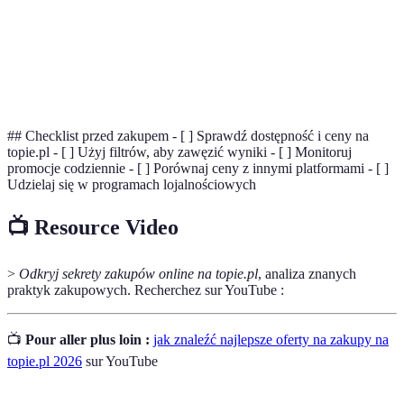
najleps
Laptop
Dodatkowe
Klawiatura
Brak
Brak
B
funkcje
podświetlana
najleps
## Checklist przed zakupem - [ ] Sprawdź dostępność i ceny na
topie.pl - [ ] Użyj filtrów, aby zawęzić wyniki - [ ] Monitoruj
promocje codziennie - [ ] Porównaj ceny z innymi platformami - [ ]
Udzielaj się w programach lojalnościowych
📺 Resource Video
>
Odkryj sekrety zakupów online na topie.pl
, analiza znanych
praktyk zakupowych. Recherchez sur YouTube :
📺
Pour aller plus loin :
jak znaleźć najlepsze oferty na zakupy na
topie.pl 2026
sur YouTube