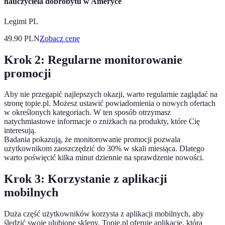
nauczyciela dobrobytu w Ameryce
Legimi PL
49.90
PLN
Zobacz cenę
Krok 2: Regularne monitorowanie
promocji
Aby nie przegapić najlepszych okazji, warto regularnie zaglądać na
stronę topie.pl. Możesz ustawić powiadomienia o nowych ofertach
w określonych kategoriach. W ten sposób otrzymasz
natychmiastowe informacje o zniżkach na produkty, które Cię
interesują.
Badania pokazują, że monitorowanie promocji pozwala
użytkownikom zaoszczędzić do 30% w skali miesiąca. Dlatego
warto poświęcić kilka minut dziennie na sprawdzenie nowości.
Krok 3: Korzystanie z aplikacji
mobilnych
Duża część użytkowników korzysta z aplikacji mobilnych, aby
śledzić swoje ulubione sklepy. Topie.pl oferuje aplikację, która