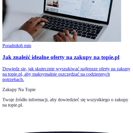
Poradniki
6
min
Jak znaleźć idealne oferty na zakupy na topie.pl
Dowiedz się, jak skutecznie wyszukiwać najlepsze oferty na zakupy
na topie.pl, aby maksymalnie oszczędzać na codziennych
potrzebach.
Zakupy Na Topie
Twoje źródło informacji, aby dowiedzieć się wszystkiego o
zakupy
na topie.pl
.