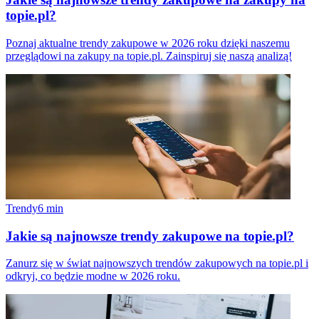
topie.pl?
Poznaj aktualne trendy zakupowe w 2026 roku dzięki naszemu
przeglądowi na zakupy na topie.pl. Zainspiruj się naszą analizą!
Trendy
6
min
Jakie są najnowsze trendy zakupowe na topie.pl?
Zanurz się w świat najnowszych trendów zakupowych na topie.pl i
odkryj, co będzie modne w 2026 roku.