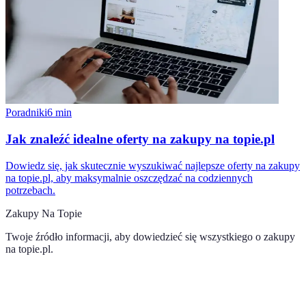
Poradniki
6
min
Jak znaleźć idealne oferty na zakupy na topie.pl
Dowiedz się, jak skutecznie wyszukiwać najlepsze oferty na zakupy
na topie.pl, aby maksymalnie oszczędzać na codziennych
potrzebach.
Zakupy Na Topie
Twoje źródło informacji, aby dowiedzieć się wszystkiego o
zakupy
na topie.pl
.