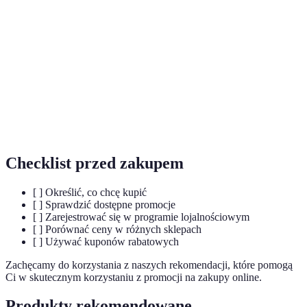
Kupon
Kod, który pozwala na uzyskanie zniżki podczas
rabatowy
zakupów online.
Program
System nagradzania klientów za ich zakupy u
lojalnościowy
danego sprzedawcy.
Porównywarka
Narzędzie, które ułatwia porównanie cen
cen
różnych produktów w różnych sklepach.
Checklist przed zakupem
[ ] Określić, co chcę kupić
[ ] Sprawdzić dostępne promocje
[ ] Zarejestrować się w programie lojalnościowym
[ ] Porównać ceny w różnych sklepach
[ ] Używać kuponów rabatowych
Zachęcamy do korzystania z naszych rekomendacji, które pomogą
Ci w skutecznym korzystaniu z promocji na zakupy online.
Produkty rekomendowane