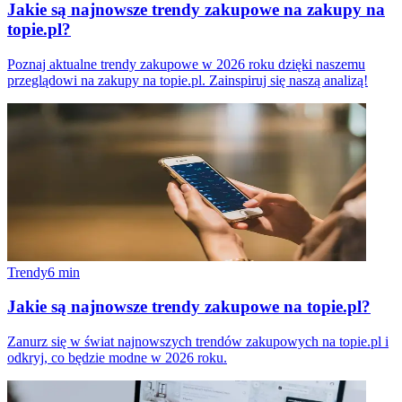
Jakie są najnowsze trendy zakupowe na zakupy na
topie.pl?
Poznaj aktualne trendy zakupowe w 2026 roku dzięki naszemu
przeglądowi na zakupy na topie.pl. Zainspiruj się naszą analizą!
Trendy
6
min
Jakie są najnowsze trendy zakupowe na topie.pl?
Zanurz się w świat najnowszych trendów zakupowych na topie.pl i
odkryj, co będzie modne w 2026 roku.