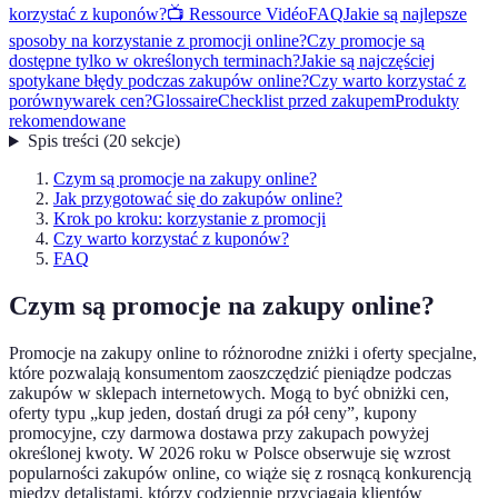
korzystać z kuponów?
📺 Ressource Vidéo
FAQ
Jakie są najlepsze
sposoby na korzystanie z promocji online?
Czy promocje są
dostępne tylko w określonych terminach?
Jakie są najczęściej
spotykane błędy podczas zakupów online?
Czy warto korzystać z
porównywarek cen?
Glossaire
Checklist przed zakupem
Produkty
rekomendowane
Spis treści
(
20
sekcje
)
Czym są promocje na zakupy online?
Jak przygotować się do zakupów online?
Krok po kroku: korzystanie z promocji
Czy warto korzystać z kuponów?
FAQ
Czym są promocje na zakupy online?
Promocje na zakupy online to różnorodne zniżki i oferty specjalne,
które pozwalają konsumentom zaoszczędzić pieniądze podczas
zakupów w sklepach internetowych. Mogą to być obniżki cen,
oferty typu „kup jeden, dostań drugi za pół ceny”, kupony
promocyjne, czy darmowa dostawa przy zakupach powyżej
określonej kwoty. W 2026 roku w Polsce obserwuje się wzrost
popularności zakupów online, co wiąże się z rosnącą konkurencją
między detalistami, którzy codziennie przyciągają klientów