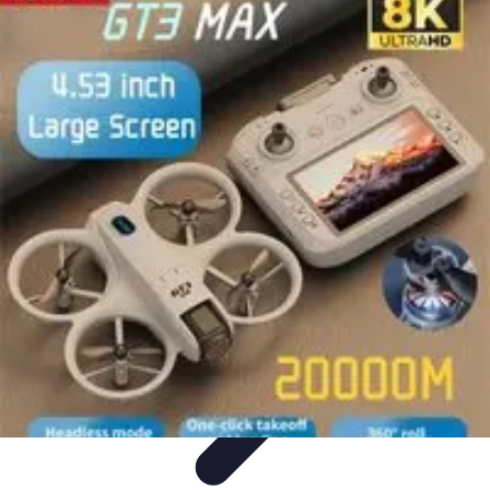
Zakupy Na Topie
Oferty
Porady Zakupowe
Porady zakupowe
Promocje
Trendy i
nowości
Zakupy Na Topie