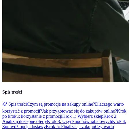
Spis treści
📋 Spis treści
Czym są promocje na zakupy online?
Dlaczego warto
korzystać z promocji?
Jak przygotować się do zakupów online?
Krok
po kroku: korzystanie z promocji
Krok 1: Wybierz sklep
Krok 2:
Analizuj dostępne oferty
Krok 3: Użyj kuponów rabatowych
Krok 4:
Sprawdź opcje dostawy
Krok 5: Finalizacja zakupu
Czy warto