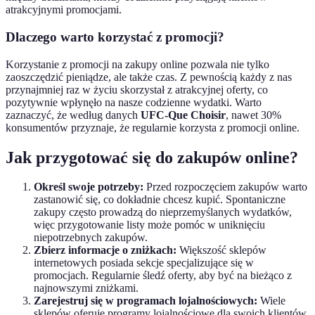
atrakcyjnymi promocjami.
Dlaczego warto korzystać z promocji?
Korzystanie z promocji na zakupy online pozwala nie tylko
zaoszczędzić pieniądze, ale także czas. Z pewnością każdy z nas
przynajmniej raz w życiu skorzystał z atrakcyjnej oferty, co
pozytywnie wpłynęło na nasze codzienne wydatki. Warto
zaznaczyć, że według danych
UFC-Que Choisir
, nawet 30%
konsumentów przyznaje, że regularnie korzysta z promocji online.
Jak przygotować się do zakupów online?
Określ swoje potrzeby:
Przed rozpoczęciem zakupów warto
zastanowić się, co dokładnie chcesz kupić. Spontaniczne
zakupy często prowadzą do nieprzemyślanych wydatków,
więc przygotowanie listy może pomóc w uniknięciu
niepotrzebnych zakupów.
Zbierz informacje o zniżkach:
Większość sklepów
internetowych posiada sekcje specjalizujące się w
promocjach. Regularnie śledź oferty, aby być na bieżąco z
najnowszymi zniżkami.
Zarejestruj się w programach lojalnościowych:
Wiele
sklepów oferuje programy lojalnościowe dla swoich klientów,