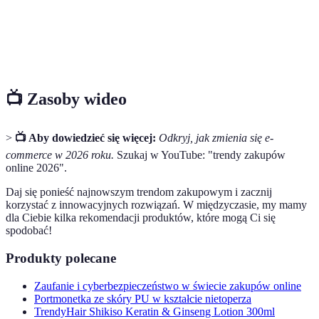
Tymczasowy sklep stacjonarny, organizowany w
Pop-up
celu stworzenia unikalnego doświadczenia
zakupowego na krótki okres.
📺 Zasoby wideo
>
📺 Aby dowiedzieć się więcej:
Odkryj, jak zmienia się e-
commerce w 2026 roku.
Szukaj w YouTube: "trendy zakupów
online 2026".
Daj się ponieść najnowszym trendom zakupowym i zacznij
korzystać z innowacyjnych rozwiązań. W międzyczasie, my mamy
dla Ciebie kilka rekomendacji produktów, które mogą Ci się
spodobać!
Produkty polecane
Zaufanie i cyberbezpieczeństwo w świecie zakupów online
Portmonetka ze skóry PU w kształcie nietoperza
TrendyHair Shikiso Keratin & Ginseng Lotion 300ml