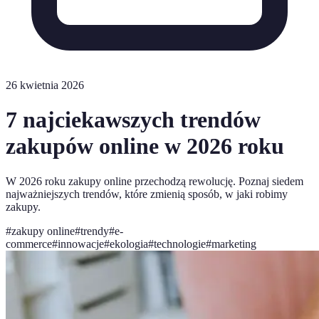
26 kwietnia 2026
7 najciekawszych trendów
zakupów online w 2026 roku
W 2026 roku zakupy online przechodzą rewolucję. Poznaj siedem
najważniejszych trendów, które zmienią sposób, w jaki robimy
zakupy.
#
zakupy online
#
trendy
#
e-
commerce
#
innowacje
#
ekologia
#
technologie
#
marketing