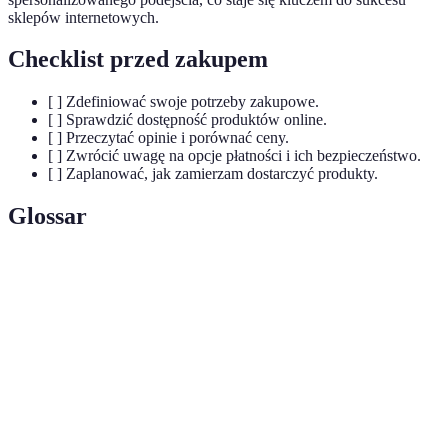
sklepów internetowych.
Checklist przed zakupem
[ ] Zdefiniować swoje potrzeby zakupowe.
[ ] Sprawdzić dostępność produktów online.
[ ] Przeczytać opinie i porównać ceny.
[ ] Zwrócić uwagę na opcje płatności i ich bezpieczeństwo.
[ ] Zaplanować, jak zamierzam dostarczyć produkty.
Glossar
Terme
Définicja
Handel elektroniczny, proces kupowania i
E-commerce
sprzedawania dóbr lub usług online.
Praktyki pozwalające na minimalizację
Zrównoważony
negatywnego wpływu na środowisko przy
rozwój
produkcji i konsumpcji.