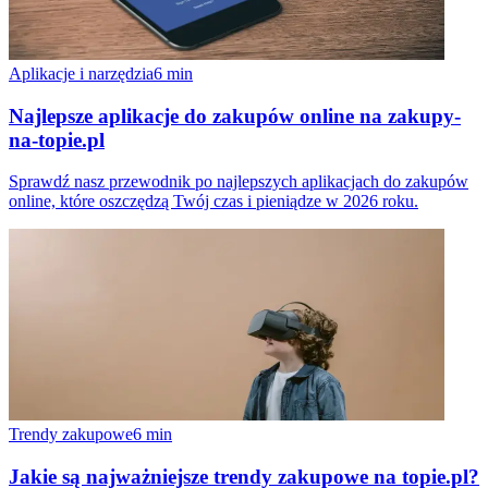
Aplikacje i narzędzia
6
min
Najlepsze aplikacje do zakupów online na zakupy-
na-topie.pl
Sprawdź nasz przewodnik po najlepszych aplikacjach do zakupów
online, które oszczędzą Twój czas i pieniądze w 2026 roku.
Trendy zakupowe
6
min
Jakie są najważniejsze trendy zakupowe na topie.pl?