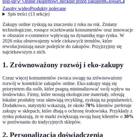
pop-up
💡 Opinie ekspertów
Checklist przed zakupem
Glossar
📺
Zasoby wideo
Produkty polecane
Spis treści
(
13
sekcje
)
Zakupy online zyskują na znaczeniu z roku na rok. Zmiany
technologiczne, rosnące oczekiwania konsumentów oraz innowacje
w obszarze e-commerce wpływają na dynamikę tego rynku. W
2026 roku obserwujemy wiele ciekawych trendów, które
rewolucjonizują nasze podejście do zakupów. Przyjrzyjmy się
najciekawszym z nich.
1. Zrównoważony rozwój i eko-zakupy
Coraz więcej konsumentów zwraca uwagę na zrównoważony
rozwój w kontekście zakupów online. Eko-zakupy stają się
priorytetem dla osób, które pragną minimalizować swój wpływ na
środowisko. Firmy, które stosują ekologiczne materiały, oferują
lokalne produkty oraz ułatwiają recykling, zyskują na popularności.
Dodatkowo, statystyki wskazują, że około
70%
klientów preferuje
zakupy w sklepach, które dbają o ochronę środowiska. Przykłady z
rynku pokazują, że te marki zwiększają swoją bazę klientów o
30%
w porównaniu do tradycyjnych sklepów.
2. Personalizacja doświadczenia