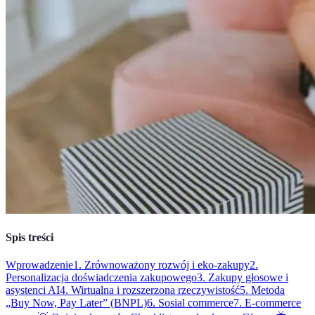
Spis treści
Wprowadzenie
1. Zrównoważony rozwój i eko-zakupy
2.
Personalizacja doświadczenia zakupowego
3. Zakupy głosowe i
asystenci AI
4. Wirtualna i rozszerzona rzeczywistość
5. Metoda
„Buy Now, Pay Later” (BNPL)
6. Sosial commerce
7. E-commerce