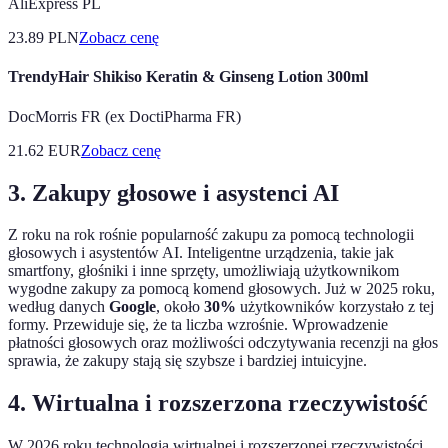
AliExpress PL
23.89
PLN
Zobacz cenę
TrendyHair Shikiso Keratin & Ginseng Lotion 300ml
DocMorris FR (ex DoctiPharma FR)
21.62
EUR
Zobacz cenę
3. Zakupy głosowe i asystenci AI
Z roku na rok rośnie popularność zakupu za pomocą technologii
głosowych i asystentów AI. Inteligentne urządzenia, takie jak
smartfony, głośniki i inne sprzęty, umożliwiają użytkownikom
wygodne zakupy za pomocą komend głosowych. Już w 2025 roku,
według danych
Google
, około
30%
użytkowników korzystało z tej
formy. Przewiduje się, że ta liczba wzrośnie. Wprowadzenie
płatności głosowych oraz możliwości odczytywania recenzji na głos
sprawia, że zakupy stają się szybsze i bardziej intuicyjne.
4. Wirtualna i rozszerzona rzeczywistość
W 2026 roku technologia wirtualnej i rozszerzonej rzeczywistości