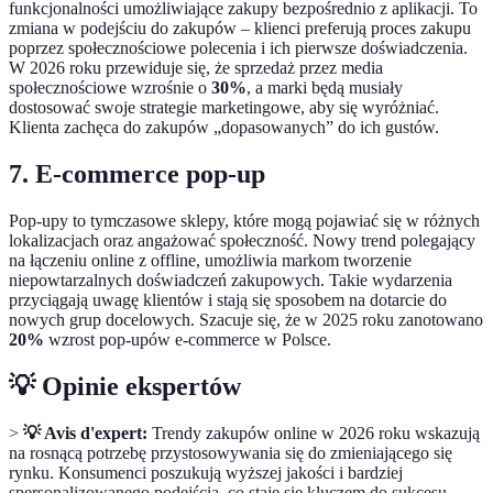
funkcjonalności umożliwiające zakupy bezpośrednio z aplikacji. To
zmiana w podejściu do zakupów – klienci preferują proces zakupu
poprzez społecznościowe polecenia i ich pierwsze doświadczenia.
W 2026 roku przewiduje się, że sprzedaż przez media
społecznościowe wzrośnie o
30%
, a marki będą musiały
dostosować swoje strategie marketingowe, aby się wyróżniać.
Klienta zachęca do zakupów „dopasowanych” do ich gustów.
7. E-commerce pop-up
Pop-upy to tymczasowe sklepy, które mogą pojawiać się w różnych
lokalizacjach oraz angażować społeczność. Nowy trend polegający
na łączeniu online z offline, umożliwia markom tworzenie
niepowtarzalnych doświadczeń zakupowych. Takie wydarzenia
przyciągają uwagę klientów i stają się sposobem na dotarcie do
nowych grup docelowych. Szacuje się, że w 2025 roku zanotowano
20%
wzrost pop-upów e-commerce w Polsce.
💡 Opinie ekspertów
>
💡 Avis d'expert:
Trendy zakupów online w 2026 roku wskazują
na rosnącą potrzebę przystosowywania się do zmieniającego się
rynku. Konsumenci poszukują wyższej jakości i bardziej
spersonalizowanego podejścia, co staje się kluczem do sukcesu