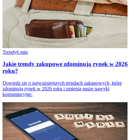
Trendy
6
min
Jakie trendy zakupowe zdominują rynek w 2026
roku?
Dowiedz się o najważniejszych trendach zakupowych, które
zdominują rynek w 2026 roku i zmienią nasze nawyki
konsumpcyjne.