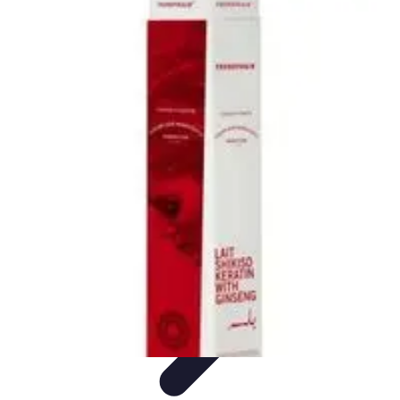
Zakupy Na Topie
Oferty
Porady Zakupowe
Porady zakupowe
Promocje
Trendy i
nowości
Zakupy Na Topie