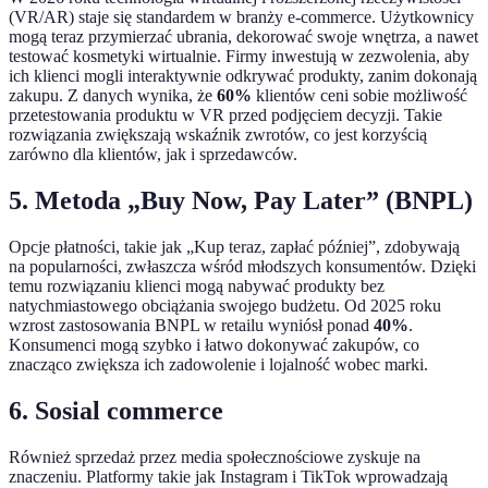
(VR/AR) staje się standardem w branży e-commerce. Użytkownicy
mogą teraz przymierzać ubrania, dekorować swoje wnętrza, a nawet
testować kosmetyki wirtualnie. Firmy inwestują w zezwolenia, aby
ich klienci mogli interaktywnie odkrywać produkty, zanim dokonają
zakupu. Z danych wynika, że
60%
klientów ceni sobie możliwość
przetestowania produktu w VR przed podjęciem decyzji. Takie
rozwiązania zwiększają wskaźnik zwrotów, co jest korzyścią
zarówno dla klientów, jak i sprzedawców.
5. Metoda „Buy Now, Pay Later” (BNPL)
Opcje płatności, takie jak „Kup teraz, zapłać później”, zdobywają
na popularności, zwłaszcza wśród młodszych konsumentów. Dzięki
temu rozwiązaniu klienci mogą nabywać produkty bez
natychmiastowego obciążania swojego budżetu. Od 2025 roku
wzrost zastosowania BNPL w retailu wyniósł ponad
40%
.
Konsumenci mogą szybko i łatwo dokonywać zakupów, co
znacząco zwiększa ich zadowolenie i lojalność wobec marki.
6. Sosial commerce
Również sprzedaż przez media społecznościowe zyskuje na
znaczeniu. Platformy takie jak Instagram i TikTok wprowadzają