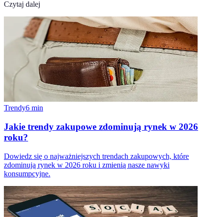
Czytaj dalej
Trendy
6
min
Jakie trendy zakupowe zdominują rynek w 2026
roku?
Dowiedz się o najważniejszych trendach zakupowych, które
zdominują rynek w 2026 roku i zmienią nasze nawyki
konsumpcyjne.