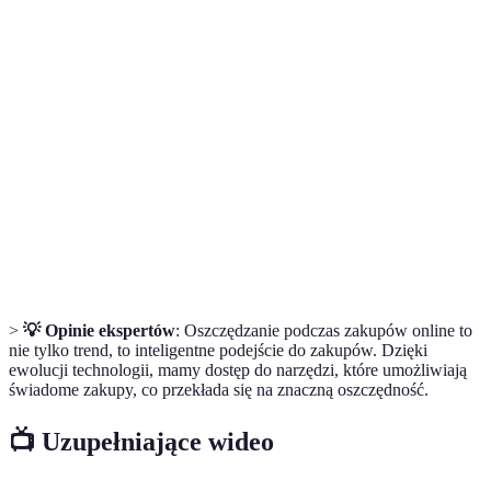
Terme
Définition
Program
Programy oferowane przez sklepy, które
lojalnościowy
nagradzają klientów punktami za zakupy.
Kupon
Kod oferujący zniżkę na wybrany produkt lub
rabatowy
kategorię.
Porównywarka
Narzędzie online, które pozwala na szybkie
cenowa
porównanie cen produktów z różnych sklepów.
>
💡 Opinie ekspertów
: Oszczędzanie podczas zakupów online to
nie tylko trend, to inteligentne podejście do zakupów. Dzięki
ewolucji technologii, mamy dostęp do narzędzi, które umożliwiają
świadome zakupy, co przekłada się na znaczną oszczędność.
📺 Uzupełniające wideo