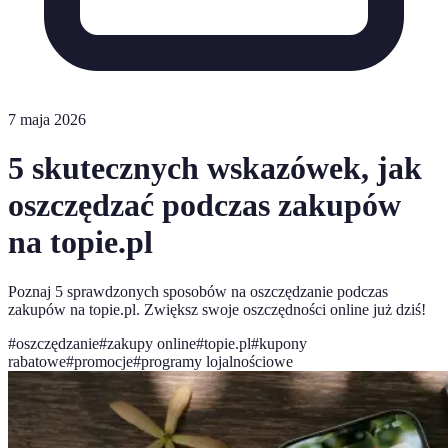
7 maja 2026
5 skutecznych wskazówek, jak
oszczędzać podczas zakupów
na topie.pl
Poznaj 5 sprawdzonych sposobów na oszczędzanie podczas
zakupów na topie.pl. Zwiększ swoje oszczędności online już dziś!
#
oszczędzanie
#
zakupy online
#
topie.pl
#
kupony
rabatowe
#
promocje
#
programy lojalnościowe