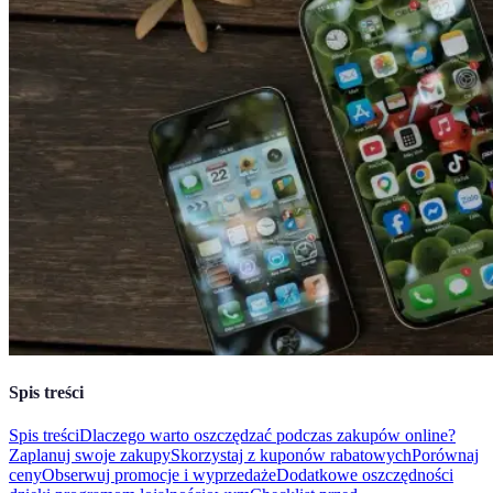
Spis treści
Spis treści
Dlaczego warto oszczędzać podczas zakupów online?
Zaplanuj swoje zakupy
Skorzystaj z kuponów rabatowych
Porównaj
ceny
Obserwuj promocje i wyprzedaże
Dodatkowe oszczędności