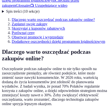
dzięki programom lojalnościowym
Checklist przed
zakupem
Glossaire
📺 Uzupełniające wideo
Spis treści
(
10
sekcje
)
Dlaczego warto oszczędzać podczas zakupów online?
Zaplanuj swoje zakupy
Skorzystaj z kuponów rabatowych
Porównaj ceny
Obserwuj promocje i wyprzedaże
Dodatkowe oszczędności dzięki programom lojalnościowym
Dlaczego warto oszczędzać podczas
zakupów online?
Oszczędzanie podczas zakupów online to nie tylko sposób na
zaoszczędzenie pieniędzy, ale również podejście, które może
zmienić nasze nawyki konsumenckie. W 2026 roku, wartością
dodaną do życia konsumentów jest zdolność do planowania
wydatków. Z badań wynika, że ponad 70% Polaków regularnie
korzysta z zakupów online, a dzięki odpowiednim strategiom można
zmniejszyć koszty nawet o 30%. Żeby zwiększyć efektywność
oszczędzania, warto zrozumieć, dlaczego technologia zakupów
online sprzyja lepszym okazjom.