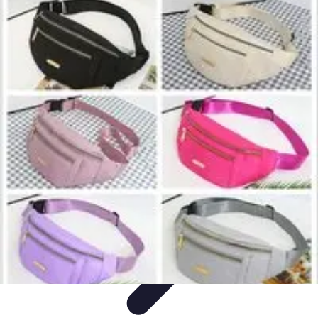
Zakupy Na Topie
Oferty
Porady Zakupowe
Porady zakupowe
Promocje
Trendy i
nowości
Zakupy Na Topie