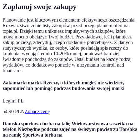
Zaplanuj swoje zakupy
Planowanie jest kluczowym elementem efektywnego oszczędzania.
Rozważ stworzenie listy zakupów przed przeglądaniem ofert na
topie.pl. Dzięki temu unikniesz impulsywnych zakupów, które
mogą mocno obciążyć Twój budżet. Przykładowo, jeśli planujesz
zakup odzieży, zdecyduj, czego dokładnie potrzebujesz. Z danych
statystycznych wynika, że osoby, które posiadają spis rzeczy do
kupienia, wydają średnio 10-20% mniej, ponieważ bardziej
świadomie podchodzą do zakupów. Ustal budżet na każdy rodzaj
wydatków, co dodatkowo pomoże w utrzymaniu kontroli nad
finansami.
Zakamarki marki. Rzeczy, o których mogłeś nie wiedzieć,
zapomnieć lub pominąć podczas budowania swojej marki
Legimi PL
54.90
PLN
Zobacz cenę
Damska sportowa torba na talię Wielowarstwowa saszetka na
telefon Niezbędne podczas zajęć na świeżym powietrzu Torebka
na ramię Sportowa torba na