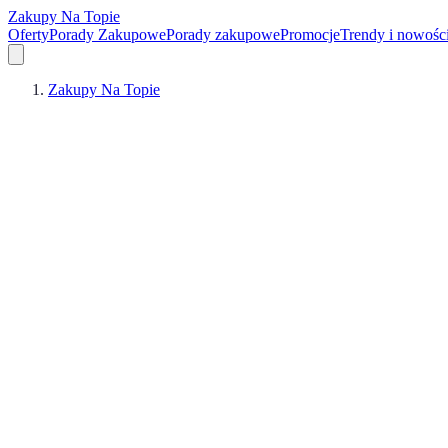
Zakupy Na Topie
Oferty
Porady Zakupowe
Porady zakupowe
Promocje
Trendy i nowośc
Zakupy Na Topie