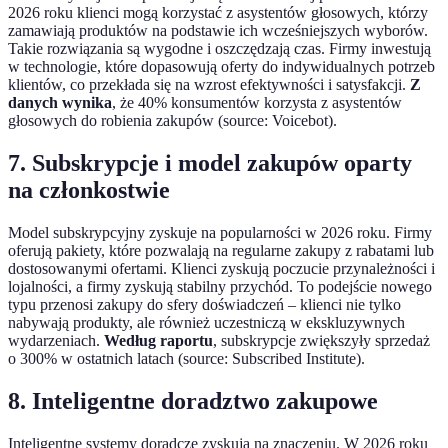
2026 roku klienci mogą korzystać z asystentów głosowych, którzy
zamawiają produktów na podstawie ich wcześniejszych wyborów.
Takie rozwiązania są wygodne i oszczędzają czas. Firmy inwestują
w technologie, które dopasowują oferty do indywidualnych potrzeb
klientów, co przekłada się na wzrost efektywności i satysfakcji.
Z
danych wynika
, że 40% konsumentów korzysta z asystentów
głosowych do robienia zakupów (source: Voicebot).
7. Subskrypcje i model zakupów oparty
na członkostwie
Model subskrypcyjny zyskuje na popularności w 2026 roku. Firmy
oferują pakiety, które pozwalają na regularne zakupy z rabatami lub
dostosowanymi ofertami. Klienci zyskują poczucie przynależności i
lojalności, a firmy zyskują stabilny przychód. To podejście nowego
typu przenosi zakupy do sfery doświadczeń – klienci nie tylko
nabywają produkty, ale również uczestniczą w ekskluzywnych
wydarzeniach.
Według raportu
, subskrypcje zwiększyły sprzedaż
o 300% w ostatnich latach (source: Subscribed Institute).
8. Inteligentne doradztwo zakupowe
Inteligentne systemy doradcze zyskują na znaczeniu. W 2026 roku