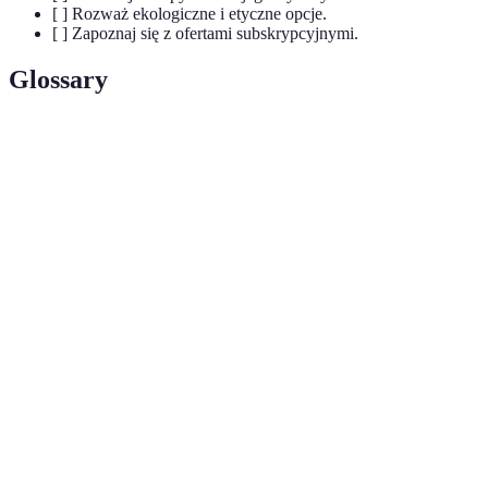
[ ] Rozważ ekologiczne i etyczne opcje.
[ ] Zapoznaj się z ofertami subskrypcyjnymi.
Glossary
Terme
Définition
Proces dostosowywania oferty do
Personalizacja
indywidualnych preferencji konsumenta.
Podejście do produkcji i konsumpcji, które
Zrównoważony
uwzględnia potrzeby obecnych pokoleń bez
rozwój
kompromitowania przyszłych.
Model biznesowy, który umożliwia
Model
konsumentom regularne korzystanie z
subskrypcyjny
produktów lub usług za stałą opłatą.