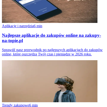
Aplikacje i narzędzia
6
min
Najlepsze aplikacje do zakupów online na zakupy-
na-topie.pl
Sprawdź nasz przewodnik po najlepszych aplikacjach do zakupów
online, które oszczędzą Twój czas i pieniądze w 2026 roku.
Trendy zakupowe
6
min