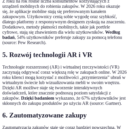
Z roku na rok rośnie liczba konsumentów korzystających z
urządzeń mobilnych do robienia zakupów. W 2026 roku okazuje
się, że aplikacje mobilne stają się preferowanym kanałem
zakupowym. Użytkownicy cenią sobie wygodę oraz szybkość,
dlatego platformy z responsywnym designem zyskują na znaczeniu.
Dodatkowo, metody płatności mobilnych, takie jak portfele
cyfrowe, stają się zbawieniem dla wielu użytkowników.
Według
badań
, 54% użytkowników preferuje zakupy za pomocą telefonu
(source: Pew Research).
5. Rozwój technologii AR i VR
Technologie rozszerzonej (AR) i wirtualnej rzeczywistości (VR)
zaczynają odgrywać coraz większą rolę w zakupach online. W 2026
roku klienci mogą korzystać z możliwości „przymierzenia” ubrań w
wirtualnym świecie lub wizualizowania mebli w swoim wnętrzu.
Dzięki AR możliwe staje się tworzenie interaktywnych
doświadczeń, które znacznie podnoszą poziom satysfakcji z
zakupów.
Dzięki badaniom
wykazano, że 67% użytkowników jest
skłonnych do zakupu produktów po użyciu AR (source: Gartner).
6. Zautomatyzowane zakupy
Zautomatyzacja zakupów staje się coraz bardziej powszechna. W