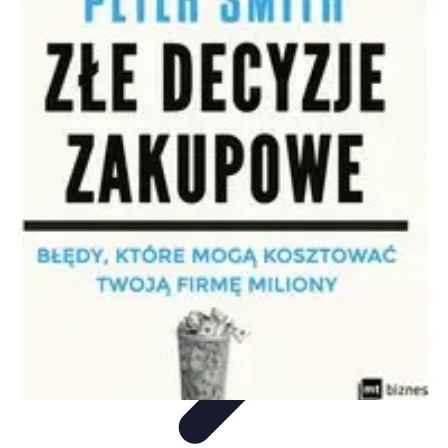
Zakupy Na Topie
Oferty
Porady Zakupowe
Porady zakupowe
Promocje
Trendy i
nowości
Zakupy Na Topie