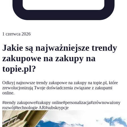
1 czerwca 2026
Jakie są najważniejsze trendy
zakupowe na zakupy na
topie.pl?
Odkryj najnowsze trendy zakupowe na zakupy na topie.pl, które
zrewolucjonizują Twoje doświadczenia związane z zakupami
online.
#
trendy zakupowe
#
zakupy online
#
personalizacja
#
zrównoważony
rozwój
#
technologie AR
#
subskrypcje