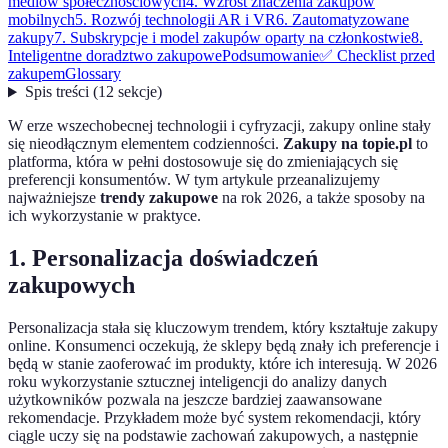
mediów społecznościowych
4. Wzrost znaczenia zakupów
mobilnych
5. Rozwój technologii AR i VR
6. Zautomatyzowane
zakupy
7. Subskrypcje i model zakupów oparty na członkostwie
8.
Inteligentne doradztwo zakupowe
Podsumowanie
✅ Checklist przed
zakupem
Glossary
Spis treści
(
12
sekcje
)
W erze wszechobecnej technologii i cyfryzacji, zakupy online stały
się nieodłącznym elementem codzienności.
Zakupy na topie.pl
to
platforma, która w pełni dostosowuje się do zmieniających się
preferencji konsumentów. W tym artykule przeanalizujemy
najważniejsze
trendy zakupowe
na rok 2026, a także sposoby na
ich wykorzystanie w praktyce.
1. Personalizacja doświadczeń
zakupowych
Personalizacja stała się kluczowym trendem, który kształtuje zakupy
online. Konsumenci oczekują, że sklepy będą znały ich preferencje i
będą w stanie zaoferować im produkty, które ich interesują. W 2026
roku wykorzystanie sztucznej inteligencji do analizy danych
użytkowników pozwala na jeszcze bardziej zaawansowane
rekomendacje. Przykładem może być system rekomendacji, który
ciągle uczy się na podstawie zachowań zakupowych, a następnie