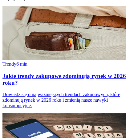
Trendy
6
min
Jakie trendy zakupowe zdominują rynek w 2026
roku?
Dowiedz się o najważniejszych trendach zakupowych, które
zdominują rynek w 2026 roku i zmienią nasze nawyki
konsumpcyjne.