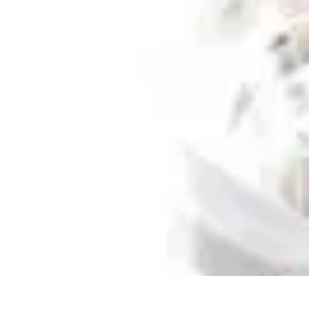
Zakupy Na Topie
Oferty
Porady Zakupowe
Porady zakupowe
Promocje
Trendy i nowośc
Zakupy Na Topie