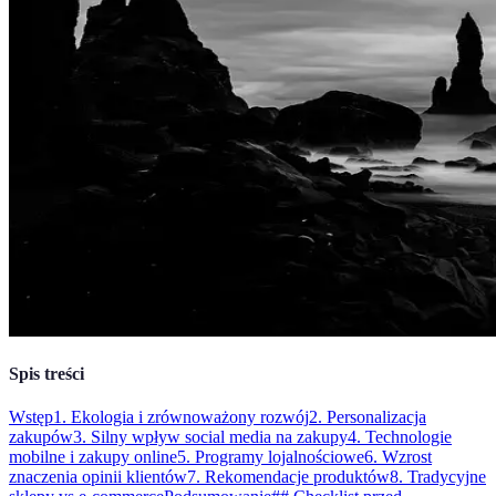
Spis treści
Wstęp
1. Ekologia i zrównoważony rozwój
2. Personalizacja
zakupów
3. Silny wpływ social media na zakupy
4. Technologie
mobilne i zakupy online
5. Programy lojalnościowe
6. Wzrost
znaczenia opinii klientów
7. Rekomendacje produktów
8. Tradycyjne