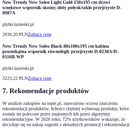
New Trendy New Soleo Light Gold 150x195 cm drzwi
wnękowe wspornik skośny złoty połysk/szkło przejrzyste D-
0987A
plytki-lazienki.pl
2930.20
PLN
Zobacz cenę
New Trendy New Soleo Black 80x100x195 cm kabina
prostokątna wspornik równoległy przejrzyste D-0230A/D-
0116B-WP
plytki-lazienki.pl
3223.22
PLN
Zobacz cenę
7. Rekomendacje produktów
W analizie zakupów na topie.pl, zauważono wzrost znaczenia
rekomendacji produktów. Klienci chętniej wybierają produkty, które
zostały im polecone przez znajomych lub przez algorytmy
rekomendacyjne. W 2026 roku, 72% użytkowników wskazuje, że
decyduje się na zakup sugestii z aktualnych promocji i rekomendacji