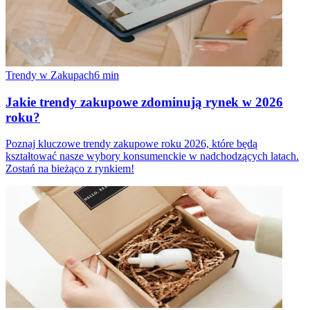
Trendy w Zakupach
6
min
Jakie trendy zakupowe zdominują rynek w 2026
roku?
Poznaj kluczowe trendy zakupowe roku 2026, które będą
kształtować nasze wybory konsumenckie w nadchodzących latach.
Zostań na bieżąco z rynkiem!