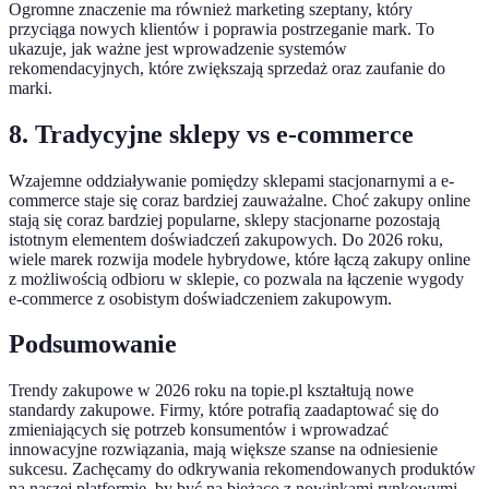
Ogromne znaczenie ma również marketing szeptany, który
przyciąga nowych klientów i poprawia postrzeganie mark. To
ukazuje, jak ważne jest wprowadzenie systemów
rekomendacyjnych, które zwiększają sprzedaż oraz zaufanie do
marki.
8. Tradycyjne sklepy vs e-commerce
Wzajemne oddziaływanie pomiędzy sklepami stacjonarnymi a e-
commerce staje się coraz bardziej zauważalne. Choć zakupy online
stają się coraz bardziej popularne, sklepy stacjonarne pozostają
istotnym elementem doświadczeń zakupowych. Do 2026 roku,
wiele marek rozwija modele hybrydowe, które łączą zakupy online
z możliwością odbioru w sklepie, co pozwala na łączenie wygody
e-commerce z osobistym doświadczeniem zakupowym.
Podsumowanie
Trendy zakupowe w 2026 roku na topie.pl kształtują nowe
standardy zakupowe. Firmy, które potrafią zaadaptować się do
zmieniających się potrzeb konsumentów i wprowadzać
innowacyjne rozwiązania, mają większe szanse na odniesienie
sukcesu. Zachęcamy do odkrywania rekomendowanych produktów
na naszej platformie, by być na bieżąco z nowinkami rynkowymi.