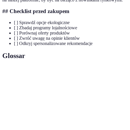
## Checklist przed zakupem
[ ] Sprawdź opcje ekologiczne
[ ] Zbadaj programy lojalnościowe
[ ] Porównaj oferty produktów
[ ] Zwróć uwagę na opinie klientów
[ ] Odkryj spersonalizowane rekomendacje
Glossar
Terme
Définition
E-commerce
Proces kupna i sprzedaży przez Internet.
Dostosowanie oferty do indywidualnych potrzeb
Personalizacja
klienta.
Zrównoważony
Praktyki mające na celu ochronę środowiska w
rozwój
kontekście konsumpcji.