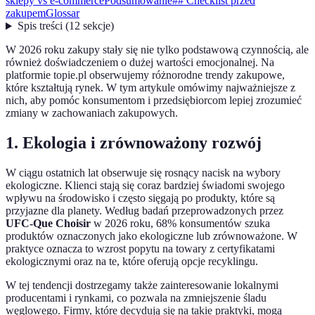
sklepy vs e-commerce
Podsumowanie
## Checklist przed
zakupem
Glossar
Spis treści
(
12
sekcje
)
W 2026 roku zakupy stały się nie tylko podstawową czynnością, ale
również doświadczeniem o dużej wartości emocjonalnej. Na
platformie topie.pl obserwujemy różnorodne trendy zakupowe,
które kształtują rynek. W tym artykule omówimy najważniejsze z
nich, aby pomóc konsumentom i przedsiębiorcom lepiej zrozumieć
zmiany w zachowaniach zakupowych.
1. Ekologia i zrównoważony rozwój
W ciągu ostatnich lat obserwuje się rosnący nacisk na wybory
ekologiczne. Klienci stają się coraz bardziej świadomi swojego
wpływu na środowisko i często sięgają po produkty, które są
przyjazne dla planety. Według badań przeprowadzonych przez
UFC-Que Choisir
w 2026 roku, 68% konsumentów szuka
produktów oznaczonych jako ekologiczne lub zrównoważone. W
praktyce oznacza to wzrost popytu na towary z certyfikatami
ekologicznymi oraz na te, które oferują opcje recyklingu.
W tej tendencji dostrzegamy także zainteresowanie lokalnymi
producentami i rynkami, co pozwala na zmniejszenie śladu
węglowego. Firmy, które decydują się na takie praktyki, mogą