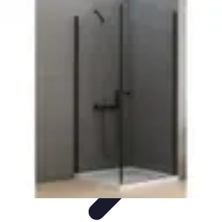
Zakupy Na Topie
Oferty
Porady Zakupowe
Porady zakupowe
Promocje
Trendy i
nowości
Zakupy Na Topie