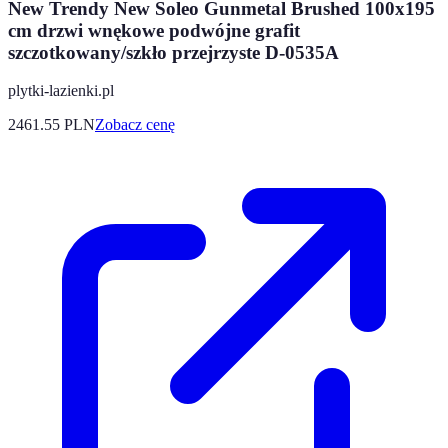
New Trendy New Soleo Gunmetal Brushed 100x195
cm drzwi wnękowe podwójne grafit
szczotkowany/szkło przejrzyste D-0535A
plytki-lazienki.pl
2461.55
PLN
Zobacz cenę