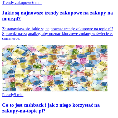
Trendy zakupowe
6
min
Jakie są najnowsze trendy zakupowe na zakupy na
topie.pl?
Zastanawiasz się, jakie są najnowsze trendy zakupowe na topie.pl?
Sprawdź naszą analizę, aby poznać kluczowe zmiany w świecie e-
commerce.
Porady
5
min
Co to jest cashback i jak z niego korzystać na
zakupy-na-topie.pl?