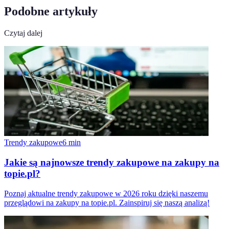
Podobne artykuły
Czytaj dalej
Trendy zakupowe
6
min
Jakie są najnowsze trendy zakupowe na zakupy na
topie.pl?
Poznaj aktualne trendy zakupowe w 2026 roku dzięki naszemu
przeglądowi na zakupy na topie.pl. Zainspiruj się naszą analizą!