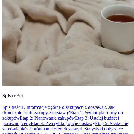
Spis treści
Spis treści
1. Informacje ogólne o zakupach z dostawą
2. Jak
skutecznie robić zakupy z dostawą?
Etap 1: Wybór platformy do
zakupów
Etap 2: Planowanie zakupów
Etap 3: Ustalaj budżet i
porównuj ceny
Etap 4: Zweryfikuj opcje dostawy
Etap 5: Śledzenie
zamówienia
3. Porównanie ofert dostawy
4. Statystyki dotyczące