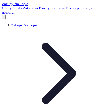
Zakupy Na Topie
Oferty
Porady Zakupowe
Porady zakupowe
Promocje
Trendy i
nowości
Zakupy Na Topie