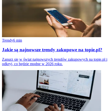
Trendy
6
min
Jakie są najnowsze trendy zakupowe na topie.pl?
Zanurz się w świat najnowszych trendów zakupowych na topie.pl i
odkryj, co będzie modne w 2026 roku.