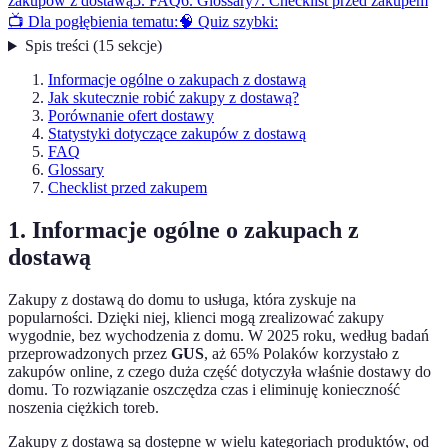
zakupów z dostawą
5. FAQ
6. Glossary
7. Checklist przed zakupem
📺 Dla pogłębienia tematu:
🧠 Quiz szybki:
Spis treści
(
15
sekcje
)
Informacje ogólne o zakupach z dostawą
Jak skutecznie robić zakupy z dostawą?
Porównanie ofert dostawy
Statystyki dotyczące zakupów z dostawą
FAQ
Glossary
Checklist przed zakupem
1. Informacje ogólne o zakupach z
dostawą
Zakupy z dostawą do domu to usługa, która zyskuje na
popularności. Dzięki niej, klienci mogą zrealizować zakupy
wygodnie, bez wychodzenia z domu. W 2025 roku, według badań
przeprowadzonych przez
GUS
, aż 65% Polaków korzystało z
zakupów online, z czego duża część dotyczyła właśnie dostawy do
domu. To rozwiązanie oszczędza czas i eliminuję konieczność
noszenia ciężkich toreb.
Zakupy z dostawą są dostępne w wielu kategoriach produktów, od