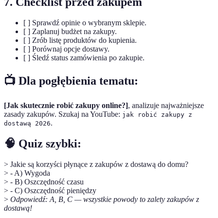
7. Checklist przed zakupem
[ ] Sprawdź opinie o wybranym sklepie.
[ ] Zaplanuj budżet na zakupy.
[ ] Zrób listę produktów do kupienia.
[ ] Porównaj opcje dostawy.
[ ] Śledź status zamówienia po zakupie.
📺 Dla pogłębienia tematu:
[Jak skutecznie robić zakupy online?]
, analizuje najważniejsze
zasady zakupów. Szukaj na YouTube:
jak robić zakupy z
.
dostawą 2026
🧠 Quiz szybki:
> Jakie są korzyści płynące z zakupów z dostawą do domu?
> - A) Wygoda
> - B) Oszczędność czasu
> - C) Oszczędność pieniędzy
>
Odpowiedź: A, B, C — wszystkie powody to zalety zakupów z
dostawą!