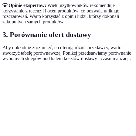
💡 Opinie ekspertów:
Wielu użytkowników rekomenduje
korzystanie z recenzji i ocen produktów, co pozwala uniknąć
rozczarowań. Warto korzystać z opinii ludzi, którzy dokonali
zakupu tych samych produktów.
3. Porównanie ofert dostawy
Aby dokładnie zrozumieć, co oferują różni sprzedawcy, warto
stworzyć tabelę porównawczą. Poniżej przedstawiamy porównanie
wybranych sklepów pod kątem kosztów dostawy i czasu realizacji:
Sklep
Koszt dostawy
Czas dostawy
Promocja na pier
Żabka
10 zł
2 godziny
Tak
Lidl
15 zł
3-5 godzin
Nie
Amazon
20 zł
1 dzień
Tak
Allegro
12 zł
2-3 dni
Tak