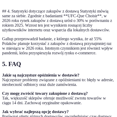
##
4. Statystyki dotyczące zakupów z dostawą Statystyki mówią
same za siebie. Zgodnie z badaniami **UFC-Que Choisir**, w
2026 roku rynek zakupów z dostawą urósł o 30% w porównaniu z
rokiem 2025. Wzrost ten jest wynikiem rosnącej liczby
użytkowników internetu oraz wsparcia dla lokalnych dostawców.
Gallup przeprowadził badanie, z którego wynika, że aż 55%
Polaków planuje korzystać z zakupów z dostawą przynajmniej raz
w miesiącu w 2026 roku. Istotnym czynnikiem jest również wpływ
pandemii, która przyspieszyła rozwój rynku e-commerce.
5. FAQ
Jakie są najczęstsze opóźnienia w dostawie?
Najczęstsze problemy związane z opóźnieniami to: błędy w adresie,
nieobecność odbiorcy oraz duże zamówienia.
Czy mogę zwrócić towary zakupione z dostawą?
Tak, większość sklepów oferuje możliwość zwrotu towarów w
ciągu 14 dni. Zachowaj oryginalne opakowanie.
Jak wybrać najlepszą opcję dostawy?
Porównaj oferty różnych dostawców, uwzględniając czas dostawy