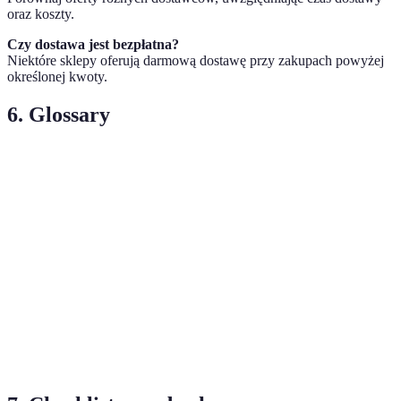
oraz koszty.
Czy dostawa jest bezpłatna?
Niektóre sklepy oferują darmową dostawę przy zakupach powyżej
określonej kwoty.
6. Glossary
Terma
Definicja
E-
Handel elektroniczny odbywający się za
commerce
pośrednictwem internetu.
Dostawa
Usługa polegająca na dostarczeniu zamówionych
do domu
towarów pod wskazany adres.
Zakupy
Proces zakupu towarów przez internet, bez
online
konieczności fizycznej obecności w sklepie.