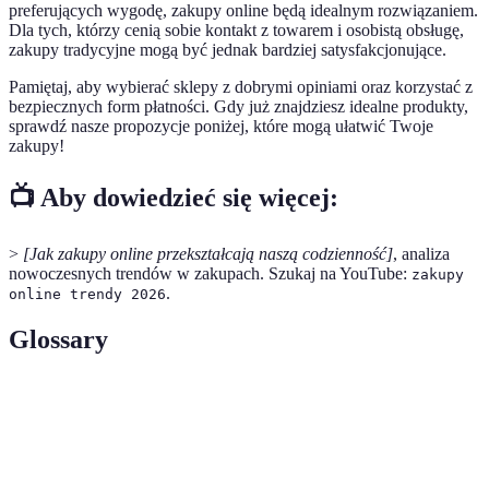
preferujących wygodę, zakupy online będą idealnym rozwiązaniem.
Dla tych, którzy cenią sobie kontakt z towarem i osobistą obsługę,
zakupy tradycyjne mogą być jednak bardziej satysfakcjonujące.
Pamiętaj, aby wybierać sklepy z dobrymi opiniami oraz korzystać z
bezpiecznych form płatności. Gdy już znajdziesz idealne produkty,
sprawdź nasze propozycje poniżej, które mogą ułatwić Twoje
zakupy!
📺 Aby dowiedzieć się więcej:
>
[Jak zakupy online przekształcają naszą codzienność]
, analiza
nowoczesnych trendów w zakupach. Szukaj na YouTube:
zakupy
.
online trendy 2026
Glossary
Terme
Définition
Proces zakupów produktów lub usług przez
Zakupy online
internet.