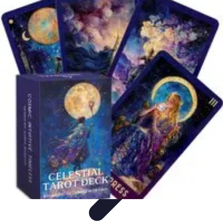
Zakupy Na Topie
Oferty
Porady Zakupowe
Porady zakupowe
Promocje
Trendy i
nowości
Zakupy Na Topie