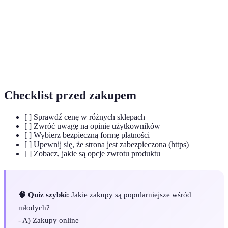
Porównywarka
Narzędzie internetowe umożliwiające
cenowa
porównanie ofert sklepu.
Bezpieczeństwo
Zestaw praktyk mających na celu ochronę
online
użytkowników sieci.
Checklist przed zakupem
[ ] Sprawdź cenę w różnych sklepach
[ ] Zwróć uwagę na opinie użytkowników
[ ] Wybierz bezpieczną formę płatności
[ ] Upewnij się, że strona jest zabezpieczona (https)
[ ] Zobacz, jakie są opcje zwrotu produktu
🧠 Quiz szybki:
Jakie zakupy są popularniejsze wśród
młodych?
- A) Zakupy online