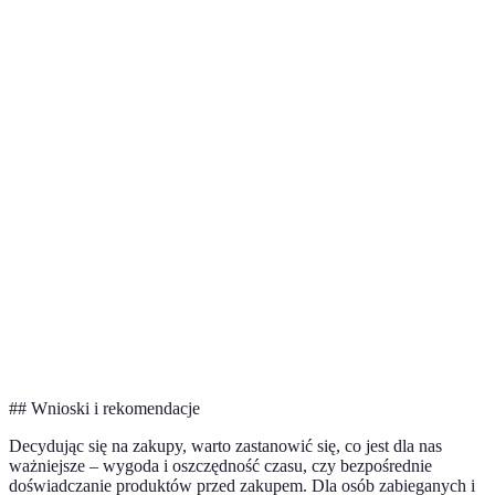
Wygodne,
Ograniczone do
Onlin
Wygoda
można robić o
godzin otwarcia
wygr
dowolnej porze
sklepu
Czas spędzony
Średnio 30
Onlin
Średnio 1-2 godziny
na zakupach
minut
wygr
Możliwość
Łatwe i
Onlin
Czasochłonne
porównywania
szybkie
wygr
Wysokie, jeśli
Trady
korzystasz z
Zależne od
Bezpieczeństwo
ma sw
zaufanych
lokalizacji i sytuacji
ryzyk
źródeł
## Wnioski i rekomendacje
Decydując się na zakupy, warto zastanowić się, co jest dla nas
ważniejsze – wygoda i oszczędność czasu, czy bezpośrednie
doświadczanie produktów przed zakupem. Dla osób zabieganych i