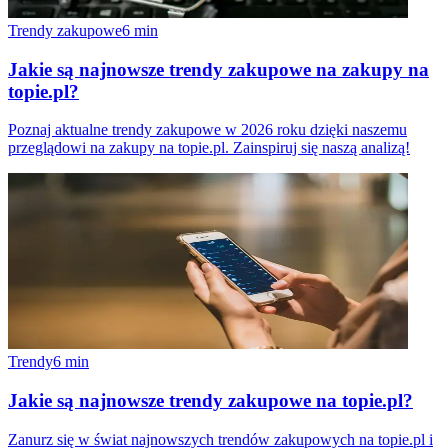
Trendy zakupowe
6
min
Jakie są najnowsze trendy zakupowe na zakupy na
topie.pl?
Poznaj aktualne trendy zakupowe w 2026 roku dzięki naszemu
przeglądowi na zakupy na topie.pl. Zainspiruj się naszą analizą!
Trendy
6
min
Jakie są najnowsze trendy zakupowe na topie.pl?
Zanurz się w świat najnowszych trendów zakupowych na topie.pl i