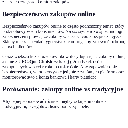
znacząco zwiększa komfort zakupów.
Bezpieczeństwo zakupów online
Bezpieczeństwo zakupów online to często podnoszony temat, który
budzi obawy wielu konsumentów. Na szczęście rozwój technologii
zabezpieczeń sprawia, że zakupy w sieci są coraz bezpieczniejsze.
Sklepy muszą spełniać rygorystyczne normy, aby zapewnić ochronę
danych klientów.
Coraz większa liczba użytkowników decyduje się na zakupy online,
a dane z
UFC-Que Choisir
wskazują, że odsetek osób
zakupujących w sieci z roku na rok rośnie. Aby zapewnić sobie
bezpieczeństwo, warto korzystać jedynie z zaufanych platform oraz
monitorować swoje konta bankowe i karty płatnicze.
Porównanie: zakupy online vs tradycyjne
Aby lepiej zobrazować różnice między zakupami online a
tradycyjnymi, przygotowaliśmy poniższą tabelę:
Kryterium
Zakupy online
Zakupy tradycyjne
Werd