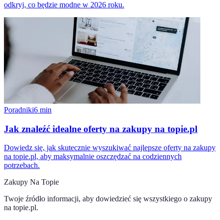
odkryj, co będzie modne w 2026 roku.
Poradniki
6
min
Jak znaleźć idealne oferty na zakupy na topie.pl
Dowiedz się, jak skutecznie wyszukiwać najlepsze oferty na zakupy
na topie.pl, aby maksymalnie oszczędzać na codziennych
potrzebach.
Zakupy Na Topie
Twoje źródło informacji, aby dowiedzieć się wszystkiego o
zakupy
na topie.pl
.