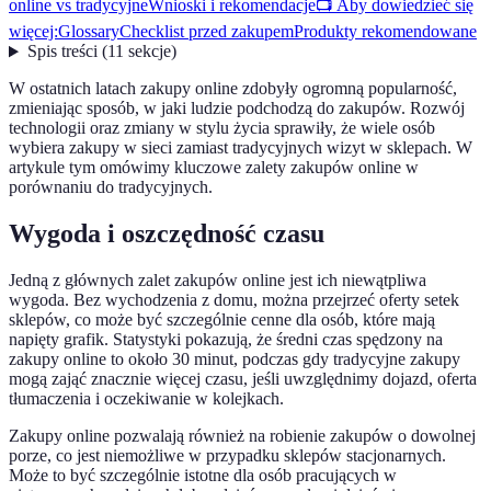
online vs tradycyjne
Wnioski i rekomendacje
📺 Aby dowiedzieć się
więcej:
Glossary
Checklist przed zakupem
Produkty rekomendowane
Spis treści
(
11
sekcje
)
W ostatnich latach zakupy online zdobyły ogromną popularność,
zmieniając sposób, w jaki ludzie podchodzą do zakupów. Rozwój
technologii oraz zmiany w stylu życia sprawiły, że wiele osób
wybiera zakupy w sieci zamiast tradycyjnych wizyt w sklepach. W
artykule tym omówimy kluczowe zalety zakupów online w
porównaniu do tradycyjnych.
Wygoda i oszczędność czasu
Jedną z głównych zalet zakupów online jest ich niewątpliwa
wygoda. Bez wychodzenia z domu, można przejrzeć oferty setek
sklepów, co może być szczególnie cenne dla osób, które mają
napięty grafik. Statystyki pokazują, że średni czas spędzony na
zakupy online to około 30 minut, podczas gdy tradycyjne zakupy
mogą zająć znacznie więcej czasu, jeśli uwzględnimy dojazd, oferta
tłumaczenia i oczekiwanie w kolejkach.
Zakupy online pozwalają również na robienie zakupów o dowolnej
porze, co jest niemożliwe w przypadku sklepów stacjonarnych.
Może to być szczególnie istotne dla osób pracujących w