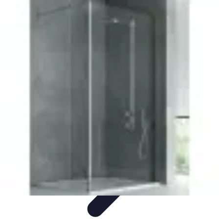
Zakupy Na Topie
Oferty
Porady Zakupowe
Porady zakupowe
Promocje
Trendy i
nowości
Zakupy Na Topie