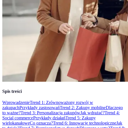
Spis treści
Wprowadzenie
Trend 1: Zrównoważony rozwój w
zakupach
Przykłady zastosowań
Trend 2: Zakupy mobilne
Dlaczego
to ważne?
Trend 3: Personalizacja zakupów
Jak wdrażać?
Trend 4:
Social commerce
Przykłady działań
Trend 5: Zakupy
wielokanałowe
Co oznacza?
Trend 6: Innowacje technologiczne
Jak