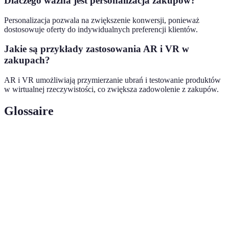
Dlaczego ważna jest personalizacja zakupów?
Personalizacja pozwala na zwiększenie konwersji, ponieważ
dostosowuje oferty do indywidualnych preferencji klientów.
Jakie są przykłady zastosowania AR i VR w
zakupach?
AR i VR umożliwiają przymierzanie ubrań i testowanie produktów
w wirtualnej rzeczywistości, co zwiększa zadowolenie z zakupów.
Glossaire
Term
Définition
Social
Proces sprzedawania produktów i usług za
commerce
pośrednictwem mediów społecznościowych.
Praktyki mające na celu ochronę środowiska
Zrównoważony
oraz zasobów naturalnych poprzez
rozwój
odpowiedzialną konsumpcję.