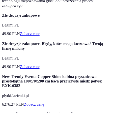
technologii rozpoznawania głosu do uproszczenia procesu
zakupowego.
Złe decyzje zakupowe
Legimi PL
49.90
PLN
Zobacz cenę
Złe decyzje zakupowe. Błędy, które mogą kosztować Twoją
firmę miliony
Legimi PL
49.90
PLN
Zobacz cenę
New Trendy Eventa Copper Shine kabina prysznicowa
prostokątna 100x70x200 cm lewa przejrzyste miedź połysk
EXK-6382
plytki-lazienki.pl
6276.27
PLN
Zobacz cenę