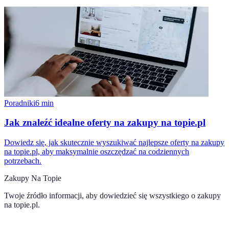
Poradniki
6
min
Jak znaleźć idealne oferty na zakupy na topie.pl
Dowiedz się, jak skutecznie wyszukiwać najlepsze oferty na zakupy
na topie.pl, aby maksymalnie oszczędzać na codziennych
potrzebach.
Zakupy Na Topie
Twoje źródło informacji, aby dowiedzieć się wszystkiego o
zakupy
na topie.pl
.