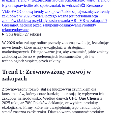
to działa?
Trend 7: Bezpieczeństwo danych
Dlaczego warto?
Trend 8:
Etyka i sprawiedliwość społeczna
Jak to wdrażać?
📺 Ressource
Vidéo
FAQ
Co to są trendy zakupowe?
Jakie są najważniejsze trendy
zakupowe w 2026 roku?
Dlaczego ważna jest personalizacja
zakupów?
Jakie są przykłady zastosowania AR i VR w zakupach?
Glossaire
Checklist przed zakupem
Podsumowanie
Produkty
rekomendowane
Spis treści
(
27
sekcje
)
W 2026 roku zakupy online przeszły znaczną ewolucję, kształtując
nowe trendy, które należy uwzględnić w strategiach
marketingowych. Dlatego ważne jest, aby zrozumieć, jakie zmiany
zachodzą zarówno w preferencjach konsumentów, jak i w
technologiach wspierających zakupy.
Trend 1: Zrównoważony rozwój w
zakupach
Zrównoważony rozwój stał się kluczowym czynnikiem dla
konsumentów, którzy coraz bardziej interesują się wpływem ich
zakupów na środowisko. Według danych
UFC-Que Choisir
z
2025 roku, aż 70% Polaków deklaruje, że wybiera produkty
ekologiczne. Firmy, które nie uwzględniają tego trendu, mogą
stracić znaczną część rynku. Dlatego warto promować produkty