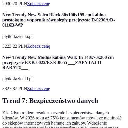
2930.20
PLN
Zobacz cenę
New Trendy New Soleo Black 80x100x195 cm kabina
prostokątna wspornik równoległy przejrzyste D-0230A/D-
0116B-WP
plytki-lazienki.pl
3223.22
PLN
Zobacz cenę
New Trendy New Modus kabina Walk-In 140x70x200 cm
przejrzyste EXK-0022/EXK-0055 ___ZAPYTAJ O
RABAT!!___
plytki-lazienki.pl
3327.87
PLN
Zobacz cenę
Trend 7: Bezpieczeństwo danych
Z każdym rokiem rośnie znaczenie bezpieczeństwa danych
klientów. W 2026 roku aż 75% konsumentów mówi, że nieufność
do sklepów internetowych hamuje ich zakupy. Wdrożenie