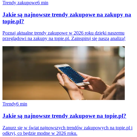
Trendy zakupowe
6
min
Jakie są najnowsze trendy zakupowe na zakupy na
topie.pl?
Poznaj aktualne trendy zakupowe w 2026 roku dzięki naszemu
przeglądowi na zakupy na topie.pl. Zainspiruj się naszą analizą!
Trendy
6
min
Jakie są najnowsze trendy zakupowe na topie.pl?
Zanurz się w świat najnowszych trendów zakupowych na topie.pl i
odkryj, co będzie modne w 2026 roku.