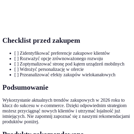
Proces dostosowywania oferty do
Personalizacja
indywidualnych potrzeb klientów, co zwiększa
ich zadowolenie.
Checklist przed zakupem
[ ] Zidentyfikować preferencje zakupowe klientów
[ ] Rozważyć opcje zrównoważonego rozwoju
[ ] Zoptymalizować stronę pod kątem urządzeń mobilnych
[ ] Wdrożyć personalizację w ofercie
[ ] Przeanalizować efekty zakupów wielokanałowych
Podsumowanie
Wykorzystanie aktualnych trendów zakupowych w 2026 roku to
klucz do sukcesu w e-commerce. Dzięki odpowiednim strategiom
możesz przyciągnąć nowych klientów i utrzymać lojalność już
istniejących. Nie zapomnij zapoznać się z naszymi rekomendacjami
produktów poniżej.