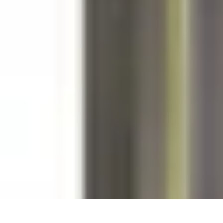
Zakupy Na Topie
Oferty
Porady Zakupowe
Porady zakupowe
Promocje
Trendy i nowośc
Zakupy Na Topie