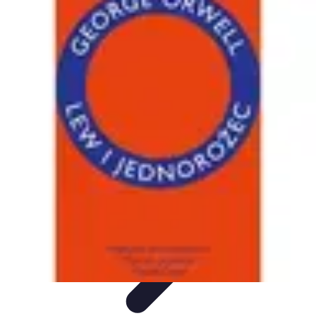
Zakupy Na Topie
Oferty
Porady Zakupowe
Porady zakupowe
Promocje
Trendy i
nowości
Zakupy Na Topie