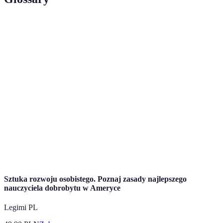
Terme
Définition
E-
Zakupy internetowe, które obejmują transakcje
commerce
przeprowadzane online.
User Experience (doświadczenie użytkownika) oraz
UX/UI
User Interface (interfejs użytkownika), kluczowe
elementy aplikacji.
Skaner
Funkcja, która umożliwia użytkownikowi
kodów
zeskanowanie kodu, aby uzyskać informacje o
kreskowych
produkcie oraz cenach.
Sztuka rozwoju osobistego. Poznaj zasady najlepszego
nauczyciela dobrobytu w Ameryce
Legimi PL