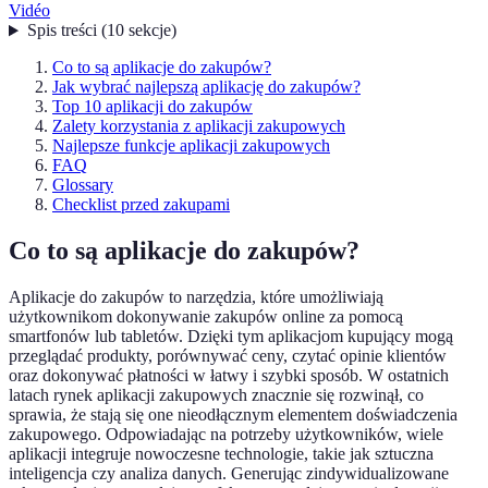
Vidéo
Spis treści
(
10
sekcje
)
Co to są aplikacje do zakupów?
Jak wybrać najlepszą aplikację do zakupów?
Top 10 aplikacji do zakupów
Zalety korzystania z aplikacji zakupowych
Najlepsze funkcje aplikacji zakupowych
FAQ
Glossary
Checklist przed zakupami
Co to są aplikacje do zakupów?
Aplikacje do zakupów to narzędzia, które umożliwiają
użytkownikom dokonywanie zakupów online za pomocą
smartfonów lub tabletów. Dzięki tym aplikacjom kupujący mogą
przeglądać produkty, porównywać ceny, czytać opinie klientów
oraz dokonywać płatności w łatwy i szybki sposób. W ostatnich
latach rynek aplikacji zakupowych znacznie się rozwinął, co
sprawia, że stają się one nieodłącznym elementem doświadczenia
zakupowego. Odpowiadając na potrzeby użytkowników, wiele
aplikacji integruje nowoczesne technologie, takie jak sztuczna
inteligencja czy analiza danych. Generując zindywidualizowane