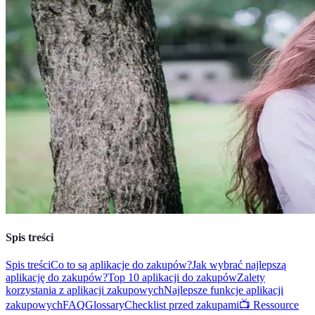
Spis treści
Spis treści
Co to są aplikacje do zakupów?
Jak wybrać najlepszą
aplikację do zakupów?
Top 10 aplikacji do zakupów
Zalety
korzystania z aplikacji zakupowych
Najlepsze funkcje aplikacji
zakupowych
FAQ
Glossary
Checklist przed zakupami
📺 Ressource