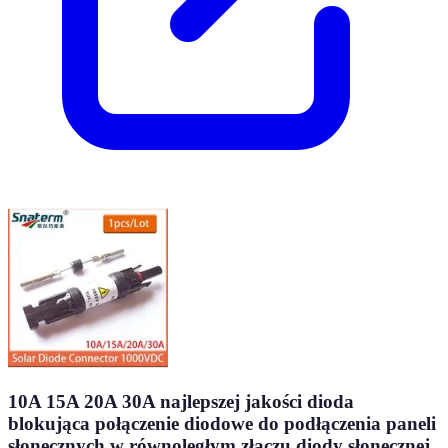
10A 15A 20A 30A najlepszej jakości dioda
blokująca połączenie diodowe do podłączenia paneli
słonecznych w równoległym złączu diody słonecznej