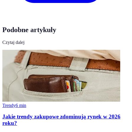
Podobne artykuły
Czytaj dalej
Trendy
6
min
Jakie trendy zakupowe zdominują rynek w 2026
roku?