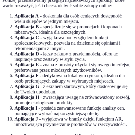
Poniżej przedstawiamy przegląd najciekawszych aplikacji, które
warto rozważyć, jeśli chcesz ułatwić sobie zakupy online:
Aplikacja A
- doskonała dla osób ceniących dostępność
wielu sklepów w jednym miejscu.
Aplikacja B
- specjalizuje się w promocjach i kuponach
rabatowych, idealna dla oszczędnych.
Aplikacja C
- wyjątkowa pod względem funkcji
społecznościowych, pozwala na dzielenie się opiniami i
rekomendacjami z innymi.
Aplikacja D
- łączy zakupy z przyjemnością, oferując
inspiracje oraz zestawy w stylu życia.
Aplikacja E
- znana z prostoty użycia i stylowego interfejsu,
preferowana przez młodszych użytkowników.
Aplikacja F
- dedykowana lokalnym rynkom, idealna dla
osób preferujących zakupy w wybranych miejscach.
Aplikacja G
- z ekranem startowym, który dostosowuje się
do Twoich upodobań.
Aplikacja H
- zwracająca uwagę na zrównoważony rozwój,
promuje ekologiczne produkty.
Aplikacja I
- posiada zaawansowane funkcje analizy cen,
pomagające wybrać najkorzystniejszą ofertę.
Aplikacja J
- wyjątkowa w branży dzięki funkcjom AR,
umożliwiająca przymierzanie produktów w rzeczywistości.