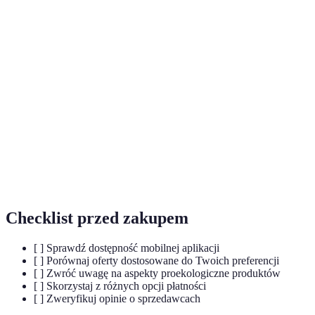
Terme
Definicja
Zakupy
Proces robienia zakupów przez urządzenia
mobilne
mobilne, takie jak smartfony.
Social
Handel odbywający się głównie na platformach
commerce
społecznościowych.
Dostosowanie oferty do indywidualnych potrzeb
Personalizacja
i preferencji klientów.
Checklist przed zakupem
[ ] Sprawdź dostępność mobilnej aplikacji
[ ] Porównaj oferty dostosowane do Twoich preferencji
[ ] Zwróć uwagę na aspekty proekologiczne produktów
[ ] Skorzystaj z różnych opcji płatności
[ ] Zweryfikuj opinie o sprzedawcach