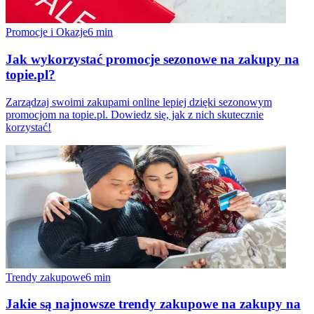
Promocje i Okazje
6
min
Jak wykorzystać promocje sezonowe na zakupy na
topie.pl?
Zarządzaj swoimi zakupami online lepiej dzięki sezonowym
promocjom na topie.pl. Dowiedz się, jak z nich skutecznie
korzystać!
Trendy zakupowe
6
min
Jakie są najnowsze trendy zakupowe na zakupy na