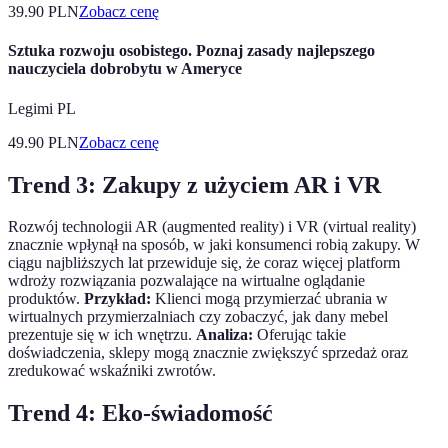
39.90
PLN
Zobacz cenę
Sztuka rozwoju osobistego. Poznaj zasady najlepszego
nauczyciela dobrobytu w Ameryce
Legimi PL
49.90
PLN
Zobacz cenę
Trend 3: Zakupy z użyciem AR i VR
Rozwój technologii AR (augmented reality) i VR (virtual reality)
znacznie wpłynął na sposób, w jaki konsumenci robią zakupy. W
ciągu najbliższych lat przewiduje się, że coraz więcej platform
wdroży rozwiązania pozwalające na wirtualne oglądanie
produktów.
Przykład:
Klienci mogą przymierzać ubrania w
wirtualnych przymierzalniach czy zobaczyć, jak dany mebel
prezentuje się w ich wnętrzu.
Analiza:
Oferując takie
doświadczenia, sklepy mogą znacznie zwiększyć sprzedaż oraz
zredukować wskaźniki zwrotów.
Trend 4: Eko-świadomość