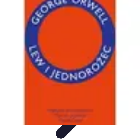
Zakupy Na Topie
Oferty
Porady Zakupowe
Porady zakupowe
Promocje
Trendy i
nowości
Zakupy Na Topie