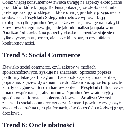
Coraz więcej konsumentów zwraca uwagę na aspekty ekologiczne
produktów, które kupują. Badania pokazują, że około 60% ludzi
preferuje zakupy w sklepach, które oferują produkty przyjazne dla
środowiska.
Przykład:
Sklepy internetowe wprowadzają
ekologiczną linię produktów, a także zwracają uwagę na praktyki
zrównoważonego rozwoju, takie jak minimalizacja opakowań.
Analiza:
Odpowiedź na potrzeby eko-konsumentów staje się nie
tylko etycznym wyborem, ale także kluczowym czynnikiem
konkurencyjności.
Trend 5: Social Commerce
Zjawisko social commerce, czyli zakupy w mediach
społecznościowych, zyskuje na znaczeniu. Sprzedaż poprzez
platformy takie jak Instagram i Facebook staje się coraz bardziej
popularna, z przewidywaniami, że do 2026 roku, sprzedaż przez te
kanały osiągnie wartość miliardów złotych.
Przykład:
Influencerzy
i marki współpracują, aby promować produktów w atrakcyjny
sposób na platformach społecznościowych.
Analiza:
Wzrost
znaczenia social commerce oznacza, że marki powinny zwiększyć
swoją obecność na tych platformach, aby dotrzeć do młodszej grupy
docelowej.
Trend 6: Opcje płatności