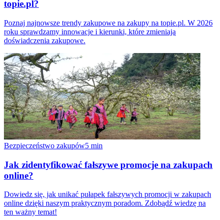
topie.pl?
Poznaj najnowsze trendy zakupowe na zakupy na topie.pl. W 2026
roku sprawdzamy innowacje i kierunki, które zmieniają
doświadczenia zakupowe.
Bezpieczeństwo zakupów
5
min
Jak zidentyfikować fałszywe promocje na zakupach
online?
Dowiedz się, jak unikać pułapek fałszywych promocji w zakupach
online dzięki naszym praktycznym poradom. Zdobądź wiedzę na
ten ważny temat!