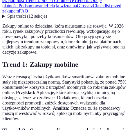
świadomość
Trend 5: Social Commerce
Trend 6: Opcje
płatności
Podsumowanie
Lekcja wizualna
Glossarz
Checklist przed
zakupem
FAQ
Spis treści
(
12
sekcje
)
Zakupy online to dziedzina, która nieustannie się rozwija. W 2026
roku, rynek zakupowy przechodzi rewolucję, wzbogacając się o
nowe nawyki i potrzeby konsumentów. Oto przyjrzymy się
najlepszym trendom zakupowym, które dominują na platformach,
takich jak zakupy na topie.pl, oraz omówimy, jak wpływają one na
decyzje zakupowe.
Trend 1: Zakupy mobilne
Wraz z rosnącą liczba użytkowników smartfonów, zakupy mobilne
stały się niezaprzeczalną normą. Statystyki pokazują, że ponad 75%
konsumentów korzysta z urządzeń mobilnych do robienia zakupów
online.
Przykład:
Aplikacje, które oferują szybką i intuicyjną
obsługę są teraz w czołówce. Dodatkowo, klienci oczekują
dostępności promocji i zniżek dostępnych wyłącznie dla
użytkowników mobilnych.
Analiza:
Oznacza to, że sprzedawcy
muszą inwestować w rozwój aplikacji mobilnych, aby przyciągnąć
klientów.