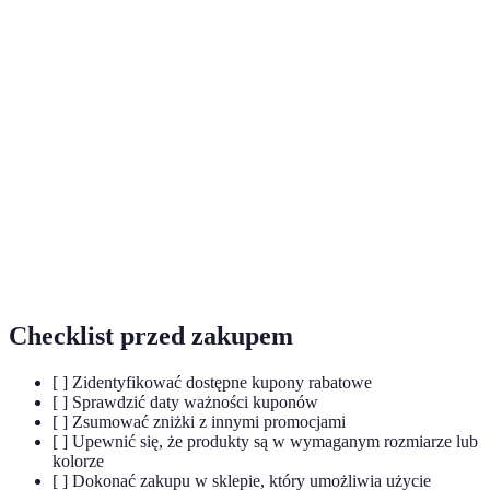
Terma
Definicja
Kupony
Karty, które oferują zniżki na zakupy w
rabatowe
określonych sklepach lub na określone produkty.
Proces stałego korzystania z ofert rabatowych w
Osiedlanie
celu maksymalizacji oszczędności.
Zniżka
Obniżenie ceny wyrażone jako procent od ceny
procentowa
oryginalnej.
Checklist przed zakupem
[ ] Zidentyfikować dostępne kupony rabatowe
[ ] Sprawdzić daty ważności kuponów
[ ] Zsumować zniżki z innymi promocjami
[ ] Upewnić się, że produkty są w wymaganym rozmiarze lub
kolorze
[ ] Dokonać zakupu w sklepie, który umożliwia użycie