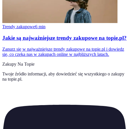
Trendy zakupowe
6
min
Jakie są najważniejsze trendy zakupowe na topie.pl?
Zanurz się w najważniejsze trendy zakupowe na topie.pl i dowiedz
się, co czeka nas w zakupach online w najbliższych latach.
Zakupy Na Topie
Twoje źródło informacji, aby dowiedzieć się wszystkiego o
zakupy
na topie.pl
.