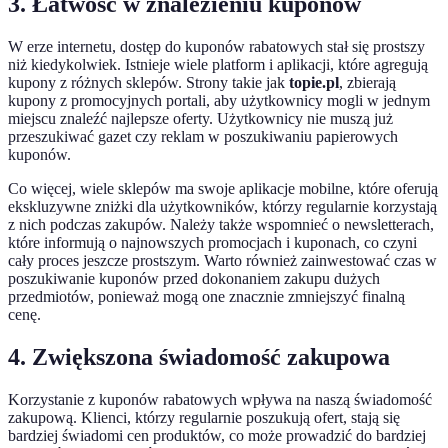
3. Łatwość w znalezieniu kuponów
W erze internetu, dostęp do kuponów rabatowych stał się prostszy
niż kiedykolwiek. Istnieje wiele platform i aplikacji, które agregują
kupony z różnych sklepów. Strony takie jak
topie.pl
, zbierają
kupony z promocyjnych portali, aby użytkownicy mogli w jednym
miejscu znaleźć najlepsze oferty. Użytkownicy nie muszą już
przeszukiwać gazet czy reklam w poszukiwaniu papierowych
kuponów.
Co więcej, wiele sklepów ma swoje aplikacje mobilne, które oferują
ekskluzywne zniżki dla użytkowników, którzy regularnie korzystają
z nich podczas zakupów. Należy także wspomnieć o newsletterach,
które informują o najnowszych promocjach i kuponach, co czyni
cały proces jeszcze prostszym. Warto również zainwestować czas w
poszukiwanie kuponów przed dokonaniem zakupu dużych
przedmiotów, ponieważ mogą one znacznie zmniejszyć finalną
cenę.
4. Zwiększona świadomość zakupowa
Korzystanie z kuponów rabatowych wpływa na naszą świadomość
zakupową. Klienci, którzy regularnie poszukują ofert, stają się
bardziej świadomi cen produktów, co może prowadzić do bardziej