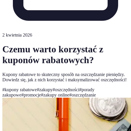
2 kwietnia 2026
Czemu warto korzystać z
kuponów rabatowych?
Kupony rabatowe to skuteczny sposób na oszczędzanie pieniędzy.
Dowiedz się, jak z nich korzystać i maksymalizować oszczędności!
#
kupony rabatowe
#
zakupy
#
oszczędności
#
porady
zakupowe
#
promocje
#
zakupy online
#
oszczędzanie