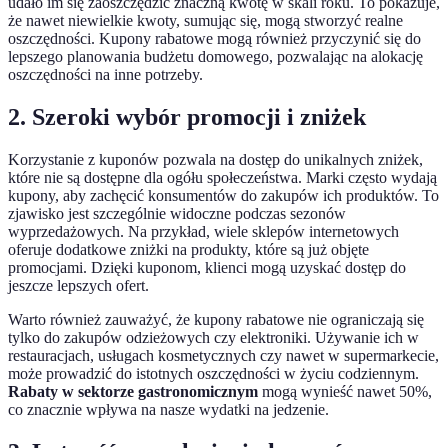
udało im się zaoszczędzić znaczną kwotę w skali roku. To pokazuje,
że nawet niewielkie kwoty, sumując się, mogą stworzyć realne
oszczędności. Kupony rabatowe mogą również przyczynić się do
lepszego planowania budżetu domowego, pozwalając na alokację
oszczędności na inne potrzeby.
2. Szeroki wybór promocji i zniżek
Korzystanie z kuponów pozwala na dostęp do unikalnych zniżek,
które nie są dostępne dla ogółu społeczeństwa. Marki często wydają
kupony, aby zachęcić konsumentów do zakupów ich produktów. To
zjawisko jest szczególnie widoczne podczas sezonów
wyprzedażowych. Na przykład, wiele sklepów internetowych
oferuje dodatkowe zniżki na produkty, które są już objęte
promocjami. Dzięki kuponom, klienci mogą uzyskać dostęp do
jeszcze lepszych ofert.
Warto również zauważyć, że kupony rabatowe nie ograniczają się
tylko do zakupów odzieżowych czy elektroniki. Używanie ich w
restauracjach, usługach kosmetycznych czy nawet w supermarkecie,
może prowadzić do istotnych oszczędności w życiu codziennym.
Rabaty w sektorze gastronomicznym
mogą wynieść nawet 50%,
co znacznie wpływa na nasze wydatki na jedzenie.