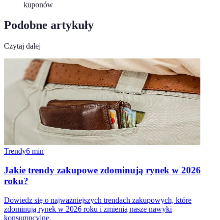
kuponów
Podobne artykuły
Czytaj dalej
Trendy
6
min
Jakie trendy zakupowe zdominują rynek w 2026
roku?
Dowiedz się o najważniejszych trendach zakupowych, które
zdominują rynek w 2026 roku i zmienią nasze nawyki
konsumpcyjne.