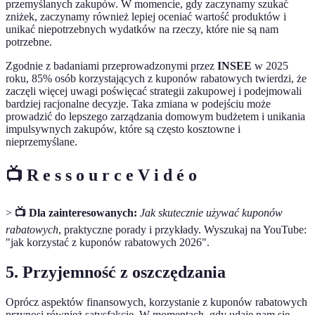
przemyślanych zakupów. W momencie, gdy zaczynamy szukać
zniżek, zaczynamy również lepiej oceniać wartość produktów i
unikać niepotrzebnych wydatków na rzeczy, które nie są nam
potrzebne.
Zgodnie z badaniami przeprowadzonymi przez
INSEE
w 2025
roku, 85% osób korzystających z kuponów rabatowych twierdzi, że
zaczęli więcej uwagi poświęcać strategii zakupowej i podejmowali
bardziej racjonalne decyzje. Taka zmiana w podejściu może
prowadzić do lepszego zarządzania domowym budżetem i unikania
impulsywnych zakupów, które są często kosztowne i
nieprzemyślane.
📺 R e s s o u r c e V i d é o
>
📺 Dla zainteresowanych:
Jak skutecznie używać kuponów
rabatowych
, praktyczne porady i przykłady. Wyszukaj na YouTube:
"jak korzystać z kuponów rabatowych 2026".
5. Przyjemność z oszczędzania
Oprócz aspektów finansowych, korzystanie z kuponów rabatowych
przynosi również satysfakcję. W momentach, gdy udaje nam się