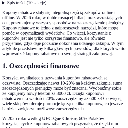
Spis treści
(
10
sekcje
)
Kupony rabatowe stały się integralną częścią zakupów online i
offline. W 2026 roku, w dobie rosnącej inflacji oraz wzrastających
cen, poszukujemy wszyscy sposobów na zaoszczędzenie pieniędzy.
Kupony rabatowe to jedno z najprostszych narzędzi, które mogą
pomóc w optymalizacji wydatków. Co więcej, korzystanie z
kuponów jest nie tylko korzystne finansowo, ale również
przyjemne, gdyż daje poczucie dokonania udanego zakupu. W tym
artykule przedstawimy kilka głównych powodów, dla których warto
wprowadzić kupony rabatowe do swojej strategii zakupowej.
1. Oszczędności finansowe
Korzyści wynikające z używania kuponów rabatowych są
oczywiste. Oszczędzając nawet 10-20% na każdym zakupie, suma
zaoszczędzonych pieniędzy może być znaczna. Wyobraźmy sobie,
że kupujemy nowy telefon za 3000 zł. Dzięki kuponowi
rabatowemu o wartości 20%, zaoszczędzimy aż 600 zł! Co więcej,
wiele sklepów oferuje promocje łączące kilka kuponów, co jeszcze
bardziej zwiększa możliwość zaoszczędzenia.
W 2025 roku według
UFC-Que Choisir
, 60% Polaków
korzystających z kuponów rabatowych przyznało, że dzięki nim