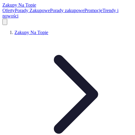
Zakupy Na Topie
Oferty
Porady Zakupowe
Porady zakupowe
Promocje
Trendy i
nowości
Zakupy Na Topie