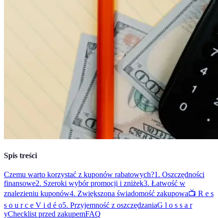
Spis treści
Czemu warto korzystać z kuponów rabatowych?
1. Oszczędności
finansowe
2. Szeroki wybór promocji i zniżek
3. Łatwość w
znalezieniu kuponów
4. Zwiększona świadomość zakupowa
📺 R e s
s o u r c e V i d é o
5. Przyjemność z oszczędzania
G l o s s a r
y
Checklist przed zakupem
FAQ