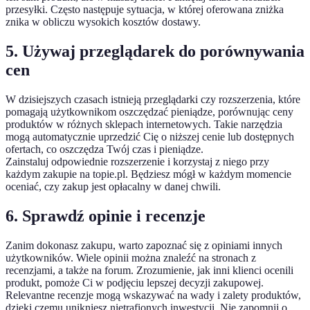
przesyłki. Często następuje sytuacja, w której oferowana zniżka
znika w obliczu wysokich kosztów dostawy.
5. Używaj przeglądarek do porównywania
cen
W dzisiejszych czasach istnieją przeglądarki czy rozszerzenia, które
pomagają użytkownikom oszczędzać pieniądze, porównując ceny
produktów w różnych sklepach internetowych. Takie narzędzia
mogą automatycznie uprzedzić Cię o niższej cenie lub dostępnych
ofertach, co oszczędza Twój czas i pieniądze.
Zainstaluj odpowiednie rozszerzenie i korzystaj z niego przy
każdym zakupie na topie.pl. Będziesz mógł w każdym momencie
oceniać, czy zakup jest opłacalny w danej chwili.
6. Sprawdź opinie i recenzje
Zanim dokonasz zakupu, warto zapoznać się z opiniami innych
użytkowników. Wiele opinii można znaleźć na stronach z
recenzjami, a także na forum. Zrozumienie, jak inni klienci ocenili
produkt, pomoże Ci w podjęciu lepszej decyzji zakupowej.
Relevantne recenzje mogą wskazywać na wady i zalety produktów,
dzięki czemu unikniesz nietrafionych inwestycji. Nie zapomnij o