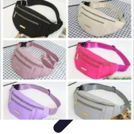
Zakupy Na Topie
Oferty
Porady Zakupowe
Porady zakupowe
Promocje
Trendy i
nowości
Zakupy Na Topie