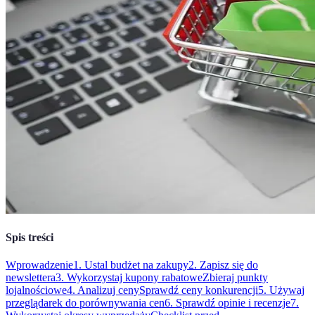
Spis treści
Wprowadzenie
1. Ustal budżet na zakupy
2. Zapisz się do
newslettera
3. Wykorzystaj kupony rabatowe
Zbieraj punkty
lojalnościowe
4. Analizuj ceny
Sprawdź ceny konkurencji
5. Używaj
przeglądarek do porównywania cen
6. Sprawdź opinie i recenzje
7.