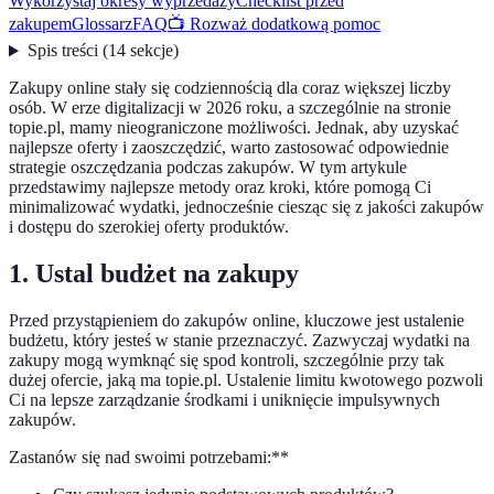
Wykorzystaj okresy wyprzedaży
Checklist przed
zakupem
Glossarz
FAQ
📺 Rozważ dodatkową pomoc
Spis treści
(
14
sekcje
)
Zakupy online stały się codziennością dla coraz większej liczby
osób. W erze digitalizacji w 2026 roku, a szczególnie na stronie
topie.pl, mamy nieograniczone możliwości. Jednak, aby uzyskać
najlepsze oferty i zaoszczędzić, warto zastosować odpowiednie
strategie oszczędzania podczas zakupów. W tym artykule
przedstawimy najlepsze metody oraz kroki, które pomogą Ci
minimalizować wydatki, jednocześnie ciesząc się z jakości zakupów
i dostępu do szerokiej oferty produktów.
1. Ustal budżet na zakupy
Przed przystąpieniem do zakupów online, kluczowe jest ustalenie
budżetu, który jesteś w stanie przeznaczyć. Zazwyczaj wydatki na
zakupy mogą wymknąć się spod kontroli, szczególnie przy tak
dużej ofercie, jaką ma topie.pl. Ustalenie limitu kwotowego pozwoli
Ci na lepsze zarządzanie środkami i uniknięcie impulsywnych
zakupów.
Zastanów się nad swoimi potrzebami:**