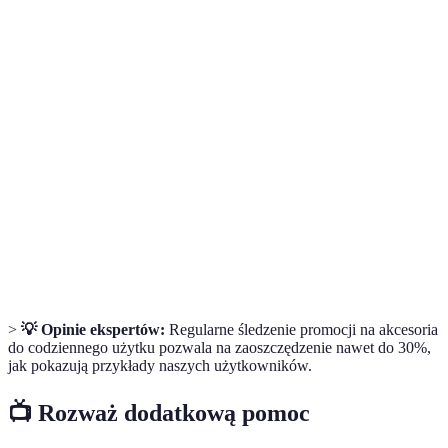
Terme
Definicja
Proces, dzięki któremu możemy zmniejszać
Oszczędzanie
nasze wydatki.
Kupony
Kody, które pozwalają na uzyskanie zniżek
rabatowe
podczas zakupów online.
Programy
Schematy nagradzające klientów za częstsze
lojalnościowe
zakupy.
>
💡 Opinie ekspertów:
Regularne śledzenie promocji na akcesoria
do codziennego użytku pozwala na zaoszczędzenie nawet do 30%,
jak pokazują przykłady naszych użytkowników.
📺 Rozważ dodatkową pomoc