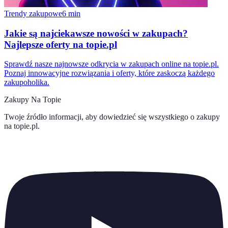
Trendy zakupowe
6
min
Jakie są najciekawsze nowości w zakupach?
Najlepsze oferty na topie.pl
Sprawdź nasze najnowsze odkrycia w zakupach online na topie.pl.
Poznaj innowacyjne rozwiązania i oferty, które zaskoczą każdego
zakupoholika.
Zakupy Na Topie
Twoje źródło informacji, aby dowiedzieć się wszystkiego o
zakupy
na topie.pl
.