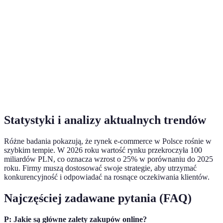
Zaku
Dostosowanie
Ograniczone
Spersonalizowane
onlin
Zaku
Asortyment
Ograniczony
Ogromny
onlin
Zaku
Koszt
Często wyższe
Często niższe
onlin
Statystyki i analizy aktualnych trendów
Różne badania pokazują, że rynek e-commerce w Polsce rośnie w
szybkim tempie. W 2026 roku wartość rynku przekroczyła 100
miliardów PLN, co oznacza wzrost o 25% w porównaniu do 2025
roku. Firmy muszą dostosować swoje strategie, aby utrzymać
konkurencyjność i odpowiadać na rosnące oczekiwania klientów.
Najczęściej zadawane pytania (FAQ)
P: Jakie są główne zalety zakupów online?