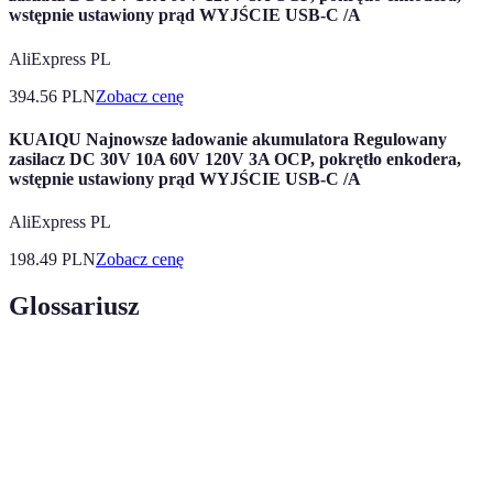
wstępnie ustawiony prąd WYJŚCIE USB-C /A
AliExpress PL
394.56
PLN
Zobacz cenę
KUAIQU Najnowsze ładowanie akumulatora Regulowany
zasilacz DC 30V 10A 60V 120V 3A OCP, pokrętło enkodera,
wstępnie ustawiony prąd WYJŚCIE USB-C /A
AliExpress PL
198.49
PLN
Zobacz cenę
Glossariusz
Terme
Définition
Handel elektroniczny poprzez platformy
E-commerce
internetowe.