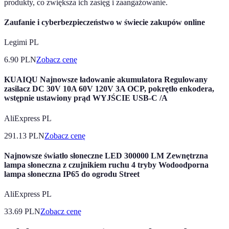
produkty, co zwiększa ich zasięg i zaangażowanie.
Zaufanie i cyberbezpieczeństwo w świecie zakupów online
Legimi PL
6.90
PLN
Zobacz cenę
KUAIQU Najnowsze ładowanie akumulatora Regulowany
zasilacz DC 30V 10A 60V 120V 3A OCP, pokrętło enkodera,
wstępnie ustawiony prąd WYJŚCIE USB-C /A
AliExpress PL
291.13
PLN
Zobacz cenę
Najnowsze światło słoneczne LED 300000 LM Zewnętrzna
lampa słoneczna z czujnikiem ruchu 4 tryby Wodoodporna
lampa słoneczna IP65 do ogrodu Street
AliExpress PL
33.69
PLN
Zobacz cenę