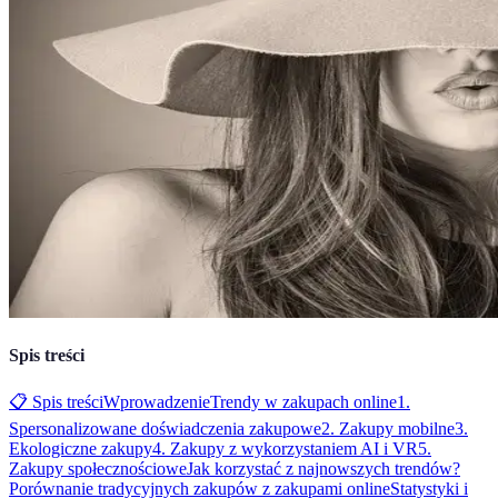
Spis treści
📋 Spis treści
Wprowadzenie
Trendy w zakupach online
1.
Spersonalizowane doświadczenia zakupowe
2. Zakupy mobilne
3.
Ekologiczne zakupy
4. Zakupy z wykorzystaniem AI i VR
5.
Zakupy społecznościowe
Jak korzystać z najnowszych trendów?
Porównanie tradycyjnych zakupów z zakupami online
Statystyki i