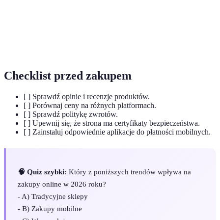
Dostosowywanie doświadczeń zakupowych do
Personalizacja
indywidualnych preferencji klienta.
Social
Sprzedaż produktów za pośrednictwem platform
commerce
społecznościowych.
Checklist przed zakupem
[ ] Sprawdź opinie i recenzje produktów.
[ ] Porównaj ceny na różnych platformach.
[ ] Sprawdź politykę zwrotów.
[ ] Upewnij się, że strona ma certyfikaty bezpieczeństwa.
[ ] Zainstaluj odpowiednie aplikacje do płatności mobilnych.
🧠 Quiz szybki:
Który z poniższych trendów wpływa na
zakupy online w 2026 roku?
- A) Tradycyjne sklepy
- B) Zakupy mobilne