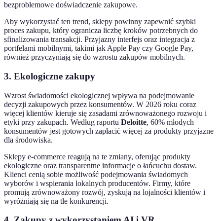
bezproblemowe doświadczenie zakupowe.
Aby wykorzystać ten trend, sklepy powinny zapewnić szybki
proces zakupu, który ogranicza liczbę kroków potrzebnych do
sfinalizowania transakcji. Przyjazny interfejs oraz integracja z
portfelami mobilnymi, takimi jak Apple Pay czy Google Pay,
również przyczyniają się do wzrostu zakupów mobilnych.
3. Ekologiczne zakupy
Wzrost świadomości ekologicznej wpływa na podejmowanie
decyzji zakupowych przez konsumentów. W 2026 roku coraz
więcej klientów kieruje się zasadami zrównoważonego rozwoju i
etyki przy zakupach. Według raportu
Deloitte
, 60% młodych
konsumentów jest gotowych zapłacić więcej za produkty przyjazne
dla środowiska.
Sklepy e-commerce reagują na te zmiany, oferując produkty
ekologiczne oraz transparentne informacje o łańcuchu dostaw.
Klienci cenią sobie możliwość podejmowania świadomych
wyborów i wspierania lokalnych producentów. Firmy, które
promują zrównoważony rozwój, zyskują na lojalności klientów i
wyróżniają się na tle konkurencji.
4. Zakupy z wykorzystaniem AI i VR