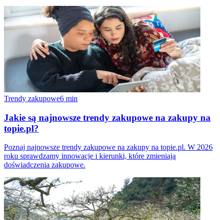
Trendy zakupowe
6
min
Jakie są najnowsze trendy zakupowe na zakupy na
topie.pl?
Poznaj najnowsze trendy zakupowe na zakupy na topie.pl. W 2026
roku sprawdzamy innowacje i kierunki, które zmieniają
doświadczenia zakupowe.