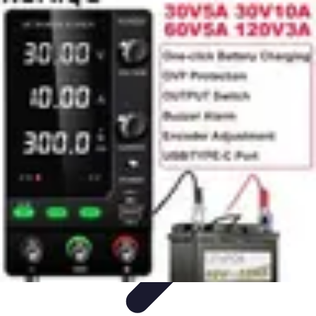
Zakupy Na Topie
Oferty
Porady Zakupowe
Porady zakupowe
Promocje
Trendy i
nowości
Zakupy Na Topie