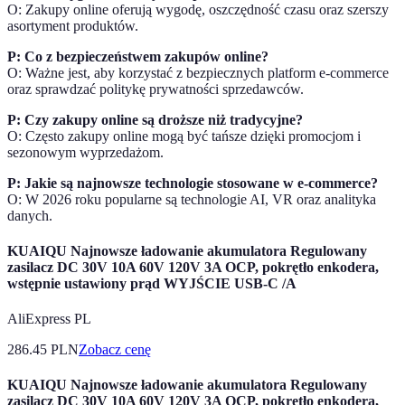
O: Zakupy online oferują wygodę, oszczędność czasu oraz szerszy
asortyment produktów.
P: Co z bezpieczeństwem zakupów online?
O: Ważne jest, aby korzystać z bezpiecznych platform e-commerce
oraz sprawdzać politykę prywatności sprzedawców.
P: Czy zakupy online są droższe niż tradycyjne?
O: Często zakupy online mogą być tańsze dzięki promocjom i
sezonowym wyprzedażom.
P: Jakie są najnowsze technologie stosowane w e-commerce?
O: W 2026 roku popularne są technologie AI, VR oraz analityka
danych.
KUAIQU Najnowsze ładowanie akumulatora Regulowany
zasilacz DC 30V 10A 60V 120V 3A OCP, pokrętło enkodera,
wstępnie ustawiony prąd WYJŚCIE USB-C /A
AliExpress PL
286.45
PLN
Zobacz cenę
KUAIQU Najnowsze ładowanie akumulatora Regulowany
zasilacz DC 30V 10A 60V 120V 3A OCP, pokrętło enkodera,