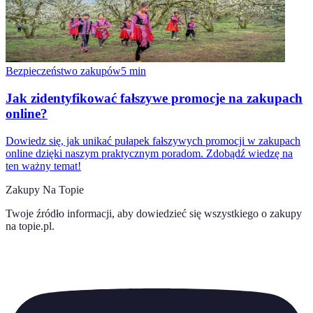
Bezpieczeństwo zakupów
5
min
Jak zidentyfikować fałszywe promocje na zakupach
online?
Dowiedz się, jak unikać pułapek fałszywych promocji w zakupach
online dzięki naszym praktycznym poradom. Zdobądź wiedzę na
ten ważny temat!
Zakupy Na Topie
Twoje źródło informacji, aby dowiedzieć się wszystkiego o
zakupy
na topie.pl
.