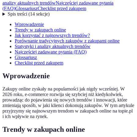
analizy aktualnych trendów
Najczęściej zadawane pytania
(FAQ)
Glossariusz
Checklist przed zakupem
Spis treści
(
14
sekcje
)
Wprowadzenie
Trendy w zakupach online
Jak korzystać z najnowszych trendów?
Porównanie tradycyjnych zakupów z zakupami online
Statystyki i analizy aktualnych trendów
Najczęściej zadawane pytania (FAQ)
Glossariusz
Checklist przed zakupem
Wprowadzenie
Zakupy online zyskały na popularności jak nigdy wcześniej. W
2026 roku, e-commerce rozwija się szybciej niż kiedykolwiek,
prowadząc do pojawienia się nowych trendów i innowacji, które
zmieniają sposób, w jaki klienci dokonują zakupów. W tym artykule
przyjrzymy się najnowszym trendom w zakupach online na topie.pl
i ich wpływie na rynek.
Trendy w zakupach online