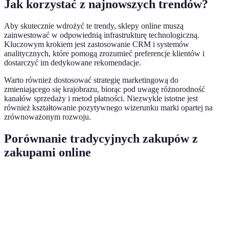
Jak korzystać z najnowszych trendów?
Aby skutecznie wdrożyć te trendy, sklepy online muszą
zainwestować w odpowiednią infrastrukturę technologiczną.
Kluczowym krokiem jest zastosowanie CRM i systemów
analitycznych, które pomogą zrozumieć preferencje klientów i
dostarczyć im dedykowane rekomendacje.
Warto również dostosować strategię marketingową do
zmieniającego się krajobrazu, biorąc pod uwagę różnorodność
kanałów sprzedaży i metod płatności. Niezwykle istotne jest
również kształtowanie pozytywnego wizerunku marki opartej na
zrównoważonym rozwoju.
Porównanie tradycyjnych zakupów z
zakupami online
Kryterium
Zakupy tradycyjne
Zakupy online
Zwyc
Zaku
Wygoda
Czasochłonne
Szybkie
onlin