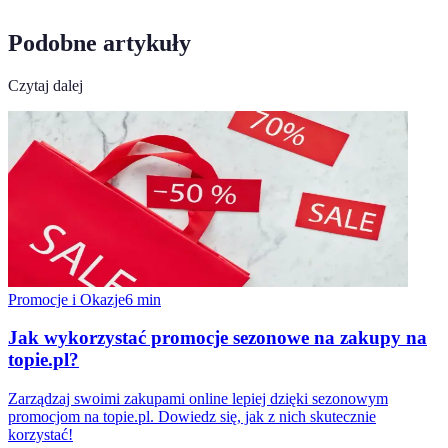
Podobne artykuły
Czytaj dalej
Promocje i Okazje
6
min
Jak wykorzystać promocje sezonowe na zakupy na
topie.pl?
Zarządzaj swoimi zakupami online lepiej dzięki sezonowym
promocjom na topie.pl. Dowiedz się, jak z nich skutecznie
korzystać!