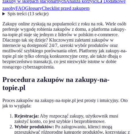
zakupy w sklepach stacjonarnych
Analiza korzyści
📺 Dodatkowe
zasoby
FAQ
Glossary
Checklist przed zakupem
Spis treści
(
13
sekcje
)
Zakupy online zyskują na popularności z roku na rok. Wiele osób
preferuje wygodę robienia zakupów z domu, a platforma zakupy-
na-topie.pl staje się jednym z liderów w polskim e-commerce.
Dlaczego tak się dzieje? Kluczowymi zaletami zakupów w
internecie są dostępność 24/7, szeroki wybór produktów oraz
możliwość szybkiego porównania ofert. Platformy jak zakupy-na-
topie.pl nie tylko oferują konkurencyjne ceny, ale także dbają o
bezpieczeństwo transakcji, co jest niezwykle istotne w dobie
rosnącego cyberzagrożenia.
Procedura zakupów na zakupy-na-
topie.pl
Proces zakupów na zakupy-na-topie.pl jest prosty i intuicyjny. Oto
jak to wygląda:
Rejestracja:
Aby rozpocząć zakupy, użytkownik musi
założyć konto, co jest szybkie i bezproblemowe.
Wybór produktów:
Po zalogowaniu, klienci mogą
przeszukiwać różnorodne kategorie produktów, korzystając z