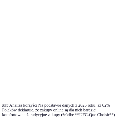
Zakupy
Asortyment
Bardzo szeroki
Ograniczony
online
wygrywa
Zakupy
Czas
Krótszy (24/7)
Dłuższy
online
zakupu
wygrywa
Zakupy
Łatwość
Prosta i szybka
Czasochłonna
online
porównania
wygrywa
Zakupy
Ceny
Często niższe
Zwykle wyższe
online
wygrywa
### Analiza korzyści Na podstawie danych z 2025 roku, aż 62%
Polaków deklaruje, że zakupy online są dla nich bardziej
komfortowe niż tradycyjne zakupy (źródło: **UFC-Que Choisir**).