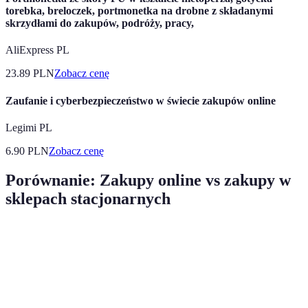
torebka, breloczek, portmonetka na drobne z składanymi
skrzydłami do zakupów, podróży, pracy,
AliExpress PL
23.89
PLN
Zobacz cenę
Zaufanie i cyberbezpieczeństwo w świecie zakupów online
Legimi PL
6.90
PLN
Zobacz cenę
Porównanie: Zakupy online vs zakupy w
sklepach stacjonarnych
Kryterium
Zakupy online
Zakupy stacjonarne
Werdyk
Zakupy
Wygoda
Wysoka
Niska
online
wygrywa