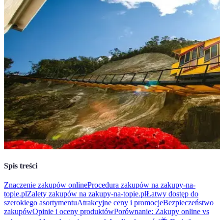
Spis treści
Znaczenie zakupów online
Procedura zakupów na zakupy-na-
topie.pl
Zalety zakupów na zakupy-na-topie.pl
Łatwy dostęp do
szerokiego asortymentu
Atrakcyjne ceny i promocje
Bezpieczeństwo
zakupów
Opinie i oceny produktów
Porównanie: Zakupy online vs