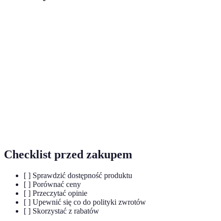
Terme
Définition
Sektor handlu prowadzonego przez
E-commerce
internet.
Zestaw praktyk zapewniających ochronę
Cyberbezpieczeństwo
danych w sieci.
Towary, które są promowane i
Produkty afiliowane
sprzedawane przez partnerów.
Checklist przed zakupem
[ ] Sprawdzić dostępność produktu
[ ] Porównać ceny
[ ] Przeczytać opinie
[ ] Upewnić się co do polityki zwrotów
[ ] Skorzystać z rabatów