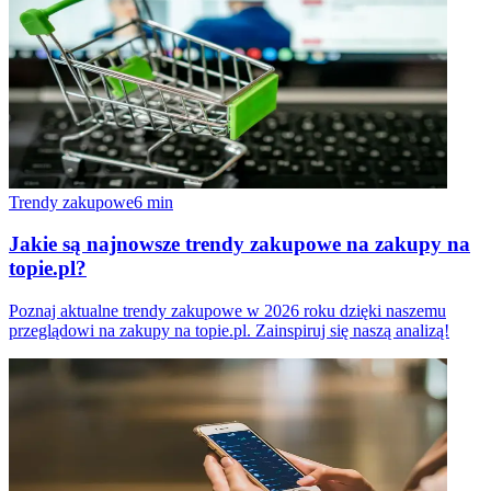
Trendy zakupowe
6
min
Jakie są najnowsze trendy zakupowe na zakupy na
topie.pl?
Poznaj aktualne trendy zakupowe w 2026 roku dzięki naszemu
przeglądowi na zakupy na topie.pl. Zainspiruj się naszą analizą!