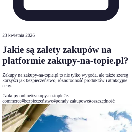
23 kwietnia 2026
Jakie są zalety zakupów na
platformie zakupy-na-topie.pl?
Zakupy na zakupy-na-topie.pl to nie tylko wygoda, ale także szereg
korzyści jak bezpieczeństwo, różnorodność produktów i atrakcyjne
ceny.
#
zakupy online
#
zakupy-na-topie
#
e-
commerce
#
bezpieczeństwo
#
porady zakupowe
#
oszczędność