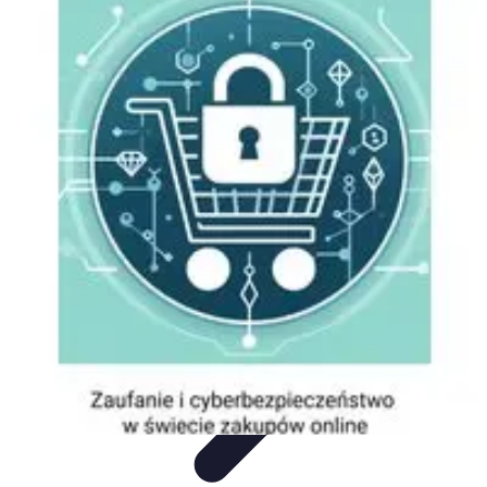
Zakupy Na Topie
Oferty
Porady Zakupowe
Porady zakupowe
Promocje
Trendy i
nowości
Zakupy Na Topie