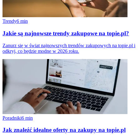
Trendy
6
min
Jakie są najnowsze trendy zakupowe na topie.pl?
Zanurz się w świat najnowszych trendów zakupowych na topie.pl i
odkryj, co będzie modne w 2026 roku.
Poradniki
6
min
Jak znaleźć idealne oferty na zakupy na topie.pl