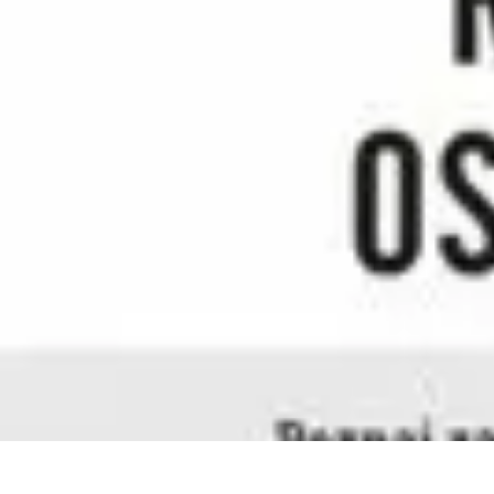
Zakupy Na Topie
Oferty
Porady Zakupowe
Porady zakupowe
Promocje
Trendy i nowośc
Zakupy Na Topie