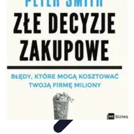
Zakupy Na Topie
Oferty
Porady Zakupowe
Porady zakupowe
Promocje
Trendy i
nowości
Zakupy Na Topie