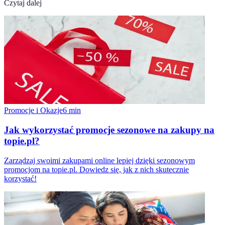
Czytaj dalej
Promocje i Okazje
6
min
Jak wykorzystać promocje sezonowe na zakupy na
topie.pl?
Zarządzaj swoimi zakupami online lepiej dzięki sezonowym
promocjom na topie.pl. Dowiedz się, jak z nich skutecznie
korzystać!