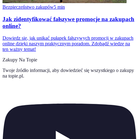
Bezpieczeństwo zakupów
5
min
Jak zidentyfikować fałszywe promocje na zakupach
online?
Dowiedz się, jak unikać pułapek fałszywych promocji w zakupach
online dzięki naszym praktycznym poradom. Zdobądź wiedzę na
ten ważny temat!
Zakupy Na Topie
Twoje źródło informacji, aby dowiedzieć się wszystkiego o
zakupy
na topie.pl
.