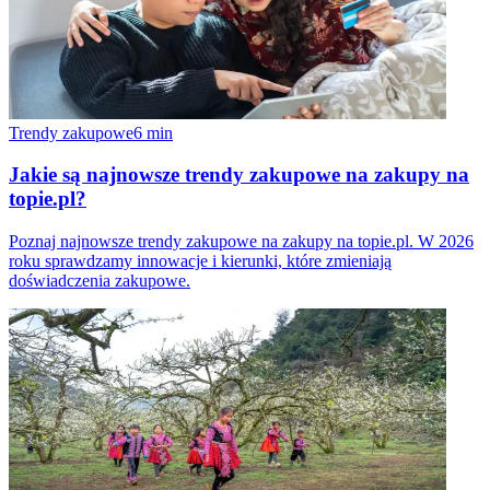
Trendy zakupowe
6
min
Jakie są najnowsze trendy zakupowe na zakupy na
topie.pl?
Poznaj najnowsze trendy zakupowe na zakupy na topie.pl. W 2026
roku sprawdzamy innowacje i kierunki, które zmieniają
doświadczenia zakupowe.