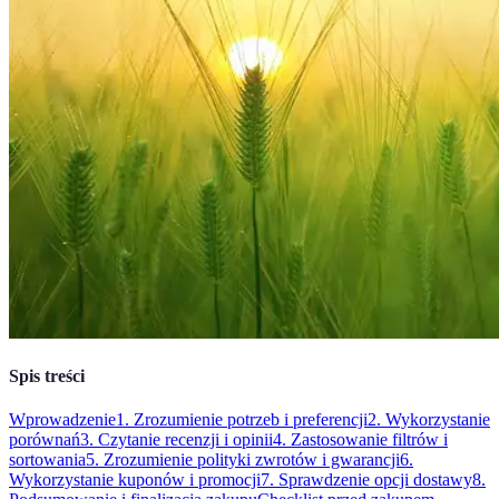
Spis treści
Wprowadzenie
1. Zrozumienie potrzeb i preferencji
2. Wykorzystanie
porównań
3. Czytanie recenzji i opinii
4. Zastosowanie filtrów i
sortowania
5. Zrozumienie polityki zwrotów i gwarancji
6.
Wykorzystanie kuponów i promocji
7. Sprawdzenie opcji dostawy
8.