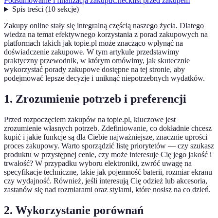
Podsumowanie i finalizacja zakupu
Checklist przed zakupem
Spis treści
(
10
sekcje
)
Zakupy online stały się integralną częścią naszego życia. Dlatego
wiedza na temat efektywnego korzystania z porad zakupowych na
platformach takich jak topie.pl może znacząco wpłynąć na
doświadczenie zakupowe. W tym artykule przedstawimy
praktyczny przewodnik, w którym omówimy, jak skutecznie
wykorzystać porady zakupowe dostępne na tej stronie, aby
podejmować lepsze decyzje i uniknąć niepotrzebnych wydatków.
1. Zrozumienie potrzeb i preferencji
Przed rozpoczęciem zakupów na topie.pl, kluczowe jest
zrozumienie własnych potrzeb. Zdefiniowanie, co dokładnie chcesz
kupić i jakie funkcje są dla Ciebie najważniejsze, znacznie uprości
proces zakupowy. Warto sporządzić listę priorytetów — czy szukasz
produktu w przystępnej cenie, czy może interesuje Cię jego jakość i
trwałość? W przypadku wyboru elektroniki, zwróć uwagę na
specyfikacje techniczne, takie jak pojemność baterii, rozmiar ekranu
czy wydajność. Również, jeśli interesują Cię odzież lub akcesoria,
zastanów się nad rozmiarami oraz stylami, które nosisz na co dzień.
2. Wykorzystanie porównań