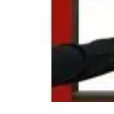
Zakupy Na Topie
Oferty
Porady Zakupowe
Porady zakupowe
Promocje
Trendy i nowośc
Zakupy Na Topie