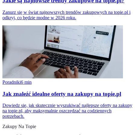
Jakie są najnowsze trendy zakupowe na topie.pl?
Zanurz się w świat najnowszych trendów zakupowych na topie.pl i
odkryj, co będzie modne w 2026 roku.
Poradniki
6
min
Jak znaleźć idealne oferty na zakupy na topie.pl
Dowiedz się, jak skutecznie wyszukiwać najlepsze oferty na zakupy
na topie.pl, aby maksymalnie oszczędzać na codziennych
potrzebach.
Zakupy Na Topie