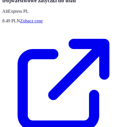
trójwarstwowe zatyczki do uszu
AliExpress PL
8.49
PLN
Zobacz cenę