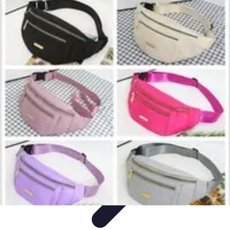
Zakupy Na Topie
Oferty
Porady Zakupowe
Porady zakupowe
Promocje
Trendy i
nowości
Zakupy Na Topie