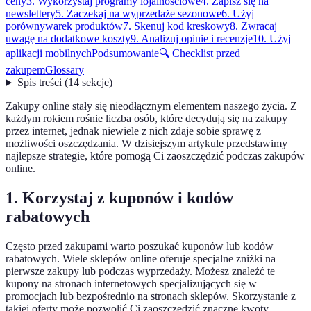
ceny
3. Wykorzystaj programy lojalnościowe
4. Zapisz się na
newslettery
5. Zaczekaj na wyprzedaże sezonowe
6. Użyj
porównywarek produktów
7. Skenuj kod kreskowy
8. Zwracaj
uwagę na dodatkowe koszty
9. Analizuj opinie i recenzje
10. Użyj
aplikacji mobilnych
Podsumowanie
🔍 Checklist przed
zakupem
Glossary
Spis treści
(
14
sekcje
)
Zakupy online stały się nieodłącznym elementem naszego życia. Z
każdym rokiem rośnie liczba osób, które decydują się na zakupy
przez internet, jednak niewiele z nich zdaje sobie sprawę z
możliwości oszczędzania. W dzisiejszym artykule przedstawimy
najlepsze strategie, które pomogą Ci zaoszczędzić podczas zakupów
online.
1. Korzystaj z kuponów i kodów
rabatowych
Często przed zakupami warto poszukać kuponów lub kodów
rabatowych. Wiele sklepów online oferuje specjalne zniżki na
pierwsze zakupy lub podczas wyprzedaży. Możesz znaleźć te
kupony na stronach internetowych specjalizujących się w
promocjach lub bezpośrednio na stronach sklepów. Skorzystanie z
takiej oferty może pozwolić Ci zaoszczędzić znaczne kwoty.