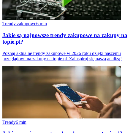
Trendy zakupowe
6
min
Jakie są najnowsze trendy zakupowe na zakupy na
topie.pl?
Poznaj aktualne trendy zakupowe w 2026 roku dzięki naszemu
przeglądowi na zakupy na topie.pl. Zainspiruj się naszą analizą!
Trendy
6
min