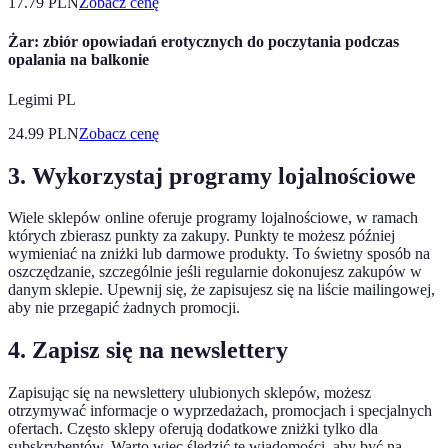
17.79
PLN
Zobacz cenę
Żar: zbiór opowiadań erotycznych do poczytania podczas
opalania na balkonie
Legimi PL
24.99
PLN
Zobacz cenę
3. Wykorzystaj programy lojalnościowe
Wiele sklepów online oferuje programy lojalnościowe, w ramach
których zbierasz punkty za zakupy. Punkty te możesz później
wymieniać na zniżki lub darmowe produkty. To świetny sposób na
oszczędzanie, szczególnie jeśli regularnie dokonujesz zakupów w
danym sklepie. Upewnij się, że zapisujesz się na liście mailingowej,
aby nie przegapić żadnych promocji.
4. Zapisz się na newslettery
Zapisując się na newslettery ulubionych sklepów, możesz
otrzymywać informacje o wyprzedażach, promocjach i specjalnych
ofertach. Często sklepy oferują dodatkowe zniżki tylko dla
subskrybentów. Warto więc śledzić te wiadomości, aby być na