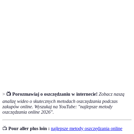
Terme
Définicja
Kupon
Karta lub kod dający zniżkę na zakupy.
rabatowy
Program
System nagród za zakupy, gdzie klienci
lojalnościowy
zdobywają punkty.
Porównywarka
Narzędzie online służące do porównania cen
cen
różnych produktów.
>
📺 Porozmawiaj o oszczędzaniu w internecie!
Zobacz naszą
analizę wideo o skutecznych metodach oszczędzania podczas
zakupów online. Wyszukaj na YouTube: "najlepsze metody
oszczędzania online 2026".
📺
Pour aller plus loin :
najlepsze metody oszczędzania online