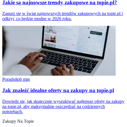
Jakie są najnowsze trendy zakupowe na topie.pl?
Zanurz się w świat najnowszych trendów zakupowych na topie.pl i
odkryj, co będzie modne w 2026 roku.
Poradniki
6
min
Jak znaleźć idealne oferty na zakupy na topie.pl
Dowiedz się, jak skutecznie wyszukiwać najlepsze oferty na zakupy
na topie.pl, aby maksymalnie oszczędzać na codziennych
potrzebach.
Zakupy Na Topie