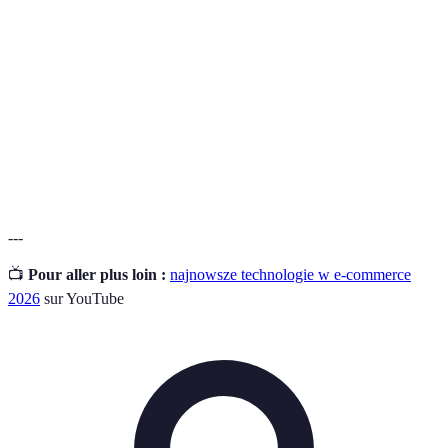
E-
Sprzedaż produktów lub usług przez Internet.
commerce
Technologia umożliwiająca bezpieczne i przejrzyste
Blockchain
transakcje.
Technologie wzbogacające doświadczenia
AR/VR
użytkowników, pozwalające na wirtualne zakupy.
---
📺
Pour aller plus loin :
najnowsze technologie w e-commerce
2026
sur YouTube