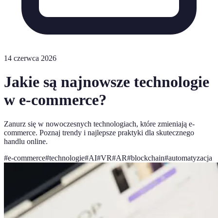
14 czerwca 2026
Jakie są najnowsze technologie
w e-commerce?
Zanurz się w nowoczesnych technologiach, które zmieniają e-
commerce. Poznaj trendy i najlepsze praktyki dla skutecznego
handlu online.
#
e-commerce
#
technologie
#
AI
#
VR
#
AR
#
blockchain
#
automatyzacja