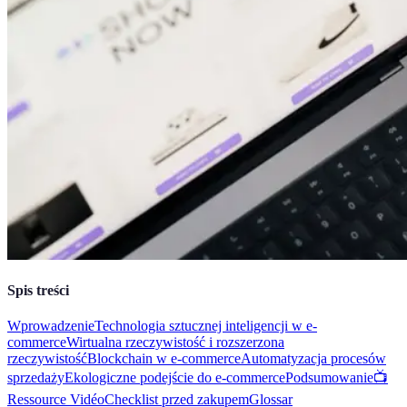
Spis treści
Wprowadzenie
Technologia sztucznej inteligencji w e-
commerce
Wirtualna rzeczywistość i rozszerzona
rzeczywistość
Blockchain w e-commerce
Automatyzacja procesów
sprzedaży
Ekologiczne podejście do e-commerce
Podsumowanie
📺
Ressource Vidéo
Checklist przed zakupem
Glossar