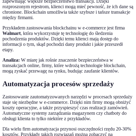
zapewniając większe bezpieczeństwo transakcji. Dzięki
rozproszonym rejestrom, klienci mogą mieć pewność, że ich dane są
chronione. Blockchain umożliwia także szybsze i tańsze transakcje
między firmami.
Przykładem zastosowania blockchainu w e-commerce jest firma
Walmart
, która wykorzystuje tę technologię do śledzenia
pochodzenia produktów. Dzięki temu klienci mają dostęp do
informacji o tym, skąd pochodzi dany produkt i jakie przeszedł
etapy.
Analiza:
W miarę jak rośnie znaczenie bezpieczeństwa w
transakcjach online, firmy, które wdrożą technologie blockchain,
mogą zyskać przewagę na rynku, budując zaufanie klientów.
Automatyzacja procesów sprzedaży
Zastosowanie zautomatyzowanych narzędzi w procesach sprzedaży
staje się niezbędne w e-commerce. Dzięki nim firmy mogą obniżyć
koszty operacyjne, a także przyspieszyć czas realizacji zamówień.
Automatyczne systemy zarządzania magazynem czy chatboty do
obsługi klienta to tylko niektóre z przykładów.
Dla wielu firm automatyzacja przynosi oszczędności rzędu 20-30%
kosztów. Przykłady takich rozwiązań można zobaczyć na