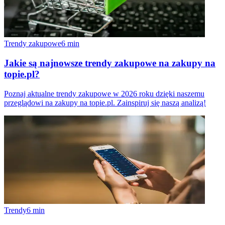
Trendy zakupowe
6
min
Jakie są najnowsze trendy zakupowe na zakupy na
topie.pl?
Poznaj aktualne trendy zakupowe w 2026 roku dzięki naszemu
przeglądowi na zakupy na topie.pl. Zainspiruj się naszą analizą!
Trendy
6
min