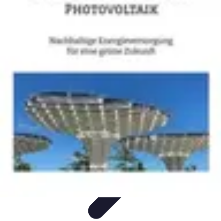
Zakupy Na Topie
Oferty
Porady Zakupowe
Porady zakupowe
Promocje
Trendy i
nowości
Zakupy Na Topie