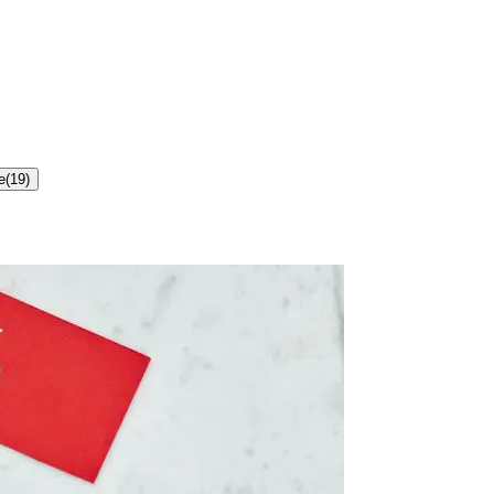
e
(
19
)