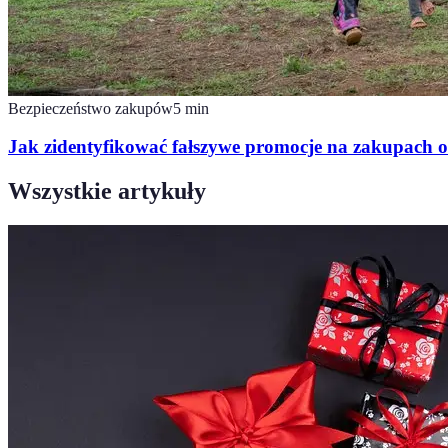
Bezpieczeństwo zakupów
5
min
Jak zidentyfikować fałszywe promocje na zakupach o
Wszystkie artykuły