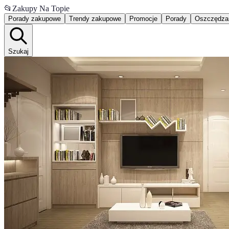
📂
Zakupy Na Topie
Porady zakupowe
Trendy zakupowe
Promocje
Porady
Oszczędza
Szukaj