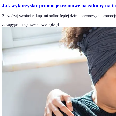
Jak wykorzystać promocje sezonowe na zakupy na to
Zarządzaj swoimi zakupami online lepiej dzięki sezonowym promocjom
zakupy
promocje sezonowe
topie.pl