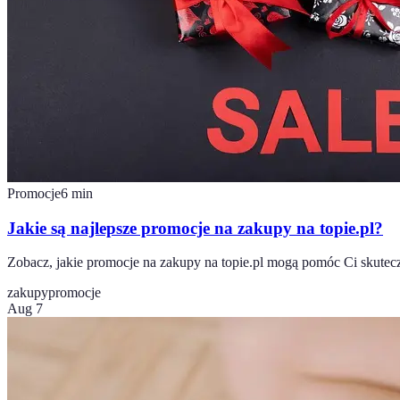
Promocje
6
min
Jakie są najlepsze promocje na zakupy na topie.pl?
Zobacz, jakie promocje na zakupy na topie.pl mogą pomóc Ci skutec
zakupy
promocje
Aug 7