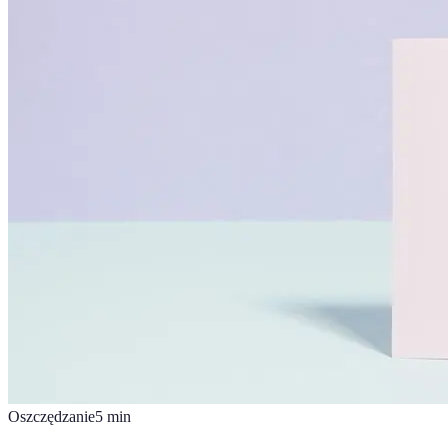
Oszczędzanie
5
min