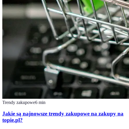
Trendy zakupowe
6
min
Jakie są najnowsze trendy zakupowe na zakupy na
topie.pl?