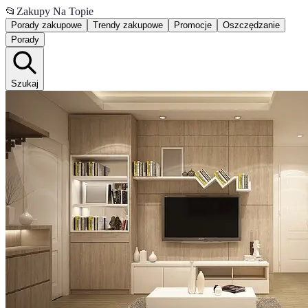
📂
Zakupy Na Topie
Porady zakupowe
Trendy zakupowe
Promocje
Oszczędzanie
Porady
Szukaj