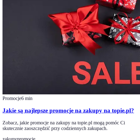
Promocje
6
min
Jakie są najlepsze promocje na zakupy na topie.pl?
Zobacz, jakie promocje na zakupy na topie.pl mogą pomóc Ci
skutecznie zaoszczędzić przy codziennych zakupach.
zakupy
promocje