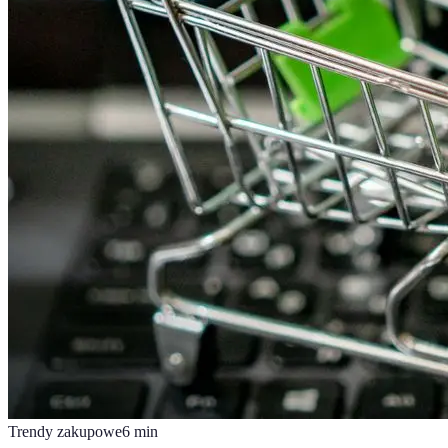
Trendy zakupowe
6
min