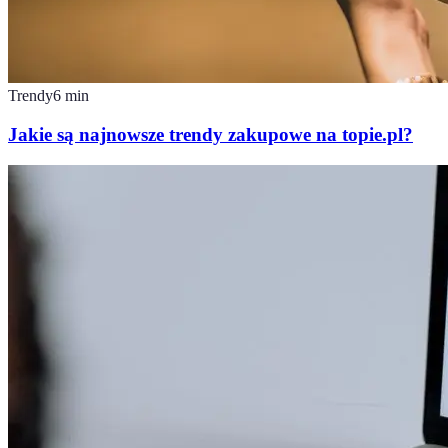
Trendy
6
min
Jakie są najnowsze trendy zakupowe na topie.pl?