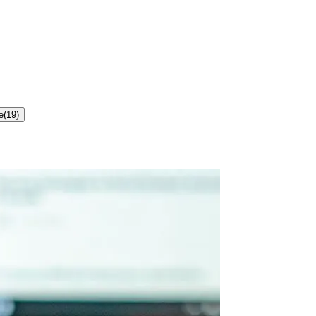
e
(
19
)