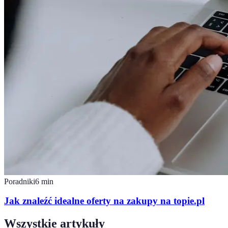
Poradniki
6
min
Jak znaleźć idealne oferty na zakupy na topie.pl
Wszystkie artykuły