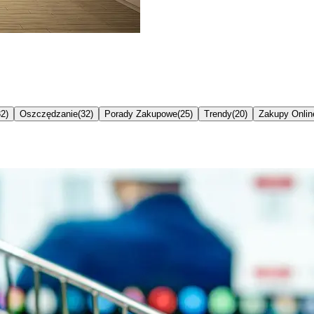
32
)
Oszczędzanie
(
32
)
Porady Zakupowe
(
25
)
Trendy
(
20
)
Zakupy Onlin