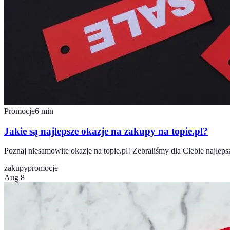
Promocje
6
min
Jakie są najlepsze okazje na zakupy na topie.pl?
Poznaj niesamowite okazje na topie.pl! Zebraliśmy dla Ciebie najlep
zakupy
promocje
Aug 8