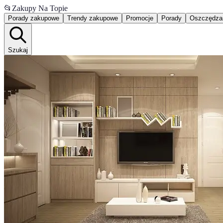
📂
Zakupy Na Topie
Porady zakupowe
Trendy zakupowe
Promocje
Porady
Oszczędza
Szukaj