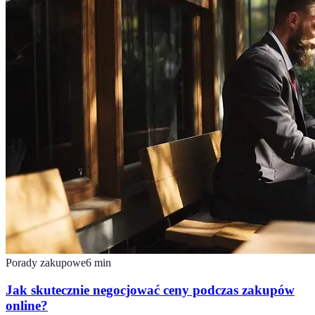
Porady zakupowe
6
min
Jak skutecznie negocjować ceny podczas zakupów
online?