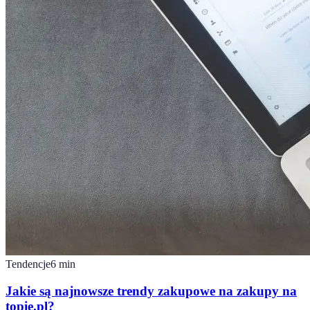
Tendencje
6
min
Jakie są najnowsze trendy zakupowe na zakupy na
topie.pl?