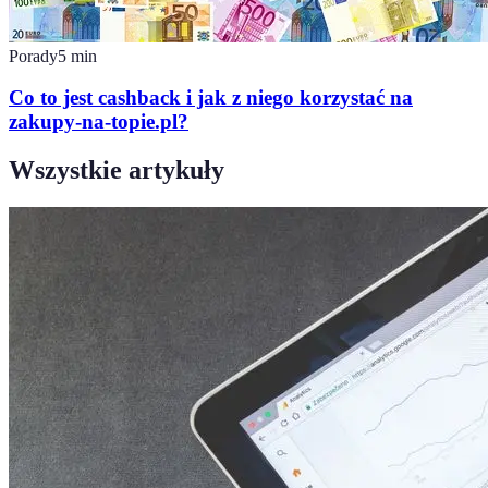
Porady
5
min
Co to jest cashback i jak z niego korzystać na
zakupy-na-topie.pl?
Wszystkie artykuły