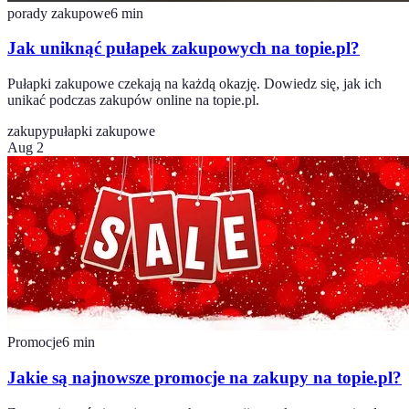
porady zakupowe
6
min
Jak uniknąć pułapek zakupowych na topie.pl?
Pułapki zakupowe czekają na każdą okazję. Dowiedz się, jak ich
unikać podczas zakupów online na topie.pl.
zakupy
pułapki zakupowe
Aug 2
Promocje
6
min
Jakie są najnowsze promocje na zakupy na topie.pl?