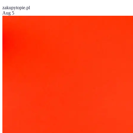
zakupy
topie.pl
Aug 5