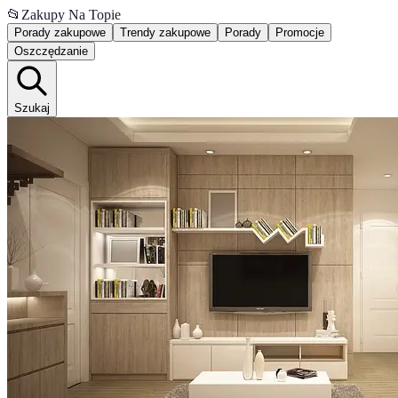
📂
Zakupy Na Topie
Porady zakupowe
Trendy zakupowe
Porady
Promocje
Oszczędzanie
Szukaj