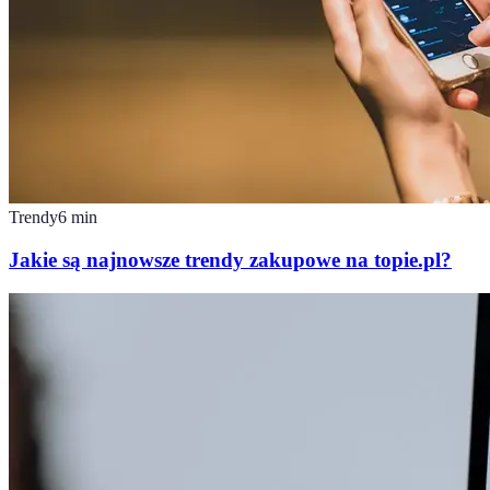
Trendy
6
min
Jakie są najnowsze trendy zakupowe na topie.pl?