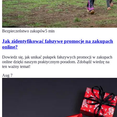
Bezpieczeństwo zakupów
5
min
Jak zidentyfikować fałszywe promocje na zakupach
online?
Dowiedz się, jak unikać pułapek fałszywych promocji w zakupach
online dzięki naszym praktycznym poradom. Zdobądź wiedzę na
ten ważny temat!
Aug 7