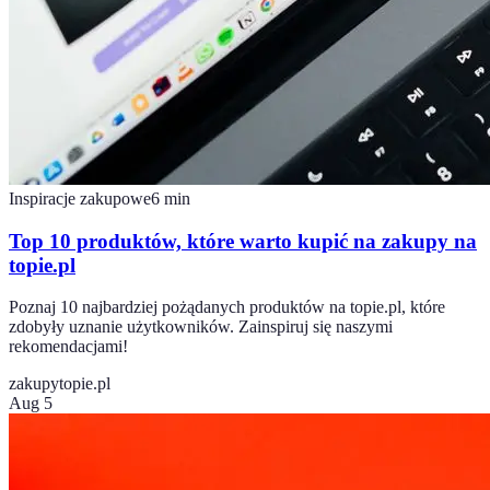
Inspiracje zakupowe
6
min
Top 10 produktów, które warto kupić na zakupy na
topie.pl
Poznaj 10 najbardziej pożądanych produktów na topie.pl, które
zdobyły uznanie użytkowników. Zainspiruj się naszymi
rekomendacjami!
zakupy
topie.pl
Aug 5