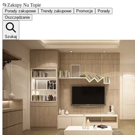
📂
Zakupy Na Topie
Porady zakupowe
Trendy zakupowe
Promocje
Porady
Oszczędzanie
Szukaj