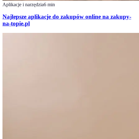
Aplikacje i narzędzia
6
min
Najlepsze aplikacje do zakupów online na zakupy-
na-topie.pl