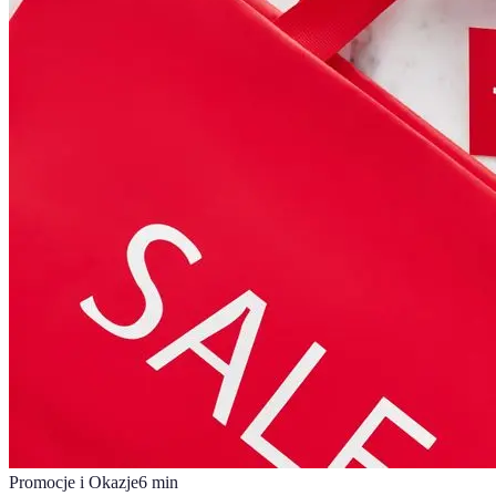
Promocje i Okazje
6
min