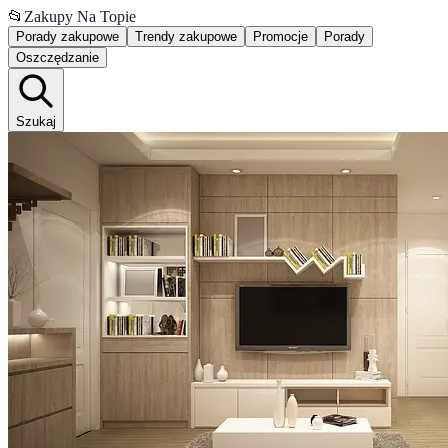
📂
Zakupy Na Topie
Porady zakupowe
Trendy zakupowe
Promocje
Porady
Oszczędzanie
Szukaj